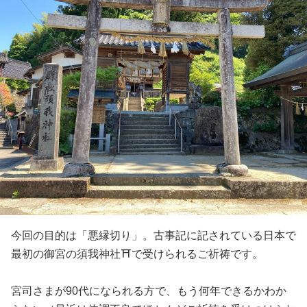
今回の目的は「悪縁切り」。古事記に記されている日本で
最初の御宮の須我神社⛩️で受けられるご祈祷です。
宮司さまが90代になられる方で、もう何年できるかわか