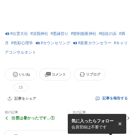
#
出雲大社
#
須我神社
#
悪縁切り
#
曽枳能夜神社
#
稲佐の浜
#
満
月
#
色彩心理学
#
カウンセリング
#
産業カウンセラー
#
キャリ
アコンサルタント
いいね
コメント
リブログ
15
記事を報告する
記事をシェア
前の記事
次の記事
出雲は暑かったです…①
本日は満月です
気に入ったらフォロー
会員登録は不要です