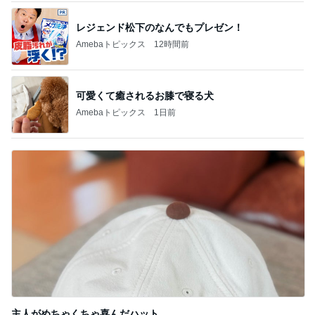
砂浴びのようだったうずらの埋葬
Amebaトピックス
1日前
有名なのかな！？
だいたひかるオフィシャルブログ Powered by Ame
3日前
ba
高くて買えないコストコのあんドーナツ
Amebaトピックス
10時間前
開卡
くいしんぼうCAMのもっとおいしい台湾!!!!
3日前