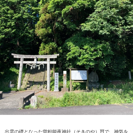
出雲の礎となった曽枳能夜神社（そきのや）⛩️で、神気を