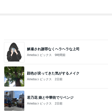
Amebaトピックス
1日前
最近の香港で食べて感動したもの、いろいろまと
め！
香港在住えりのおいしい食べ歩きガイド
14日前
蓋が甘く汁が漏れてしまった弁当
Amebaトピックス
1日前
TOPTOY☆Cocoa Workshop
ディズニーファン Dのブログ
9日前