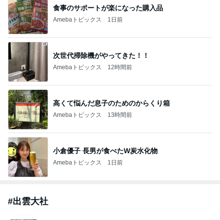
TOPTOY☆Cocoa Workshop
ディズニーファン Dのブログ
9日前
｢元こども店長｣加藤清史郎 喜びの報告
Amebaトピックス
20時間前
開卡
くいしんぼうCAMのもっとおいしい台湾!!!!
3日前
ジャンルランキング
メンタルヘルスカウンセラー
4,336人参加中
1
静かに現実を動かす賢者のねずみ 見えない自分も現
実もどちらも切り捨てずに考える