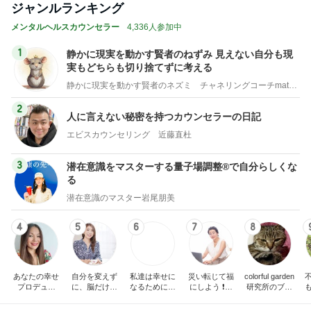
しろとくろしろ
です。
たまねぎ
eri.
2
2
40代からの大人カジュ
母さんは今日も世
アルを品良く着こなす
やく
ファッションブログ
えりん
藤緒 ミルカ
3
3
銀の滴降る降るまわり
白柴 『きなこ』 
に・・・
楽ブログ
illallan
ひろ☆みき
もっと見る
オフィシャルブロガーランキング
総合ランキング
すべて見る
1
2
3