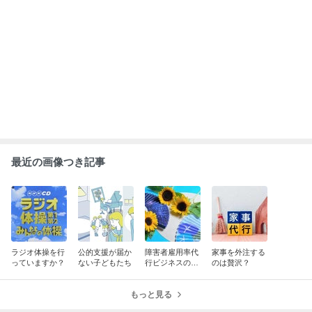
ABEMA
高嶋政宏さんと政伸さんの母で俳優の
寿美花代さん 死去