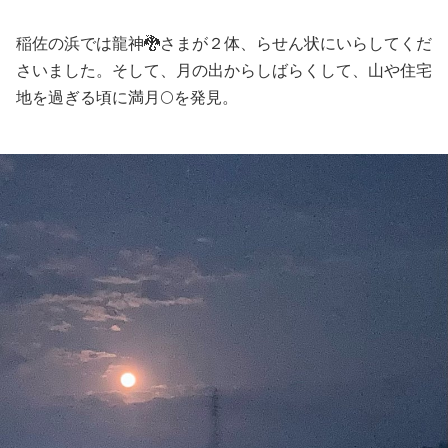
稲佐の浜では龍神🐉さまが２体、らせん状にいらしてくだ
さいました。そして、月の出からしばらくして、山や住宅
地を過ぎる頃に満月🌕を発見。