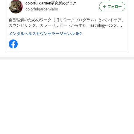
colorful garden研究所のブログ
フォロー
colorfulgarden-labo
自己理解のためのワーク（旧リワークプログラム）とハンドケア、
カウンセリング、カラーセラピー（からすた、astrology⭐︎color、エ
ンジェリンダイス、CLカラー、ワンセルフカード）と代替医療で
メンタルヘルスカウンセラージャンル 8位
自然治癒力の回復を目指します。
最近の画像つき記事
ラジオ体操を行
公的支援が届か
障害者雇用率代
家事を外注する
っていますか？
ない子どもたち
行ビジネスの夏
のは贅沢？
休み事情
もっと見る