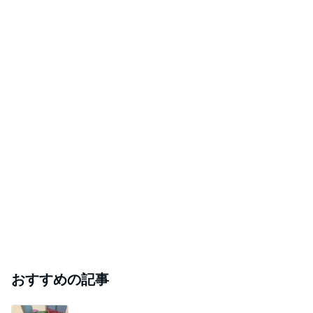
は？
白川葵の開運秘伝 神社仏閣超不思議紀行
2026年8月6日
親戚中に迷惑をかけた叔父の遺骨を先祖代々の墓
に入れるべき？
白川葵の開運秘伝 神社仏閣超不思議紀行
2026年8月6日
【土日残３☆】濃厚な神さま時間が過ごせる！北
陸☆みんなＤＥ神社ツアー
直感☆神さまアート きいのぼる
2026年8月6日
このハッシュタグの記事を見る
芸能人・有名人ブログ TOPへ
キャシー中島の29歳で亡くなった長女
Amebaトピックス
2日前