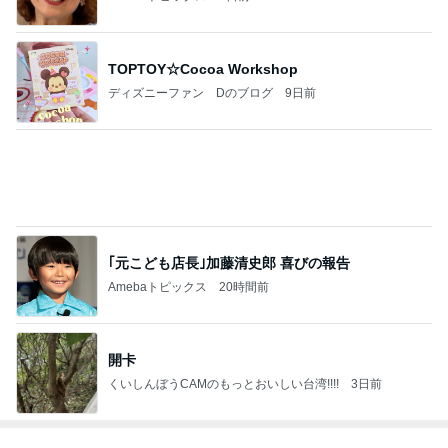
顔色が戻ってきた気がするメイク
Amebaトピックス
2日前
若乃花 娘と中華街でリベンジ
Amebaトピックス
2日前
レジェンド松下のなんでもプレゼン！
Amebaトピックス
12時間前
可愛くて癒されるお膝で寝る犬
Amebaトピックス
1日前