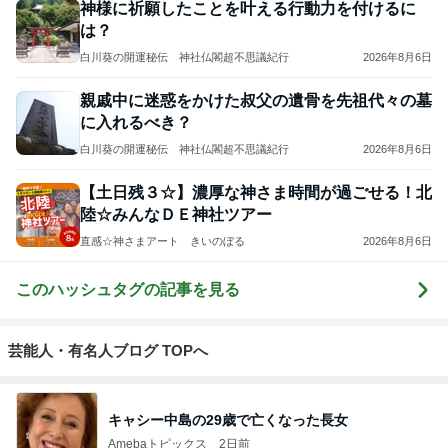
静かに現実を動かす賢者のネズミ チャネリングコーチmatsuko
2
人に言えない秘密を持つカウンセラーの日記
エビスカウンセリング 近藤直杜
3
潜在意識をマスターする量子場調整®で自分らしくな
る
潜在意識のマスター岩尾朋美
4
5
6
7
8
あなたの幸せ
自分を変えず
私達は幸せに
災い転じて福
colorful garden
プロデュー
に、脳だけ変
なるために生
にしよう ❗️心
研究所のブロ
ス！「どうし
える♡かるふ
まれた。その
の力を活用し
グ
てこんな目に
わ脳科学で思
幸せを実現す
元気に幸せに
あうの？」あ
い通りの毎日
るために、量
生きる方法
もっと見る
なたの人に言
を創り出す！
子力学とスピ
えない悩みを
リチュアルの
解決して自分
観点から、考
の人生を再生
え紐解いてい
しませんか？
くブログで
解雇され謝罪なくヘラヘラな上司
す。
Amebaトピックス
9時間前