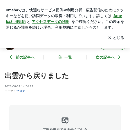
出雲 須我神社 曽枳能夜神社 稲佐の浜 | colorful garden研
究所のブログ
アプリをダウンロードして
ブログの更新通知
を受け取りまし
開く
ょう。
colorful garden研究所のブログ
フォロー
前の記事へ
一覧
次の記事へ
出雲から戻りました
2026-06-02 14:54:29
テーマ：
ブログ
広告を表示できませんでした