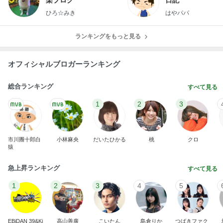
楽ブログ
日記
ひろ☆みき
はやパパ
ランキングをもっと見る
オフィシャルブロガーランキング
総合ランキング
すべて見る
1
2
3
市川團十郎白
小林麻央
だいたひかる
桃
クロ
猿
急上昇ランキング
すべて見る
1
2
3
4
5
EBiDAN 39&Ki
高山善廣
こいたん
島倉りか
つばきファク