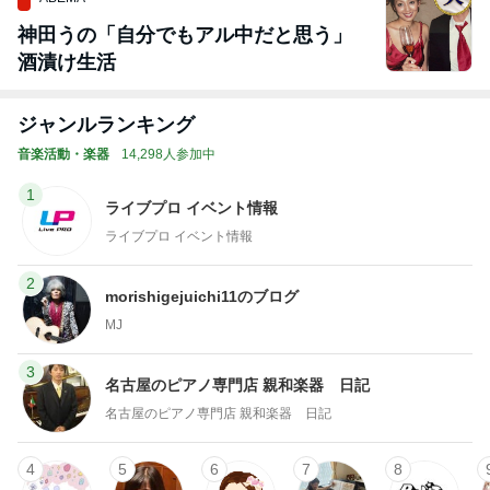
神田うの「自分でもアル中だと思う」
酒漬け生活
ジャンルランキング
音楽活動・楽器
14,298人参加中
1
ライブプロ イベント情報
ライブプロ イベント情報
2
morishigejuichi11のブログ
MJ
3
名古屋のピアノ専門店 親和楽器 日記
名古屋のピアノ専門店 親和楽器 日記
4
5
6
7
8