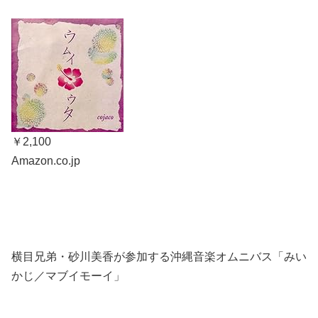
￥2,100
Amazon.co.jp
横目兄弟・砂川美香が参加する沖縄音楽オムニバス「みい
かじ／マブイモーイ」