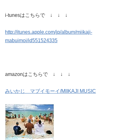
i-tunesはこちらで ↓ ↓ ↓
http://itunes.apple.com/jp/album/miikaji-
mabuimoi/id551524335
amazonはこちらで ↓ ↓ ↓
みいかじ マブイモーイ/MIIKAJI MUSIC