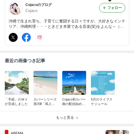
Cojacoのブログ
フォロー
Cojaco
沖縄で生まれ育ち、子育てに奮闘する日々ですが、大好きなインテ
リア、沖縄料理・・・ときどき本業である音楽(笑)をよんな～（ゆ
っくり）紹介していけたらと思います。
最近の画像つき記事
「手紙」のＭＶ
カバーシリーズ
Cojaco初カバー
5月のライブス
が完成しました
第3弾「島人ぬ
曲の配信始めま
ケジュール
宝」
した
もっと見る
ABEMA