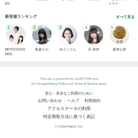
DS
トリー
新登場ランキング
すべて見る
1
2
3
4
5
BEYOOOOO
島倉りか
ゆうこりん
石 安伊
蒼井心音
NDS
This site is protected by reCAPTCHA and
the Google
Privacy Policy
and
Terms of Service
apply.
安心・安全なご利用のために
お問い合わせ
ヘルプ
利用規約
アクセスデータの利用
特定商取引法に基づく表記
© CyberAgent, Inc.