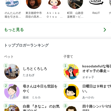
のんたんの才
東京都府中市
Ａｋｉｋｏ
町田 山路音
ReLIT
能を引き出す
四谷の高木久
Ｏｔｓｕ ピ
楽教室～ピア
ピアノレッス
美子ピアノ教
アノプログ
ノ・ソルフェ
ン｜練習ノウ
室のブログ
ージュ・リト
ハウ発信＆ア
ミック
もっと見る
レンジ楽譜販
売中【山梨】
トップブロガーランキング
ペット
子育て
1
1
kosodatefulな毎
しろとくろしろ
オギャ子の暴走～
たまねぎ
オギャ子
2
2
母さんは今日も世話を
日曜日は９時まで
やく
い。
藤緒 ミルカ
あべかわ
3
3
白柴 『きなこ』 のお気
四十路シンパパの