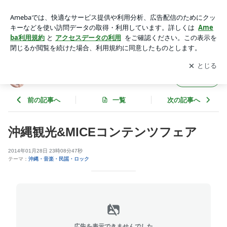
沖縄観光&MICEコンテンツフェア | Cojacoのブログ
アプリをダウンロードして
ブログの更新通知
を受け取りまし
開く
ょう。
Cojacoのブログ
フォロー
前の記事へ
一覧
次の記事へ
沖縄観光&MICEコンテンツフェア
2014年01月28日 23時08分47秒
テーマ：
沖縄・音楽・民謡・ロック
広告を表示できませんでした