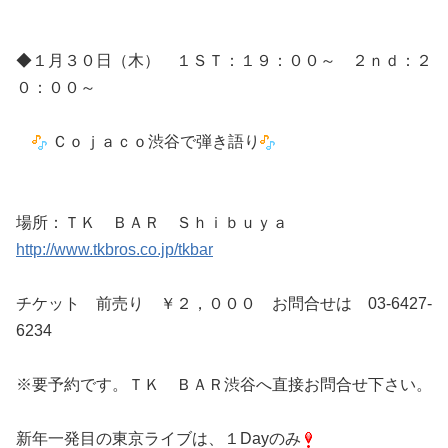
◆１月３０日（木） １ＳＴ：１９：００～ ２ｎｄ：２
０：００～
Ｃｏｊａｃｏ渋谷で弾き語り
場所：ＴＫ ＢＡＲ Ｓｈｉｂｕｙａ
http://www.tkbros.co.jp/tkbar
チケット 前売り ￥２，０００ お問合せは 03-6427-
6234
※要予約です。ＴＫ ＢＡＲ渋谷へ直接お問合せ下さい。
新年一発目の東京ライブは、１Dayのみ