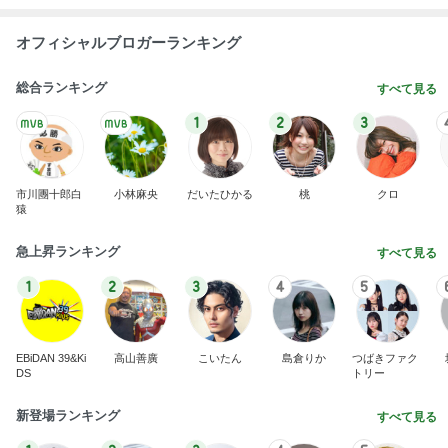
オフィシャルブロガーランキング
総合ランキング
すべて見る
1
2
3
市川團十郎白
小林麻央
だいたひかる
桃
クロ
猿
急上昇ランキング
すべて見る
1
2
3
4
5
EBiDAN 39&Ki
高山善廣
こいたん
島倉りか
つばきファク
DS
トリー
新登場ランキング
すべて見る