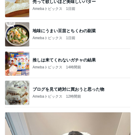
売って欲しいほど美味しいバター
Amebaトピックス
1日前
地味にうまい豆苗とちくわの副菜
Amebaトピックス
1日前
推しは来てくれないガチャの結果
Amebaトピックス
14時間前
ブログを見て絶対に買おうと思った物
Amebaトピックス
12時間前