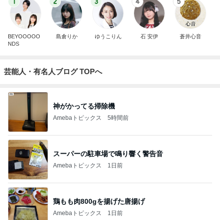
1
2
3
4
5
BEYOOOOO
島倉りか
ゆうこりん
石 安伊
蒼井心音
NDS
芸能人・有名人ブログ TOPへ
神がかってる掃除機
Amebaトピックス
5時間前
スーパーの駐車場で鳴り響く警告音
Amebaトピックス
1日前
鶏もも肉800gを揚げた唐揚げ
Amebaトピックス
1日前