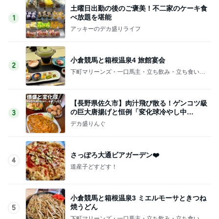
土曜日出勤の後のご褒美！不二家のケーキ食
べ放題を堪能
1
アッキーのデカ盛りライフ
小倉競馬と箱根温泉4 旅館宴会
2
下町マリーンズ・一口馬主・立ち飲み・立ち食いそ
ば
【長野県佐久市】肉汁飛び散る！ゲンコツ級
の巨大唐揚げと恒例「変化球冷やし中
3
華」！！〜李紅蘭さん〜
デカ盛りんぐ
さっぽろ大通ビアガーデン❤️
4
道産子どすどす！
小倉競馬と箱根温泉3 ミエルモーサときつね
焼うどん
5
下町マリーンズ・一口馬主・立ち飲み・立ち食いそ