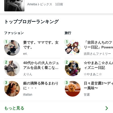
Amebaトピックス
1日前
トップブロガーランキング
ファッション
旅行
1
1
妻です。ママです。女
「吉田さんちのフ
です。
リー日記」Powere
y Ameba 吉田さ
eri.
吉田さんファミリー
ミリーオフィシャ
ログ
2
2
40代からの大人カジュ
☆やまあこ☆さん
アルを品良く着こなす
ィズニー日記
ファッションブログ
えりん
☆やまあこ☆
3
3
銀の滴降る降るまわり
日々是甘露2〜デ
に・・・
ー風味〜
illallan
甘露
もっと見る