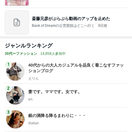
斎藤元彦がぶらぶら動画のアップを止めた
Bank of Dreamの公営競技はどこへ行く
9日前
ジャンルランキング
30代〜ファッション
14,858人参加中
1
40代からの大人カジュアルを品良く着こなすファッ
ションブログ
えりん
2
妻です。ママです。女です。
eri.
3
銀の滴降る降るまわりに・・・
illallan