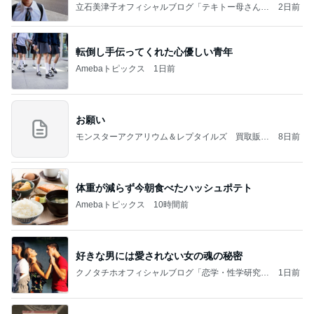
実の
立石美津子オフィシャルブログ「テキトー母さんの
2日前
すすめ」Powered by Ameba
転倒し手伝ってくれた心優しい青年
Amebaトピックス
1日前
お願い
モンスターアクアリウム＆レプタイルズ 買取販売
8日前
情報
体重が減らず今朝食べたハッシュポテト
Amebaトピックス
10時間前
好きな男には愛されない女の魂の秘密
クノタチホオフィシャルブログ「恋学・性学研究
1日前
室」Powered by Ameba