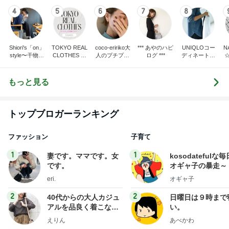
4
5
6
7
8
Shiori's「on」
TOKYO REAL
coco-eririko大
*** あやのハピ
UNIQLOコー
N
style〜干物女
CLOTHES 大
人のプチプラ
ログ ***
ディネート日
の成長記〜
人世代のリア
mixコーデ
記
ルクローズ
もっと見る
トップブロガーランキング
ファッション
子育て
1
1
妻です。ママです。女
kosodatefulな毎
です。
オギャ子の暴走～
eri.
オギャ子
2
2
40代からの大人カジュ
日曜日は９時まで
アルを品良く着こなす
い。
ファッションブログ
えりん
あべかわ