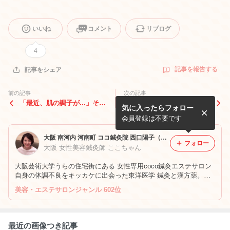
いいね
コメント
リブログ
4
記事を報告する
記事をシェア
前の記事
次の記事
「最近、肌の調子が...」そん
(美顔鍼体験談)美顔鍼とコラ
気に入ったらフォロー
なふうに感じていませんか？
ーゲンマシン
会員登録は不要です
大阪 南河内 河南町 ココ鍼灸院 西口陽子（ココちゃん） のブログ
フォロー
大阪 女性美容鍼灸師 ここちゃん
大阪芸術大学うらの住宅街にある 女性専用coco鍼灸エステサロン
自身の体調不良をキッカケに出会った東洋医学 鍼灸と漢方薬。身
体の内側からキレイになろうとする免疫力を高め元気に。シミ し
美容・エステサロンジャンル 602位
わ たるみに直ぐ効く美容鍼とママと子供の為の小児はりをしてい
ます。
最近の画像つき記事