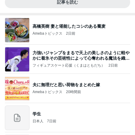
記事を読む
高橋英樹 妻と堪能したコシのある蕎麦
Amebaトピックス
2日前
力強いジャンプをまるで天上の美しさのように軽や
かに着氷その芸術性によって心奪われる魔法を織り
なす
フィギュアスケート応援（くまはともだち）
2日前
夫に無理だと思い荷物をまとめた嫁
Amebaトピックス
20時間前
学生
日本人
7日前