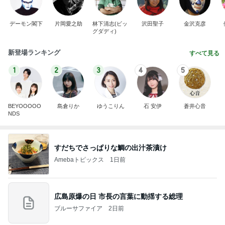
デーモン閣下
片岡愛之助
林下清志(ビッ
沢田聖子
金沢克彦
グダディ)
新登場ランキング
すべて見る
1
2
3
4
5
BEYOOOOO
島倉りか
ゆうこりん
石 安伊
蒼井心音
NDS
すだちでさっぱりな鯛の出汁茶漬け
Amebaトピックス
1日前
広島原爆の日 市長の言葉に動揺する総理
ブルーサファイア
2日前