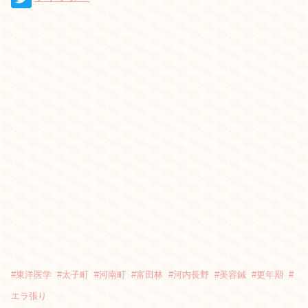
#
東洋医学
#
太子町
#
河南町
#
富田林
#
河内長野
#
美容鍼
#
更年期
#
エラ張り