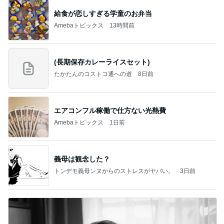
給食が恋しすぎる学童のお弁当
Amebaトピックス
13時間前
(長期保存カレーライスセット)
たかたんのコストコ通への道
8日前
エアコンフル稼働で仕方ない光熱費
Amebaトピックス
1日前
義母は観念した？
トンデモ義母ンヌからのストレスがヤバい。
3日前