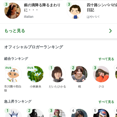
3
3
銀の滴降る降るまわり
四十路シンパパの
に・・・
日記
illallan
はやパパ
もっと見る
オフィシャルブロガーランキング
総合ランキング
すべて見る
1
2
3
市川團十郎白
小林麻央
だいたひかる
桃
クロ
猿
急上昇ランキング
すべて見る
1
2
3
4
5