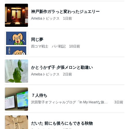
神戸新作ガラっと変わったジュエリー
Amebaトピックス
1日前
同じ夢
四コマ戦士 パパ戦記
10日前
かとうかず子 夕張メロンと勘違い
Amebaトピックス
2日前
７人待ち
沢田聖子オフィシャルブログ「In My Heartな旅日
3日前
記」by Ameba
だいた 前にも後ろにもできる秋物