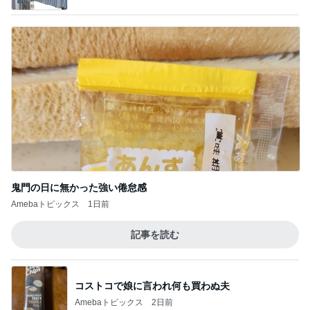
コストコで娘に言われ何も買わぬ夫
Amebaトピックス
2日前
若乃花 妻の母からの551アイス
Amebaトピックス
1日前
マカロン希望で買った2個のぬいぐるみ
Amebaトピックス
18時間前
音声トラブルで新しくしたマイク
Amebaトピックス
1日前