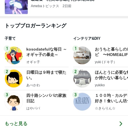
Amebaトピックス
2日前
トップブロガーランキング
子育て
インテリア&DIY
1
1
kosodatefulな毎日 ～
おうちと暮らしの
オギャ子の暴走～
ピ 〜HOME&LI
オギャ子
yuki (ドキ子）
2
2
日曜日は９時まで寝た
ほんとうに必要な
い。
か持たない暮らし
ep Life Simple
あべかわ
yukiko
ンテリアのきろく
3
3
四十路シンパパの家族
１００均・カルデ
日記
好き！食いしん坊
らりん☆のブログ
はやパパ
☆きらりん☆
もっと見る