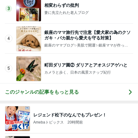
このジャンルの記事をもっと見る
レジェンド松下のなんでもプレゼン！
Amebaトピックス
20時間前
お弁当作りがラクになる3品同時調理
Amebaトピックス
23時間前
びっくりするほど涼しい冷感ポンチョ
Amebaトピックス
1日前
秋野暢子 お腹にいい和の朝食
Amebaトピックス
1日前