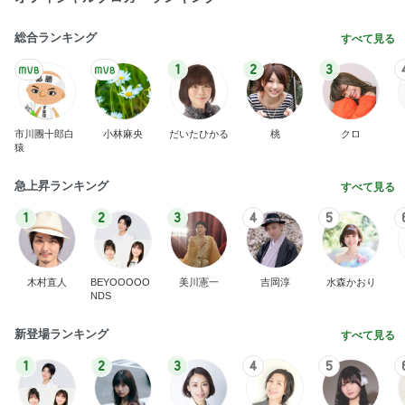
総合ランキング
すべて見る
1
2
3
市川團十郎白
小林麻央
だいたひかる
桃
クロ
猿
急上昇ランキング
すべて見る
1
2
3
4
5
木村直人
BEYOOOOO
美川憲一
吉岡淳
水森かおり
NDS
新登場ランキング
すべて見る
1
2
3
4
5