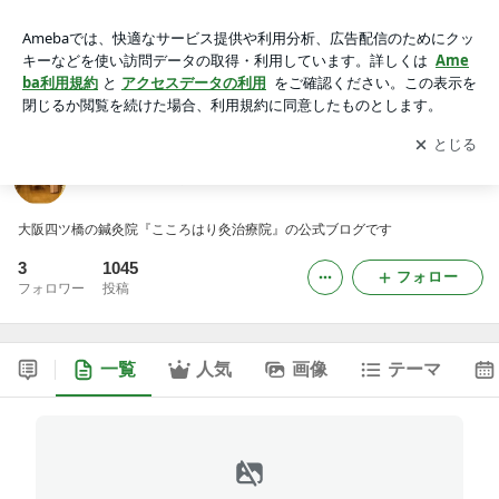
COCORO便り
アプリをダウンロードして
ブログの更新通知
を受け取りまし
開く
ょう。
COCORO便り
大阪四ツ橋の鍼灸院『こころはり灸治療院』の公式ブログです
3
1045
フォロー
フォロワー
投稿
一覧
人気
画像
テーマ