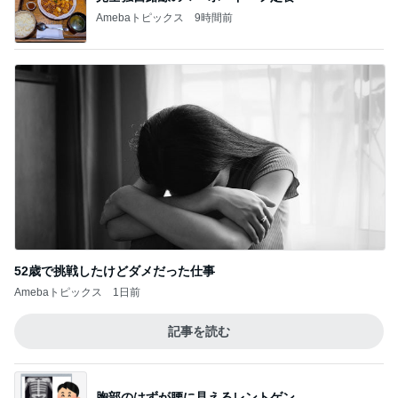
52歳で挑戦したけどダメだった仕事
Amebaトピックス
1日前
記事を読む
胸部のはずが腰に見えるレントゲン
Amebaトピックス
1日前
ジャンル人気記事ランキング
カメラ(風景写真)
山荘∶ このところ色々と・冷蔵庫が キレイに
なりました・お庭で お弁当・・♪
1