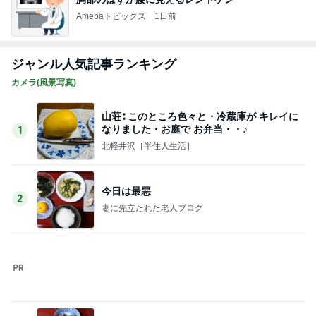
北軽井沢［半住人生活］
今日は最悪
2
妻に先立たれた老人ブログ
相変わらずの批判
3
妻に先立たれた老人ブログ
銀座のママ旅行先で注意【愛犬家の為のクソ
ガキ・バカ親から愛犬を守る対策】
4
銀座のママブログ✨美肌で開運✨銀座ママが作った
化粧品✨銀座クラブ高嶋25歳で開店✨高嶋りえ子
お着物でエルメス バーキン コーデ
町田ダリア園② ダリアとアオスジアゲハと
5
カメラと歩く、日本の風景スナップ紀行