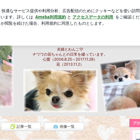
したお買い物
芸能人ブログ
人気ブログ
新規登録
ロ
☆Smile Smile☆〜花ちゃんとの暮らし
夫婦とわんこ♡
チワワの花ちゃんとの日常を綴っています。
心愛（2006.8.25～2017.11.28）
花（2013.11.2）
プロ
記事一覧
画像一覧