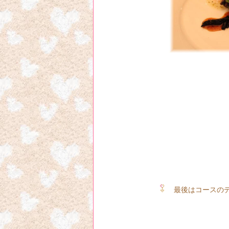
ビエトラとトラン
☆ 軽くスモークした
根菜のピュレと赤
最後はコースのデ