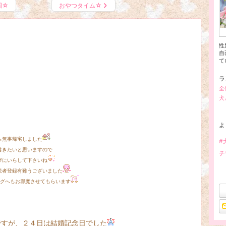
国☆
おやつタイム☆
性
自
て
ラ
全
犬
よ
しました
#
と思いますので
チ
て下さいね
難うございました
お邪魔させてもらいます
日は結婚記念日でした