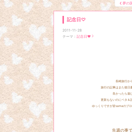
夢の
記念日♡
2011-11-28
テーマ：
記念日♥
長崎旅行から無事帰宅
旅行の記事はまた後日書きたい
良かったら遊びにいらし
更新もないのにペタ＆読者登録有
ゆっくりですが皆samaのブログへも
先週の事ですが、２４