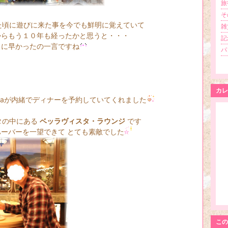
旅行
その
た頃に遊びに来た事を今でも鮮明に覚えていて
雑
経ったかと思うと・・・
記
の一言ですね
パン
カレ
内緒でディナーを予約していてくれました
タの中にある
ベッラヴィスタ・ラウンジ
です
を一望できて とても素敵でした
この