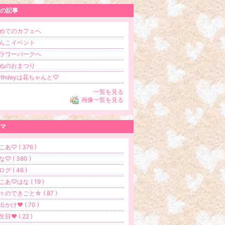
の記事
めてのカフェへ
んこイベント
ラワーパークへ
ぬのおまつり
irthdayは花ちゃんと♡
一覧を見る
画像一覧を見る
マ
こあ♡ ( 376 )
♡ ( 380 )
グ ( 46 )
こあ♡はな ( 19 )
々のできごと☆ ( 87 )
出かけ♥ ( 70 )
生日♥ ( 22 )