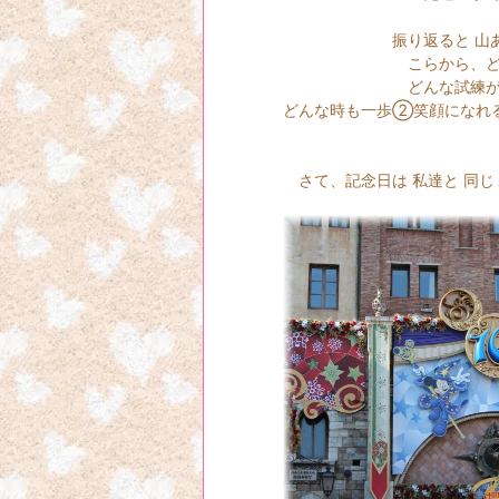
早いもので１０
振り返ると 山あり
こらから、どんな楽し
どんな試練が訪れ
どんな時も一歩②笑顔になれる方
さて、
記念日は 私達と 同