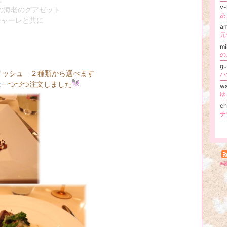
v-
海老のグアゼット
あ
ーレと共に
a
元
m
の
g
ィッシュ ２種類から選べます
ハ
文しました
w
ゆ
c
チ
※