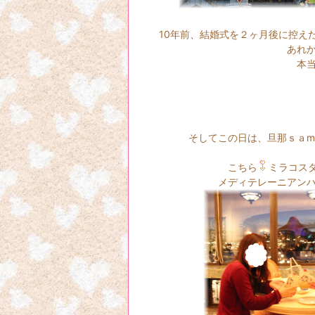
10年前、結婚式を２ヶ月後に控え
あれからもう１０年も
本当に早かった
そしてこの日は、旦那ｓａmaが
こちら
ミラコス
メディテレーニアンハーバー