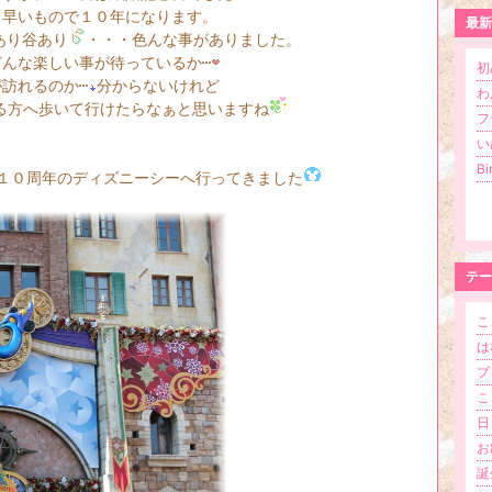
年になります。
最新
谷あり
・・・色んな事がありました。
い事が待っているか
初
るのか
分からないけれど
わ
へ歩いて行けたらなぁと思いますね
フ
い
B
じ１０周年のディズニーシーへ行ってきました
テー
こ
はな
ブロ
こ
日
お
誕