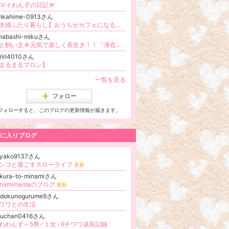
マイわん子の日記☆
enkahime-0913さん
【夫婦ふたり暮らし】おうちがカフェになるインテリア
nabashi-mikuさん
犬と飼い主☆元気で楽しく長生き！！「潜在意識・自然治癒力・食事・アロマ・ハーブ・漢方・しつけ・愛」
riri4010さん
まるまるマロン】
一覧を見る
フォロー
フォローすると、このブログの更新情報が届きます。
に入りブログ
iyako9137さん
ンコと過ごすスローライフ
更新
kura-to-minamiさん
inamimamaのブログ
更新
odokunogurume9さん
ワワとの生活
ikuchan0416さん
わわんず～5男♂１女♀6チワワ成長記録