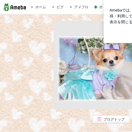
ホーム
ピグ
アメブロ
ボトル目当てで予約
記念日♡ | ☆Smile Smile☆〜花ちゃんとの暮らし〜
ブログトップ