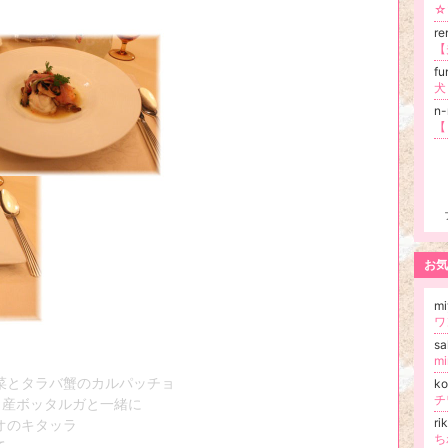
☆
r
fu
n-
【
お気
m
ワ
sa
m
菜とタラバ蟹のカルパッチョ
k
チ
ボッタルガと一緒に
r
のキタッラ
ち
て