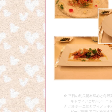
☆ 平目の利尻昆布締めと冬野
キャヴィアとサルデーニャ産
☆ ポルチーニ茸とフィノッキオ
ビーツ風味 アワビを添え