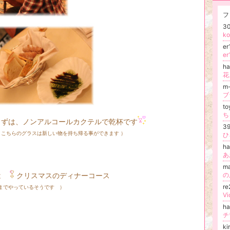
フ
3
k
e
e
h
花
m
ブ
t
ールカクテルで乾杯です
39
、こちらのグラスは新しい物を持ち帰る事ができます ）
ひ
h
あ
m
は
クリスマスのディナーコース
r
るそうです ）
V
ha
チ
k