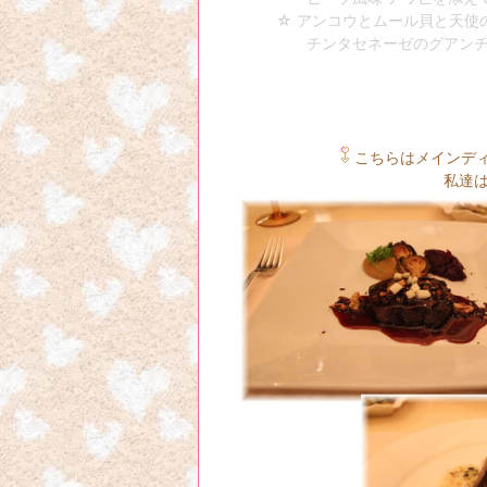
☆ アンコウとムール貝と天使の
チンタセネーゼのグアンチャ
こちらはメインデ
私達は一つづつ注