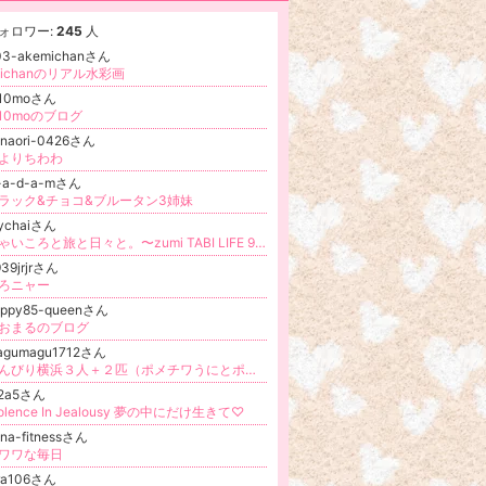
ォロワー:
245
人
03-akemichanさん
oichanのリアル水彩画
r10moさん
r10moのブログ
anaori-0426さん
よりちわわ
-a-d-a-mさん
ラック&チョコ&ブルータン3姉妹
oychaiさん
ちゃいころと旅と日々と。〜zumi TABI LIFE 943 toychai〜
39jrjrさん
ろニャー
appy85-queenさん
おまるのブログ
agumagu1712さん
のんびり横浜３人＋２匹（ポメチワうにとポメラニアンほたて）暮らしブログ♪
e2a5さん
iolence In Jealousy 夢の中にだけ生きて♡
na-fitnessさん
ワワな毎日
ira106さん