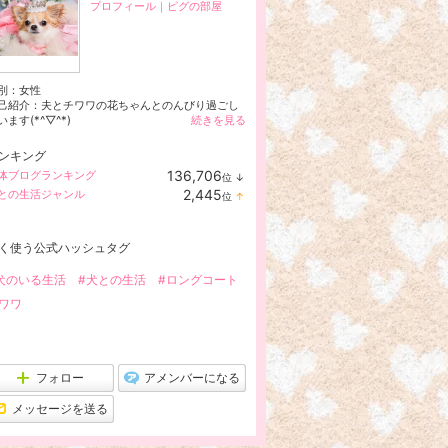
プロフィール
｜
ピグの部屋
別：
女性
己紹介：夫とチワワの花ちゃんとのんびり過ごし
います(*^▽^*)
続きを見る
ンキング
136,706
体ブログランキング
位
↓
ラ
2,445
との生活ジャンル
位
↑
ン
ラ
キ
ン
ン
キ
グ
く使う公式ハッシュタグ
ン
下
グ
降
上
犬のいる生活
#犬との生活
#ロングコート
昇
ワワ
フォロー
アメンバーになる
メッセージを送る