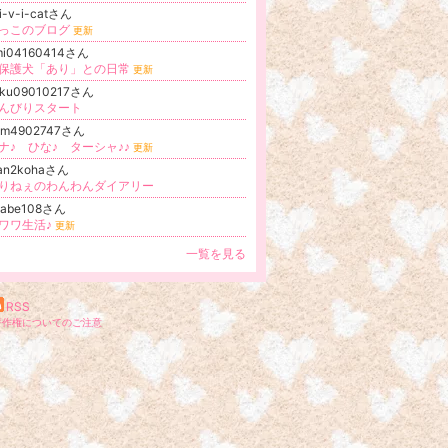
i-v-i-catさん
っこのブログ
更新
mi04160414さん
保護犬「あり」との日常
更新
iku09010217さん
んびりスタート
um4902747さん
ナ♪ ひな♪ ターシャ♪♪
更新
an2kohaさん
りねぇのわんわんダイアリー
habe108さん
ワワ生活♪
更新
一覧を見る
RSS
著作権についてのご注意