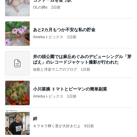
コンドームを使う訳
OLの脚α
2日前
あと2カ月もつか不安な私の貯金
Amebaトピックス
1日前
井の頭公園では麻丘めぐみのデビューシングル「芽
ばえ」のレコードジャケット撮影が行われた
短歌と洋楽マニアのブログ
1日前
小川菜摘 トマトとピーマンの簡単副菜
Amebaトピックス
1日前
絆
キラキラ輝く君が大好きだよ
6日前