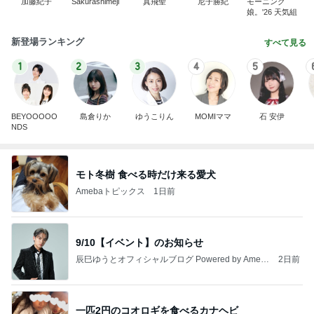
加藤紀子
Sakurashimeji
真飛聖
尼子勝紀
モーニング
娘。'26 天気組
新登場ランキング
すべて見る
1
2
3
4
5
BEYOOOOO
島倉りか
ゆうこりん
MOMIママ
石 安伊
NDS
モト冬樹 食べる時だけ来る愛犬
Amebaトピックス
1日前
9/10【イベント】のお知らせ
辰巳ゆうとオフィシャルブログ Powered by Ameb
2日前
a
一匹2円のコオロギを食べるカナヘビ