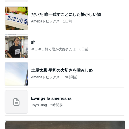
だいた 唯一残すことにした懐かしい物
Amebaトピックス
1日前
絆
キラキラ輝く君が大好きだよ
6日前
土屋太鳳 平和の大切さを噛みしめ
Amebaトピックス
19時間前
Ewingella americana
Toy's Blog
5時間前