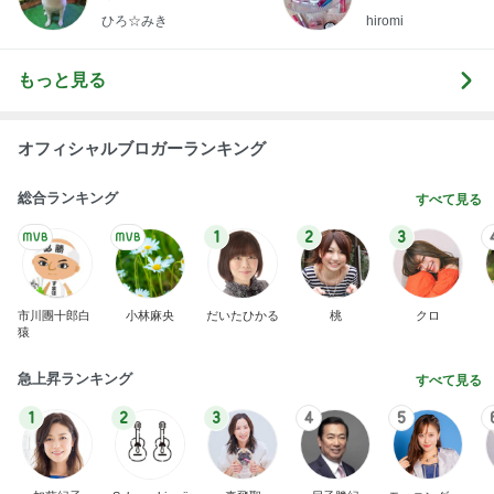
ひろ☆みき
hiromi
もっと見る
オフィシャルブロガーランキング
総合ランキング
すべて見る
1
2
3
市川團十郎白
小林麻央
だいたひかる
桃
クロ
猿
急上昇ランキング
すべて見る
1
2
3
4
5