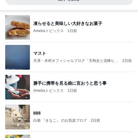
凍らせると美味しい大好きなお菓子
Amebaトピックス
1日前
マスト
天津・木村オフィシャルブログ「天狗女と泥棒ヒゲ
2日前
男」Powered by Ameba
勝手に携帯を見る娘に言おうと思う事
Amebaトピックス
1日前
888
白柴 『きなこ』 のお気楽ブログ
2日前