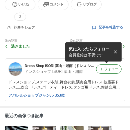
いいね
コメント
リブログ
3
記事を報告する
記事をシェア
前の記事
次の記事
過ぎました
ドレス動画（ISORI葉山・湘
気に入ったらフォロー
南）
会員登録は不要です
Dress Shop ISORI 葉山・湘南（ドレス ショップ イソリ）
フォロー
ドレスショップ ISORI 葉山・湘南
ドレスショップ,ステージ衣装,舞台衣裳,演奏会用ドレス,披露宴ド
レス,二次会 ドレス,パーティードレス,タンゴ用ドレス,舞踏会用ド
レス,ロングドレス,インポートドレス,実店舗,スパンコールドレス
アパレルショップジャンル 353位
最近の画像つき記事