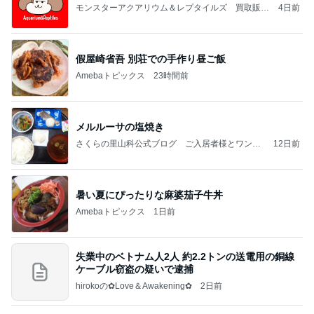
モンスターアクアリウム＆レプタイルズ 買取販売
4日前
情報
假屋崎省吾 別荘での手作り昼ご飯
Amebaトピックス
23時間前
メルルーサの塩焼き
さくらの里山科公式ブログ ご入居者様とワンち
12日前
ゃん、猫ちゃん
暑い夏にぴったりな麻婆茄子牛丼
Amebaトピックス
1日前
失業中のベトナム人2人 約2.2トンの送電用の銅線
ケーブル窃盗の疑いで逮捕
hirokoの✿Love＆Awakening✿
2日前