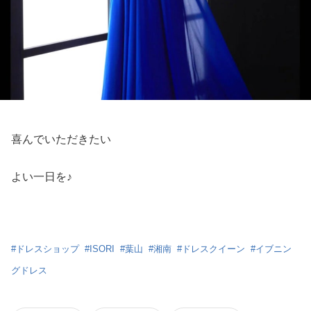
喜んでいただきたい
よい一日を♪
#
ドレスショップ
#
ISORI
#
葉山
#
湘南
#
ドレスクイーン
#
イブニン
グドレス