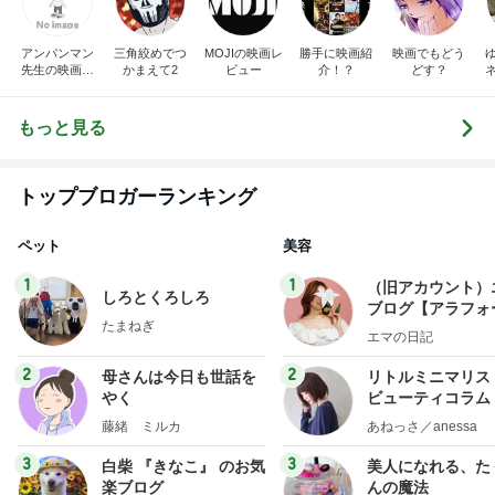
アンパンマン
三角絞めでつ
MOJIの映画レ
勝手に映画紹
映画でもどう
先生の映画講
かまえて2
ビュー
介！？
どす？
座
もっと見る
トップブロガーランキング
ペット
美容
1
1
（旧アカウント）
しろとくろしろ
ブログ【アラフォ
たまねぎ
社売却セカンドラ
エマの日記
フ】
2
2
母さんは今日も世話を
リトルミニマリス
やく
ビューティコラム 
little minimalist'
藤緒 ミルカ
あねっさ／anessa
uty colum
3
3
白柴 『きなこ』 のお気
美人になれる、た
楽ブログ
んの魔法