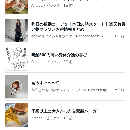
Amebaトピックス
1日前
昨日の通勤コーデ＆【本日20時スタート】楽天お買
い物マラソンお得情報まとめ
norikoオフィシャルブログ「Noricoco room 〜365
6日前
日コーディネート日記〜」Powered by Ameba
時給500円高い身体介護の喜び
Amebaトピックス
2日前
もうすぐ〜〜♡
私立恵比寿中学オフィシャルブログ Powered by A
5日前
meba
予想以上に大きかった自家製バーガー
Amebaトピックス
1日前