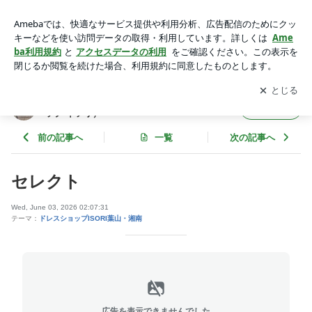
ドレスショップ | Dress Shop ISORI 葉山・湘南（ドレス ショ
ップ イソリ）
アプリをダウンロードして
ブログの更新通知
を受け取りまし
開く
ょう。
Dress Shop ISORI 葉山・湘南（ドレス ショ
フォロー
ップ イソリ）
前の記事へ
一覧
次の記事へ
セレクト
Wed, June 03, 2026 02:07:31
テーマ：
ドレスショップISORI葉山・湘南
広告を表示できませんでした