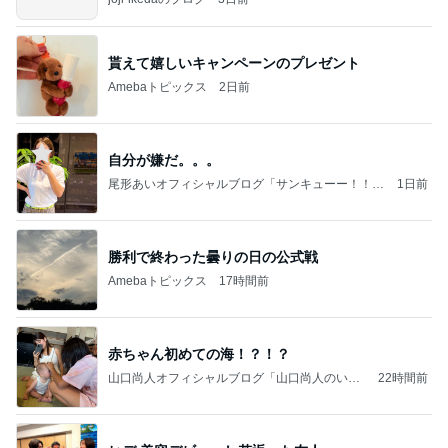
貰えて嬉しいキャンペーンのプレゼント
Amebaトピックス
2日前
自分が嫌だ。。。
尾形あいオフィシャルブログ「サンキューー！！尾
1日前
形家です！by嫁」Powered by Ameba
勝利で終わった曇りの日の公式戦
Amebaトピックス
17時間前
赤ちゃん初めての海！？！？
山口尚人オフィシャルブログ「山口尚人のいき
22時間前
なりパパになったけど美容師も続けてます。」
Powered by Ameba