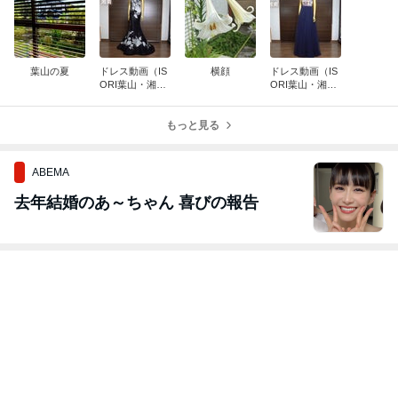
葉山の夏
ドレス動画（IS
横顔
ドレス動画（IS
ORI葉山・湘
ORI葉山・湘
南）
南）
もっと見る
ABEMA
去年結婚のあ～ちゃん 喜びの報告