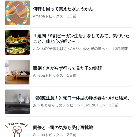
何軒も回って買えた水ようかん
Amebaトピックス
1日前
１週間「9割ビーガン生活」をしてみて、気づいた
こと。体と心が軽い～！
ホンネの“子供おばさん”日記～愛と光の道へ～
20時間前
面倒くさがらず行って見た子の笑顔
Amebaトピックス
1日前
《閲覧注意！》蛇口一体型の浄水器をつけた結果。
おうちと暮らしのレシピ 〜HOME&LIFE〜
3日前
同僚と上司の気持ち受け再挑戦
Amebaトピックス
2日前