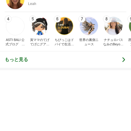
Leah
4
5
6
7
8
ASTI BALI 公
寅ママのてげ
ちびっこはド
世界の裏側ニ
ナチュロパス
式ブログ バ
てげにグアム
バイで生活し
ュース
なみのBeyond
リ島長期滞在
生活（寅ママ
ています
Naturopathy
ならアスティ
家族４人と2
バリ
匹）
もっと見る