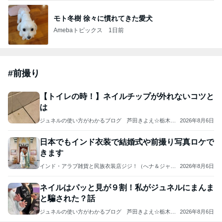
モト冬樹 徐々に慣れてきた愛犬
Amebaトピックス
1日前
#
前撮り
【トイレの時！】ネイルチップが外れないコツと
は
ジュネルの使い方がわかるブログ 芦田きよえ☆栃木県
2026年8月6日
ジュネリスト
日本でもインド衣装で結婚式や前撮り写真ロケで
きます
インド・アラブ雑貨と民族衣装店ジジ！（へナ＆ジャグ
2026年8月6日
アARTスクール主催）
ネイルはパッと見が９割！私がジュネルにまんま
と騙された？話
ジュネルの使い方がわかるブログ 芦田きよえ☆栃木県
2026年8月6日
ジュネリスト