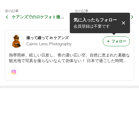
前の記事
次の記事
ケアンズでのロケフォト撮影
ケアンズでのロケフォト撮影
気に入ったらフォロー
【パームコーブビーチ・トワ
【ポートダグラス滞在者用ロ
イライト・プラン】
ケフォトプラン】
会員登録は不要です
撮って綴って in ケアンズ
フォロー
Cairns Lens Photography
熱帯雨林、眩しい日差し、青の濃い広い空、自然に恵まれた素敵な
観光地で写真を撮らないなんて勿体ない！ 日本で過ごした時間よ
りケアンズで暮らした時間の方が長くなってしまったイチ・カメラ
マンが綴る海外在住者ブログ。