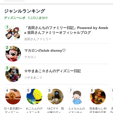
ジャンルランキング
ディズニーレポ
5,120人参加中
1
「吉田さんちのファミリー日記」Powered by Ameb
a 吉田さんファミリーオフィシャルブログ
吉田さんファミリー
2
マカロンのclub disney♡
マカロン
3
☆やまあこ☆さんのディズニー日記
☆やまあこ☆
4
5
6
7
8
日々是甘露2〜
れこたんのデ
I＆Cママ 我
ととちゃんの
田舎暮らし40
ディズニー風
ィズニー大好
が家のディズ
イマジネーシ
代主婦の日常
Ꭰ