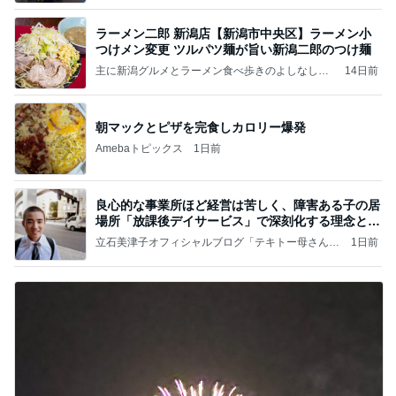
ラーメン二郎 新潟店【新潟市中央区】ラーメン小
つけメン変更 ツルパツ麺が旨い新潟二郎のつけ麺
主に新潟グルメとラーメン食べ歩きのよしなしご
14日前
と
朝マックとピザを完食しカロリー爆発
Amebaトピックス
1日前
良心的な事業所ほど経営は苦しく、障害ある子の居
場所「放課後デイサービス」で深刻化する理念と現
実の
立石美津子オフィシャルブログ「テキトー母さんの
1日前
すすめ」Powered by Ameba