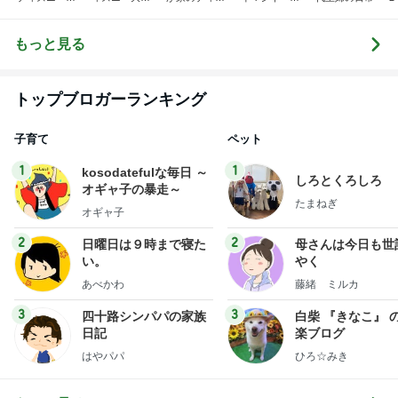
味〜
き♡孫4人
ニー♡ブログ
ョンタイム
もっと見る
トップブロガーランキング
子育て
ペット
1
1
kosodatefulな毎日 ～
しろとくろしろ
オギャ子の暴走～
たまねぎ
オギャ子
2
2
日曜日は９時まで寝た
母さんは今日も世
い。
やく
あべかわ
藤緒 ミルカ
3
3
四十路シンパパの家族
白柴 『きなこ』 
日記
楽ブログ
はやパパ
ひろ☆みき