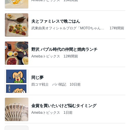
Amebaトピックス
13時間前
夫とファミレスで晩ごはん
武東由美オフィシャルブログ「MOTOちゃんと
17時間前
のはっぴぃな毎日」Powered by Ameba
野沢 バブル時代の仲間と焼肉ランチ
Amebaトピックス
12時間前
同じ夢
四コマ戦士 パパ戦記
10日前
金貨を買いたいけど悩むタイミング
Amebaトピックス
1日前