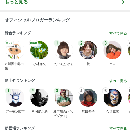
もっと見る
オフィシャルブロガーランキング
総合ランキング
すべて見る
1
2
3
市川團十郎白
小林麻央
だいたひかる
桃
クロ
猿
急上昇ランキング
すべて見る
1
2
3
4
5
デーモン閣下
片岡愛之助
林下清志(ビッ
沢田聖子
金沢克彦
グダディ)
新登場ランキング
すべて見る