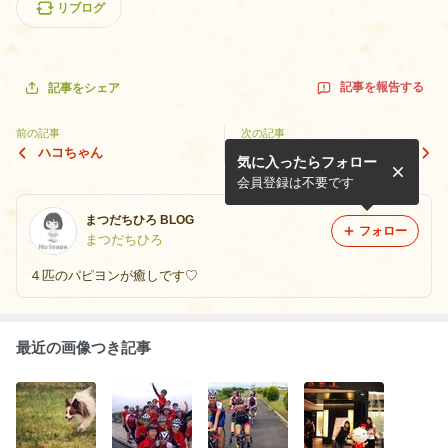
リブログ
記事を報告する
記事をシェア
前の記事
次の記事
ハコちゃん
シクロクロッサー
気に入ったらフォロー
会員登録は不要です
まつだちひろ BLOG
フォロー
まつだちひろ
４匹のパピヨンが癒しです♡
最近の画像つき記事