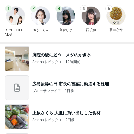
1
2
3
4
5
BEYOOOOO
ゆうこりん
島倉りか
石 安伊
蒼井心音
NDS
病院の後に迷うコメダのかき氷
Amebaトピックス
12時間前
広島原爆の日 市長の言葉に動揺する総理
ブルーサファイア
1日前
上原さくら 大量に買い出しした食材
Amebaトピックス
2日前