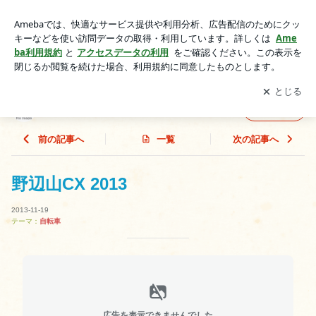
野辺山CX 2013 | まつだちひろ BLOG
アプリをダウンロードして
ブログの更新通知
を受け取りまし
開く
ょう。
まつだちひろ BLOG
フォロー
前の記事へ
一覧
次の記事へ
野辺山CX 2013
2013-11-19
テーマ：
自転車
広告を表示できませんでした