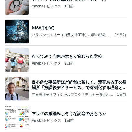
Amebaトピックス
1日前
NISA①(;'∀')
パラスジュエリー（白美女神宝珠）の夢の記録
14日前
（続編）
行ってみて印象が大きく変わった学校
Amebaトピックス
2日前
良心的な事業所ほど経営は苦しく、障害ある子の居
場所「放課後デイサービス」で深刻化する理念と現
実の
立石美津子オフィシャルブログ「テキトー母さんの
1日前
すすめ」Powered by Ameba
マックの激混みしそうな記念のおもちゃ
Amebaトピックス
1日前