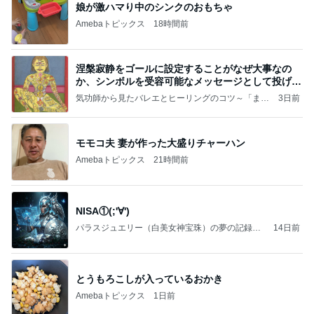
娘が激ハマり中のシンクのおもちゃ
Amebaトピックス
18時間前
涅槃寂静をゴールに設定することがなぜ大事なの
か、シンボルを受容可能なメッセージとして投げる
ことが
気功師から見たバレエとヒーリングのコツ～「まと
3日前
いのば」ブログ
モモコ夫 妻が作った大盛りチャーハン
Amebaトピックス
21時間前
NISA①(;'∀')
パラスジュエリー（白美女神宝珠）の夢の記録
14日前
（続編）
とうもろこしが入っているおかき
Amebaトピックス
1日前