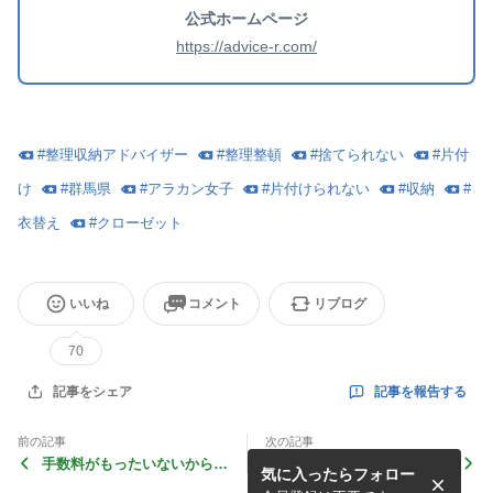
公式ホームページ
https://advice-r.com/
#
整理収納アドバイザー
#
整理整頓
#
捨てられない
#
片付
け
#
群馬県
#
アラカン女子
#
片付けられない
#
収納
#
衣替え
#
クローゼット
いいね
コメント
リブログ
70
記事を報告する
記事をシェア
前の記事
次の記事
手数料がもったいないから解
83歳Ｉ子さんのお片付け｜
気に入ったらフォロー
約することにしたクレカ
その大量の服は頑張って来た
証