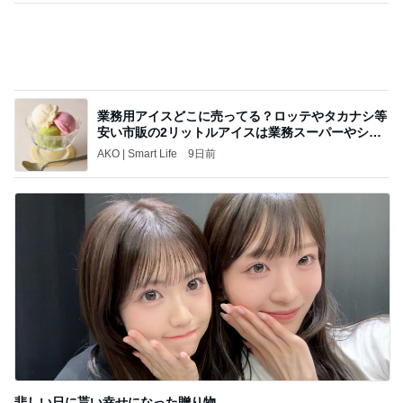
業務用アイスどこに売ってる？ロッテやタカナシ等
安い市販の2リットルアイスは業務スーパーやシャ
トレ
AKO | Smart Life
9日前
悲しい日に貰い幸せになった贈り物