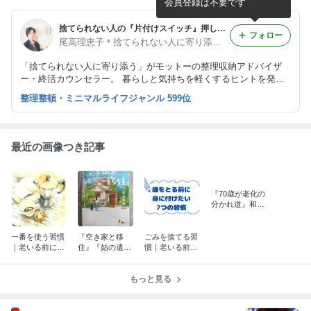
会員登録は不要です
捨てられない人の『片付けスイッチ』押します。
フォロー
尾高理恵子＊捨てられない人に寄り添っています＊
「捨てられない人に寄り添う」がモットーの整理収納アドバイザ
ー・終活カウンセラー。 暮らしと気持ちを軽くするヒントを発信
中。 ・日々の事 ・実家の片付けの事 ・一人旅の事 ・読んだ本の
整理整頓・ミニマルライフジャンル 599位
ログ なども織り交ぜて発信しています お家も気持ちもすっきりと
♡
最近の画像つき記事
『70歳が老化の
分かれ道』和田
秀樹｜読書ログ
一番を使う習慣
『空き家と移
ごみを捨てる習
｜老いる前に身
住』『姑の遺品
慣｜老いる前に
に着けたい７つ
整理は迷惑で
身に着けたい７
の習慣その２
す』他１冊 垣
つの習慣その１
谷美雨｜読書ロ
もっと見る
グ