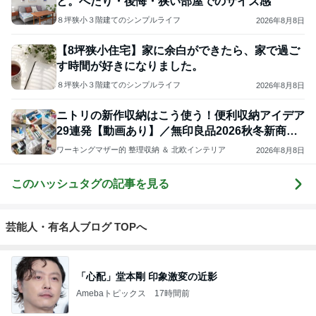
と。へたり・後悔・狭い部屋でのサイズ感
８坪狭小３階建てのシンプルライフ
2026年8月8日
【8坪狭小住宅】家に余白ができたら、家で過ご
す時間が好きになりました。
８坪狭小３階建てのシンプルライフ
2026年8月8日
ニトリの新作収納はこう使う！便利収納アイデア
29連発【動画あり】／無印良品2026秋冬新商品
レポ
ワーキングマザー的 整理収納 ＆ 北欧インテリア
2026年8月8日
このハッシュタグの記事を見る
芸能人・有名人ブログ TOPへ
「心配」堂本剛 印象激変の近影
Amebaトピックス
17時間前