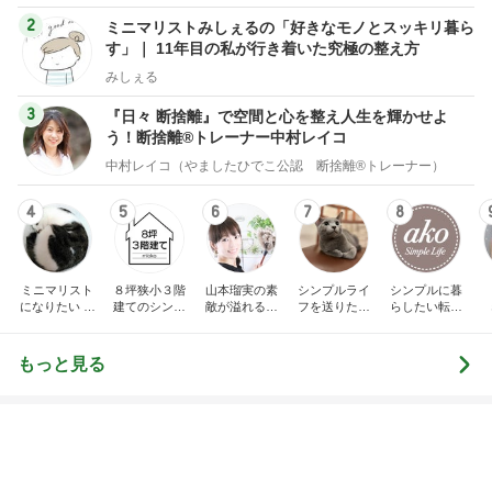
2
ミニマリストみしぇるの「好きなモノとスッキリ暮ら
す」｜ 11年目の私が行き着いた究極の整え方
みしぇる
3
『日々 断捨離』で空間と心を整え人生を輝かせよ
う！断捨離®トレーナー中村レイコ
中村レイコ（やましたひでこ公認 断捨離®トレーナー）
4
5
6
7
8
ミニマリスト
８坪狭小３階
山本瑠実の素
シンプルライ
シンプルに暮
になりたい 秋
建てのシンプ
敵が溢れる暮
フを送りたい
らしたい転勤
子のブログ
ルライフ
らしの工夫
女医の気付き
妻の家計簿
もっと見る