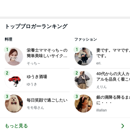
トップブロガーランキング
料理
ファッション
1
1
栄養士ママそっち～の
妻です。ママです
簡単美味しいサイクル
です。
献立
そっち～
eri.
2
2
40代からの大人
ゆうき酒場
アルを品良く着こ
ゆうき
ファッションブロ
えりん
3
3
銀の滴降る降るま
毎日笑顔で過ごしたい
に・・・
モモ母さん
illallan
もっと見る