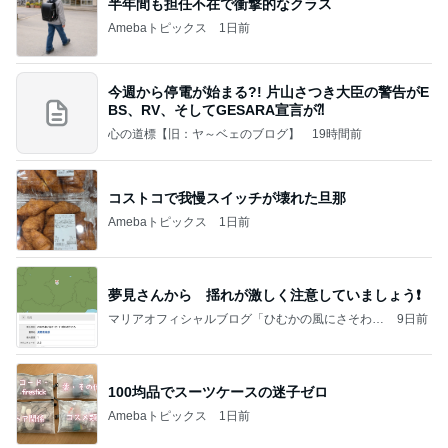
半年間も担任不在で衝撃的なクラス
Amebaトピックス
1日前
今週から停電が始まる?! 片山さつき大臣の警告がE
BS、RV、そしてGESARA宣言が⁈
心の道標【旧：ヤ～ベェのブログ】
19時間前
コストコで我慢スイッチが壊れた旦那
Amebaトピックス
1日前
夢見さんから 揺れが激しく注意していましょう❗️
マリアオフィシャルブログ「ひむかの風にさそわれ
9日前
て」Powered by Ameba
100均品でスーツケースの迷子ゼロ
Amebaトピックス
1日前