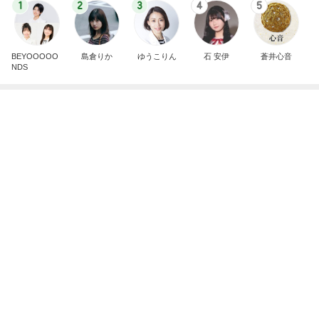
1
2
3
4
5
BEYOOOOO
島倉りか
ゆうこりん
石 安伊
蒼井心音
NDS