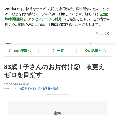
83歳Ｉ子さんのお片付け②｜衣更えゼロを目指す | 捨てられな
い人の『片付けスイッチ』押します。
アプリをダウンロードして
ブログの更新通知
を受け取りまし
開く
ょう。
捨てられない人の『片付けスイッチ』押しま
フォロー
す。
前の記事へ
一覧
次の記事へ
83歳Ｉ子さんのお片付け②｜衣更え
ゼロを目指す
2026-05-28 20:19:06
テーマ：
＊├ 終活サポートレポ＆お客様の感想