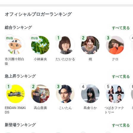
オフィシャルブロガーランキング
総合ランキング
すべて見る
1
2
3
市川團十郎白
小林麻央
だいたひかる
桃
クロ
猿
急上昇ランキング
すべて見る
1
2
3
4
5
EBiDAN 39&Ki
高山善廣
こいたん
島倉りか
つばきファク
DS
トリー
新登場ランキング
すべて見る