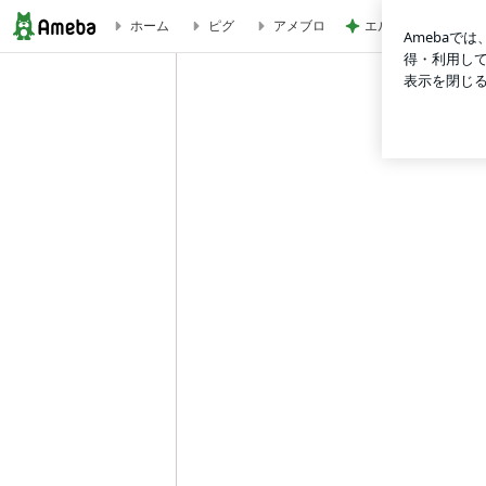
エルメスの皿に盛り
ホーム
ピグ
アメブロ
獅子座木星期☆主役はアナタ♡大好きなラグジュアリーを纏うが