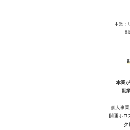
本業：
副
本業が
副業
個人事業主
開運ホロ
ク