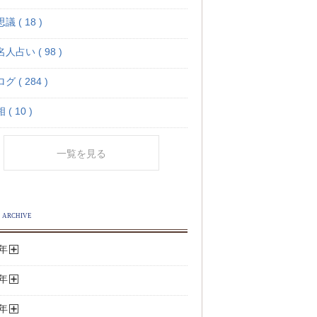
議 ( 18 )
人占い ( 98 )
グ ( 284 )
 ( 10 )
一覧を見る
年
開
く
年
開
く
年