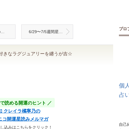
プロ
由
6/29〜7/5週間星読み☆ストロベリームーンに水星逆光に獅子座木星の到来☆
好きなラグジュアリーを纏うが吉☆
個
占
料で読める開運のヒント ／
✉️ クレイラ橘寧乃の
ニコ開運星読みメルマガ
自己
申し込みはこちらをクリック！