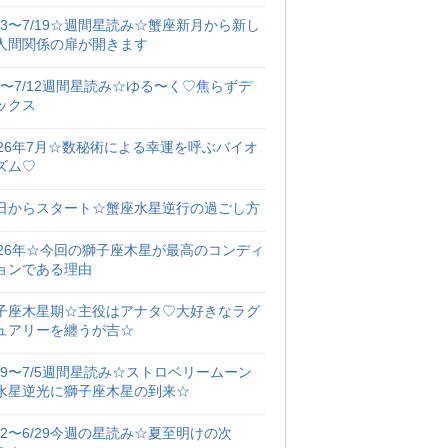
/13〜7/19☆週間星読み☆蟹座新月から新し
人間関係の扉が開きます
/6〜7/12週間星読み☆ゆる〜く♡焦らずデ
ックス
026年7月☆数秘術による幸運を呼ぶバイオ
ズム♡
日からスタート☆蟹座水星逆行の過ごし方
026年☆今回の獅子座木星が最高のコンディ
ョンである理由
子座木星期☆主役はアナタ♡大好きなラグ
ュアリーを纏うが吉☆
/29〜7/5週間星読み☆ストロベリームーン
水星逆光に獅子座木星の到来☆
/22〜6/29今週の星読み☆夏至明けの次