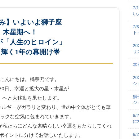
7
い
み】いよいよ獅子座
7
木星期へ！
ト
が「人生のヒロイン」
2
輝く1年の幕開け🌟
リ
本
2
こんにちは。橘寧乃です。
シ
30日、幸運と拡大の星・木星が
」へと大移動を果たします。
獅
ジ
ネルギーがガラリと変わり、世の中全体がとても華
ックな空気に包まれていきます。
6
に
が私たちにどんな素晴らしい幸運をもたらしてくれ
運ポイントに分けてお話しいたします。
6