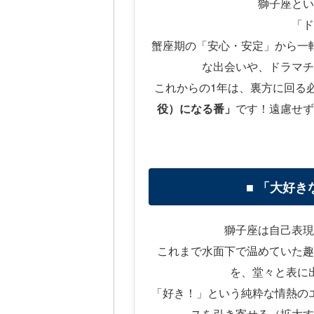
獅子座とい
「ド
蟹座期の「安心・安定」から一
な出会いや、ドラマチ
これからの1年は、裏方に回る
役）になる番」
です！遠慮せず
■ 「大好
獅子座は自己表現
これまで水面下で温めていた趣
を、堂々と表に
「好き！」という純粋な情熱の
スを引き寄せる（拡大す