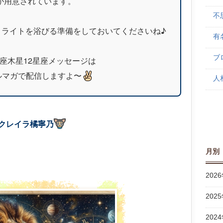
が用意されています。
不思
トライトを浴びる準備をしておいてくださいね♪
有名
ブロ
座木星12星座メッセージは
ルマガで配信しますよ〜
人相
クレイラ橘寧乃
月別
2026
2025
2024