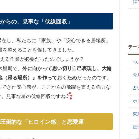
は
期からの、見事な「伏線回収」
滞在し、私たちに「家族」や「安心できる居場所」
テー
盤を整えることを促してきました。
える作業が必要だったのでしょうか？
つぶ
木星期で、
外に向かって思い切り自己表現し、大輪
今月
地（帰る場所）』を作っておくため
だったのです。
んできた安心感が、ここからの飛躍を支える強力な
占い
す。見事な星の伏線回収ですね
ホ
東
！圧倒的な「ヒロイン感」と恋愛運
星使