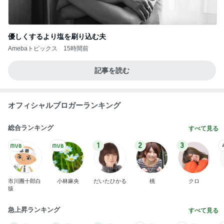
優しくするより塩を刷り込む夫
Amebaトピックス
15時間前
記事を読む
オフィシャルブロガーランキング
総合ランキング
すべて見る
1
2
3
市川團十郎白
小林麻央
だいたひかる
桃
クロ
猿
急上昇ランキング
すべて見る