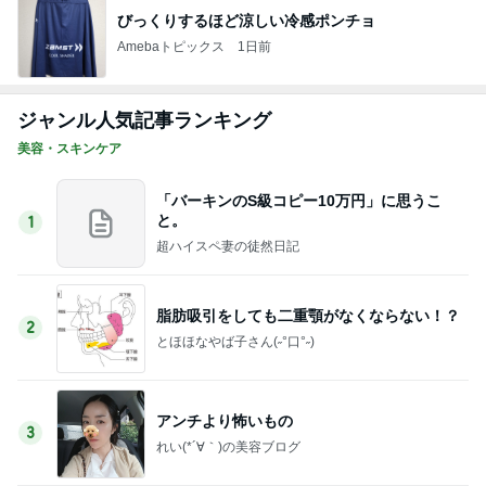
びっくりするほど涼しい冷感ポンチョ
Amebaトピックス
1日前
ジャンル人気記事ランキング
美容・スキンケア
「バーキンのS級コピー10万円」に思うこ
と。
1
超ハイスペ妻の徒然日記
脂肪吸引をしても二重顎がなくならない！？
2
とほほなやば子さん(˶°口°˶)
アンチより怖いもの
3
れい(*´∀｀)の美容ブログ