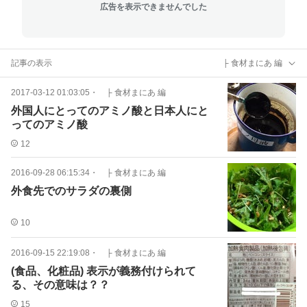
広告を表示できませんでした
記事の表示
├ 食材まにあ 編
2017-03-12 01:03:05
・
├ 食材まにあ 編
外国人にとってのアミノ酸と日本人にと
ってのアミノ酸
12
2016-09-28 06:15:34
・
├ 食材まにあ 編
外食先でのサラダの裏側
10
2016-09-15 22:19:08
・
├ 食材まにあ 編
(食品、化粧品) 表示が義務付けられて
る、その意味は？？
15