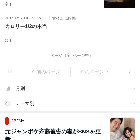
1
2016-05-20 01:33:36
・
├ 食材まにあ 編
カロリー1/2の本当
1
1
ページ（全
1
ページ中）
前のページ
次のページ
月別
テーマ別
ABEMA
元ジャンポケ斉藤被告の妻がSNSを更
新