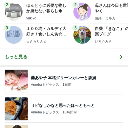
2
2
ほんとうに必要な物し
母さんは今日も世
か持たない暮らし◆Ke
やく
ep Life Simple◆〜イ
yukiko
藤緒 ミルカ
ンテリアのきろく〜
3
3
１００均・カルディ大
白柴 『きなこ』 
好き！食いしん坊☆き
楽ブログ
らりん☆のブログ
☆きらりん☆
ひろ☆みき
もっと見る
藤あや子 本格グリーンカレーと唐揚
Amebaトピックス
1日前
リピなしかなと思ったほっともっと
Amebaトピックス
10時間前