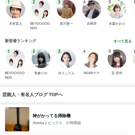
1
2
3
4
5
木村直人
BEYOOOOO
美川憲一
吉岡淳
水森かおり
NDS
新登場ランキング
すべて見る
1
2
3
4
5
BEYOOOOO
島倉りか
ゆうこりん
MOMIママ
石 安伊
NDS
芸能人・有名人ブログ TOPへ
神がかってる掃除機
Amebaトピックス
17時間前