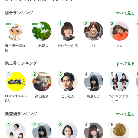
総合ランキング
すべて見る
1
2
3
市川團十郎白
小林麻央
だいたひかる
桃
クロ
猿
急上昇ランキング
すべて見る
1
2
3
4
5
EBiDAN 39&Ki
高山善廣
こいたん
島倉りか
つばきファク
DS
トリー
新登場ランキング
すべて見る
1
2
3
4
5