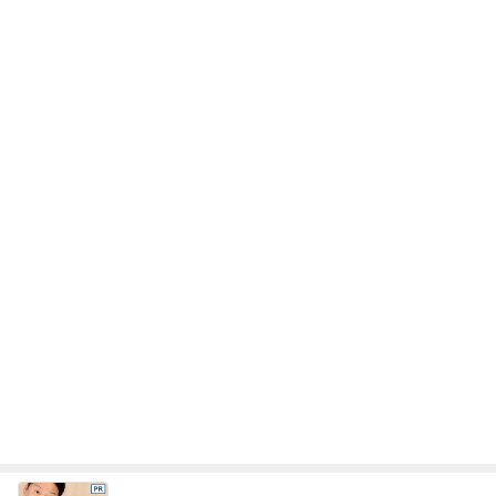
レジェンド松下のなんでもプレゼン！
Amebaトピックス
2時間前
ゴミが多すぎて無理だった掃除
Amebaトピックス
17時間前
全然使っていないエルメスのバッグ
Amebaトピックス
1日前
美奈代 大好評で形が綺麗なスカート
Amebaトピックス
1日前