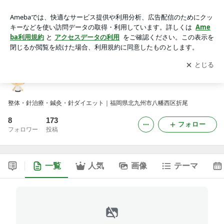
中国はりのブログ
アプリをダウンロードして
ブログの更新通知
を受け取りまし
開く
ょう。
中国はりのブログ
整体・針治療・鍼灸・針ダイエット｜福岡県北九州市八幡西区折尾
8
173
フォロー
フォロワー
投稿
一覧
人気
画像
テーマ