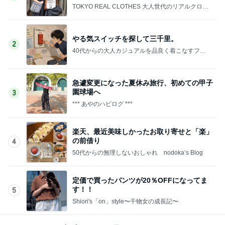
TOKYO REAL CLOTHES 大人世代のリアルクロー
ズ
やる気スイッチを探して三千里。
2
40代からの大人カジュアルを品良く着こなすファ
ッションブログ
急遽変更になった夏休み旅行、初めての甲子
園球場へ
3
*** あやのハピログ ***
楽天、最近美味しかったお取り寄せと「楽」
の前借り
4
50代からの無理しないおしゃれ nodoka’s Blog
定価で買ったパンツが20％OFFになってま
す！！
5
Shiori's「on」style〜干物女の成長記〜