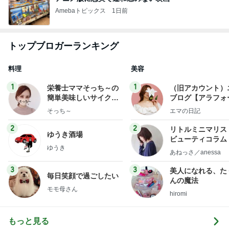
Amebaトピックス
1日前
トップブロガーランキング
料理
美容
1
1
栄養士ママそっち～の
（旧アカウント）
簡単美味しいサイクル
ブログ【アラフォ
献立
社売却セカンドラ
そっち～
エマの日記
フ】
2
2
リトルミニマリス
ゆうき酒場
ビューティコラム 
ゆうき
little minimalist'
あねっさ／anessa
uty colum
3
3
美人になれる、た
毎日笑顔で過ごしたい
んの魔法
モモ母さん
hiromi
もっと見る