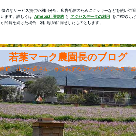
ジでおいしいパン
芸能人ブログ
人気ブログ
新規登録
若葉マーク農園長のブログ
自称「花咲か爺さん」が挑戦する新アグリビジネス「