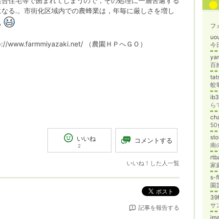
集合住宅等で囲まれてしまうので，その処理に一層苦慮する
になる.。市街化区域内での農蜂業は，年毎に厳しさを増し
る
フ
uo
://www.farmmiyazaki.net/ （農園ＨＰへＧＯ）
今
ya
ta
蛟
ib
ch
5
st
いいね
コメントする
南
2
rt
いいね！した人一覧
家
s-
ポスト
39
サ
記事を報告する
jm