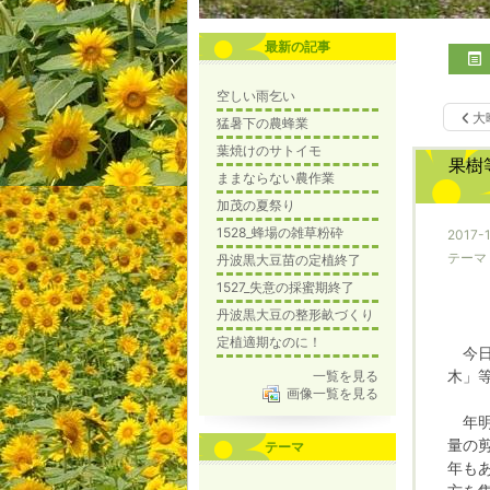
最新の記事
空しい雨乞い
大
猛暑下の農蜂業
葉焼けのサトイモ
果樹
ままならない農作業
加茂の夏祭り
1528_蜂場の雑草粉砕
2017-
テーマ
丹波黒大豆苗の定植終了
1527_失意の採蜜期終了
丹波黒大豆の整形畝づくり
定植適期なのに！
今日
木」
一覧を見る
画像一覧を見る
年明
量の
テーマ
年も