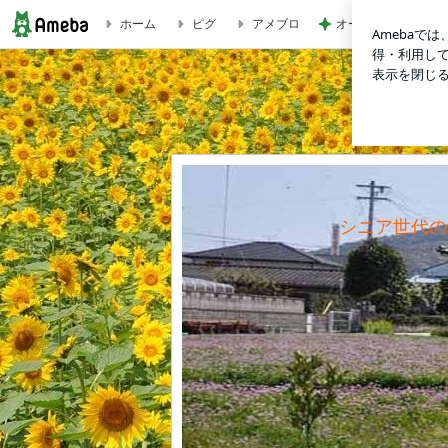
ホーム
ピグ
アメブロ
オープンサンドがマ
果樹等冬季剪定#1 | 若葉マーク農園長のブログ
シニア世代の