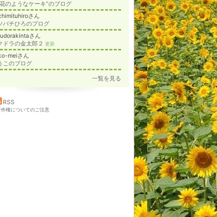
花のようなケーキ”のブログ
chimituhiroさん
ツバチひろのブログ
kudorakintaさん
クドラの金太郎２
更新
ko-meiさん
うこのブログ
一覧を見る
RSS
著作権についてのご注意