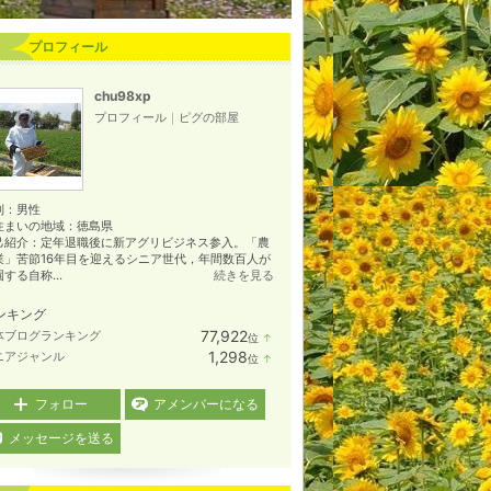
プロフィール
chu98xp
プロフィール
｜
ピグの部屋
別：
男性
住まいの地域：
徳島県
己紹介：定年退職後に新アグリビジネス参入。「農
業」苦節16年目を迎えるシニア世代，年間数百人が
する自称...
続きを見る
ンキング
77,922
体ブログランキング
位
↑
ラ
1,298
ニアジャンル
位
↑
ン
ラ
キ
ン
ン
キ
フォロー
アメンバーになる
グ
ン
上
グ
メッセージを送る
昇
上
昇