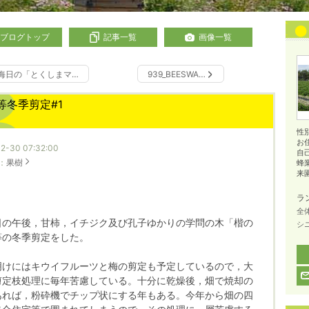
ブログトップ
記事一覧
画像一覧
晦日の「とくしまマ…
939_BEESWA…
等冬季剪定#1
性
お
12-30 07:32:00
自
：
果樹
蜂
来園
ラ
全
の午後，甘柿，イチジク及び孔子ゆかりの学問の木「楷の
シ
等の冬季剪定をした。
けにはキウイフルーツと梅の剪定も予定しているので，大
剪定枝処理に毎年苦慮している。十分に乾燥後，畑で焼却の
あれば，粉砕機でチップ状にする年もある。今年から畑の四