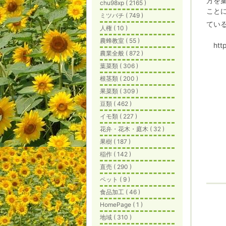
方を
chu98xp ( 2165 )
こと
ミツバチ ( 749 )
てい
人権 ( 10 )
農蜂教室 ( 55 )
http
農業全般 ( 872 )
葉菜類 ( 306 )
根茎類 ( 200 )
果菜類 ( 309 )
豆類 ( 462 )
イモ類 ( 227 )
花弁・花木・庭木 ( 32 )
果樹 ( 187 )
稲作 ( 142 )
直売 ( 290 )
ペット ( 9 )
食品加工 ( 46 )
HomePage ( 1 )
地域 ( 310 )