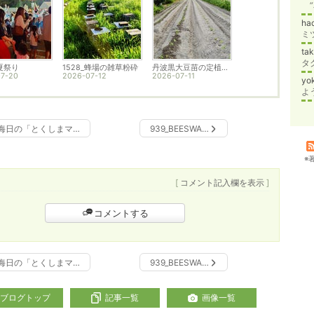
”
ha
ミ
ta
タ
夏祭り
1528_蜂場の雑草粉砕
丹波黒大豆苗の定植終了
7-20
2026-07-12
2026-07-11
yo
よ
晦日の「とくしまマ…
939_BEESWA…
※
[
コメント記入欄を表示
]
コメントする
晦日の「とくしまマ…
939_BEESWA…
ブログトップ
記事一覧
画像一覧