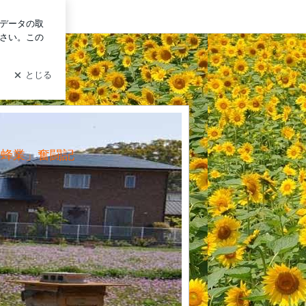
ログイン
農蜂業」奮闘記