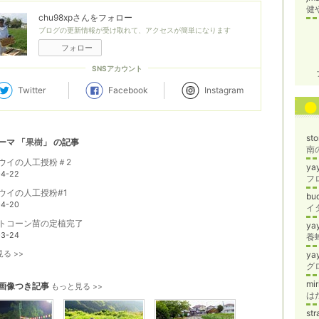
健
chu98xp
さんをフォロー
ブログの更新情報が受け取れて、アクセスが簡単になります
フォロー
SNSアカウント
Twitter
Facebook
Instagram
st
ーマ 「
果樹
」 の記事
南
ウイの人工授粉＃2
ya
04-22
フ
ウイの人工授粉#1
bu
04-20
トコーン苗の定植完了
ya
03-24
養蜂
る >>
ya
グ
mi
画像つき記事
もっと見る >>
は
st