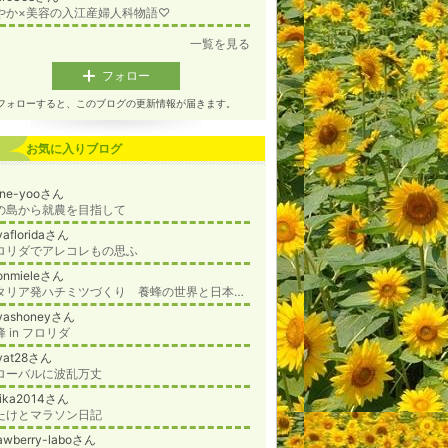
やか×美容の入江産婦人科物語♡
一覧を見る
フォロー
フォローすると、このブログの更新情報が届きます。
お気に入りブログ
one-yooさん
の島から就農を目指して
yafloridaさん
ロリダでアレコレもの思ふ
onmieleさん
イタリア発ハチミツづくり 養蜂の世界と日本の田舎暮らし
yashoneyさん
 in フロリダ
yat28さん
ローバルに波乱万丈
rika2014さん
たけとマラソン日記
rawberry-laboさん