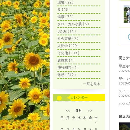
環境 ( 22 )
食 ( 16 )
健康 ( 72 )
グローカル小農 ( 5 )
SDGs ( 14 )
社会貢献 ( 7 )
人間学 ( 129 )
その他 ( 103 )
同じテ
農蜂業 ( 1 )
早生キ
施設園芸 ( 4 )
2026-
雑感 ( 242 )
早生キ
一覧を見る
2026-
スイー
2026-
カレンダー
もっと見
<<
8月
>>
最近の
日
月
火
水
木
金
土
1
2
3
4
5
6
7
8