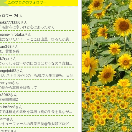
このブログのフォロワー
ォロワー:
74
人
uoki777kkk6さん
日も財布は寒いけど心はあったかく
mame-hirotakaさん
百姓になりたい！ ～ここは山里 ひろたか農園～
tsuo368さん
竜、雲雨を得
3k7ryzさん
らでぃっしゅぼーやの口コミはどうなの？真相を公開します！
angejob52さん
0代リストラおやじの「転職で人生大逆転」日記
one-yooさん
の島から就農を目指して
ba3082さん
庭菜園野郎Z
fbl1sr2zd8さん
園芸で鉢植えの果樹を栽培（樹の生長を見ながら果実を収穫して味わう）
farmさん
ンキューファームの農業日誌@作太郎ブログ
are358さん