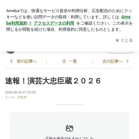
速報！演芸大忠臣蔵２０２６ | 有限会社宮岡博英事務所オフィ
シャルブログ Powered by Ameba
アプリをダウンロードして
ブログの更新通知
を受け取りまし
開く
ょう。
有限会社宮岡博英事務所オフィシャルブログ
フォロー
前の記事へ
一覧
次の記事へ
速報！演芸大忠臣蔵２０２６
2026-06-03 07:25:05
テーマ：
ブログ
広告を表示できませんでした