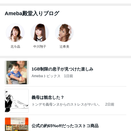
Ameba殿堂入りブログ
北斗晶
中川翔子
辻希美
1GB制限の息子が見つけた楽しみ
Amebaトピックス
1日前
義母は観念した？
トンデモ義母ンヌからのストレスがヤバい。
2日前
公式の約65%offだったコストコ商品