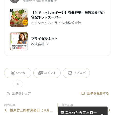
有限会社宮岡博英事務所
【らでぃっしゅぼーや】有機野菜・無添加食品の
宅配ネットスーパー
オイシックス・ラ・大地株式会社
ブライダルネット
株式会社IBJ
いいね
コメント
リブログ
6
記事を報告する
記事をシェア
前の記事
次の記事
坂東竹三郎祥月命日（６月１
鶴光の会その２３（2026年4
気に入ったらフォロー
７日）
月30日月島社会教育会館）