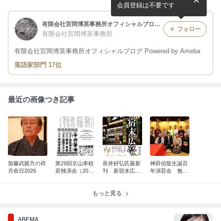
公演終了
会員登録は不要です
有限会社宮岡博英事務所オフィシャルブログ Powered by Ameba
フォロー
有限会社宮岡博英事務所
有限会社宮岡博英事務所オフィシャルブログ Powered by Ameba
落語家部門 17位
最近の画像つき記事
加藤武親方の祥
第29回京山幸枝
長井好弘氏最新
神田伯龍生誕百
月命日2026
若独演会（2026
刊 新宿末広
年演芸会 無事
年11月1日木馬
亭 令和の定点
終了
亭） 詳細決定
観測 全七十三
もっと見る
興行通い詰め
ABEMA