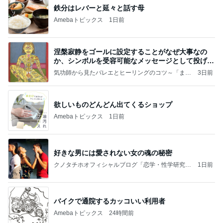
鉄分はレバーと延々と話す母
Amebaトピックス
1日前
涅槃寂静をゴールに設定することがなぜ大事なの
か、シンボルを受容可能なメッセージとして投げる
ことが
気功師から見たバレエとヒーリングのコツ～「まと
3日前
いのば」ブログ
欲しいものどんどん出てくるショップ
Amebaトピックス
1日前
好きな男には愛されない女の魂の秘密
クノタチホオフィシャルブログ「恋学・性学研究
1日前
室」Powered by Ameba
バイクで通院するカッコいい利用者
Amebaトピックス
24時間前