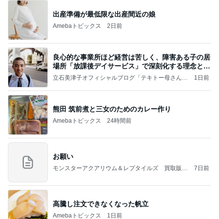
出産準備が最低限な出産間近の娘
Amebaトピックス
2日前
良心的な事業所ほど経営は苦しく、障害ある子の居
場所「放課後デイサービス」で深刻化する理念と現
実の
立石美津子オフィシャルブログ「テキトー母さんの
1日前
すすめ」Powered by Ameba
熊田 筑前煮と三女のためのカレー作り
Amebaトピックス
24時間前
お願い
モンスターアクアリウム＆レプタイルズ 買取販売
7日前
情報
高騰し注文できなくなった帆立
Amebaトピックス
1日前