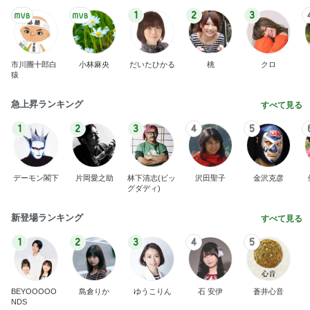
1
2
3
市川團十郎白
小林麻央
だいたひかる
桃
クロ
猿
急上昇ランキング
すべて見る
1
2
3
4
5
デーモン閣下
片岡愛之助
林下清志(ビッ
沢田聖子
金沢克彦
グダディ)
新登場ランキング
すべて見る
1
2
3
4
5
BEYOOOOO
島倉りか
ゆうこりん
石 安伊
蒼井心音
NDS