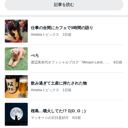
記事を読む
仕事の合間にカフェで3時間の語り
Amebaトピックス
2日前
ぺろ
渡辺美奈代オフィシャルブログ「Minayo Land」P
8日前
owered by Ameba
飲み過ぎて土産に持たされた物
Amebaトピックス
1日前
桜島…噴火してた!? Σ(O_O；)
マッキー☆の日日是好日
4日前