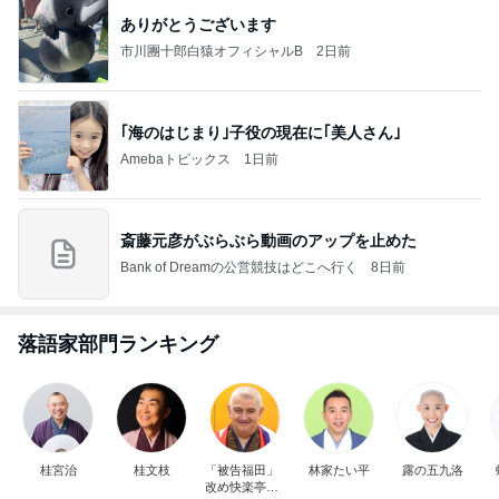
ありがとうございます
市川團十郎白猿オフィシャルB
2日前
｢海のはじまり｣子役の現在に｢美人さん｣
Amebaトピックス
1日前
斎藤元彦がぶらぶら動画のアップを止めた
Bank of Dreamの公営競技はどこへ行く
8日前
落語家部門ランキング
桂宮治
桂文枝
「被告福田」
林家たい平
露の五九洛
改め快楽亭ブ