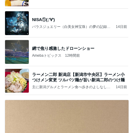
NISA①(;'∀')
パラスジュエリー（白美女神宝珠）の夢の記録
14日前
（続編）
網で焦り感激したドローンショー
Amebaトピックス
12時間前
ラーメン二郎 新潟店【新潟市中央区】ラーメン小
つけメン変更 ツルパツ麺が旨い新潟二郎のつけ麺
主に新潟グルメとラーメン食べ歩きのよしなしご
14日前
と