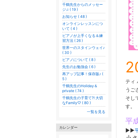
千鶴先生からのメッセー
ジ♫ ( 19 )
お知らせ ( 48 )
オンラインレッスンにつ
いて ( 4 )
ピアノが上手くなる＆練
習方法 ( 26 )
世界一のスタインウェイ♪
( 30 )
ピアノについて ( 8 )
2
先生のお勉強会 ( 6 )
再アップ記事！保存版♪ (
5 )
ティ
千鶴先生のHoliday＆
うござ
private ( 74 )
そし
千鶴先生の子育て⁈ 大切
なFamily♡ ( 80 )
す。
一覧を見る
平成
カレンダー
▶︎▶︎