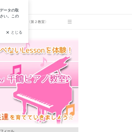
グイン
 ブリランティ バンビーニ 千鶴ピアノ教室 【真桑教室】/【諏
諏訪山教室〈第２教室〉
フィール