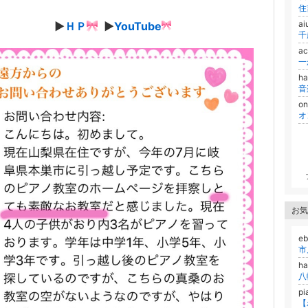
a
▶︎
ＨＰ
▶︎
YouTube
a
一
ha
on
お気
eb
市
h
八
pi
【