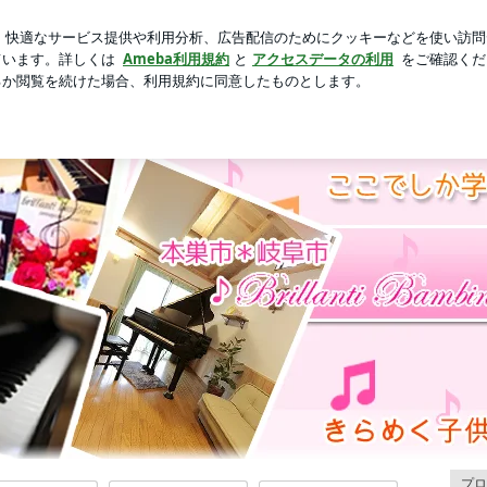
ポーチを衣替え
芸能人ブログ
人気ブログ
新規登録
ロ
ます素敵な教室と褒めて下さり、... | 岐阜県本巣市・岐阜市
tagram
大人気♡千鶴先生のBlog記事
YouTube
プロフィール
コンクール
煌めく子供達の音楽会
お問い合わせ
HOME
プロ