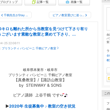
ブログトップ
記事一覧
画像一覧
千鶴先生がStay …
ピアノ教室選びに迷っ…
00キロも離れた所から当教室を見つけて下さり有り
うございます素敵な教室と褒めて下さり、...
自
バ
室
4-25 22:06:11
：
ブリランティ バンビーニ 千鶴ピアノ教室
ラ
全
教
岐阜県本巣市・岐阜市
ブリランティ バンビーニ 千鶴ピアノ教室
【真桑教室】/【諏訪山教室】
by STEINWAY & SONS
この
ピアノ講師
上谷千鶴 です
フ
▶︎
2020年 生徒募集中 ♪ 教室の空き状況
do