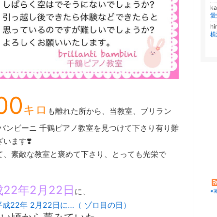
ka
愛
hi
横
00
キロ
も離れた所から、当教室、ブリラン
 バンビーニ 千鶴ピアノ教室を見つけて下さり有り難
います❣️
て、素敵な教室と褒めて下さり、とっても光栄で
22年2月22日
に、
※
平成22年 2月22日に…（ ゾロ目の日）