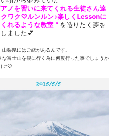
さい頃から夢みていた
ピアノを習いに来てくれる生徒さん達
クワク♡ルンルン♪楽しくLessonに
てくれるような教室＂
を造りたく夢を
しました💕
、山梨県にはご縁があるんです。
きな富士山を観に行く為に何度行った事でしょうか
•͈).:*♡