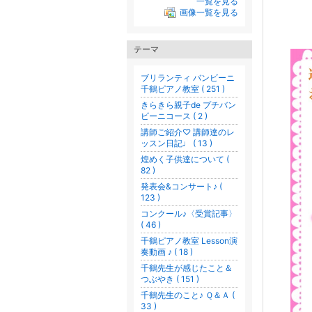
一覧を見る
画像一覧を見る
テーマ
ブリランティ バンビーニ
千鶴ピアノ教室 ( 251 )
きらきら親子de プチバン
ビーニコース ( 2 )
講師ご紹介♡ 講師達のレ
ッスン日記♩ ( 13 )
煌めく子供達について (
82 )
発表会&コンサート♪ (
123 )
コンクール♪〈受賞記事〉
( 46 )
千鶴ピアノ教室 Lesson演
奏動画 ♪ ( 18 )
千鶴先生が感じたこと＆
つぶやき ( 151 )
千鶴先生のこと♪ Ｑ＆Ａ (
33 )