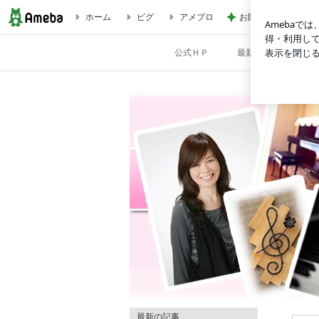
ホーム
ピグ
アメブロ
お財布代わりのL字
200キロも離れた所から当教室を見つけて下さり有り難うござい
公式ＨＰ
最新 Lesson風景 Ins
訪山教室】のblog♪
最新の記事