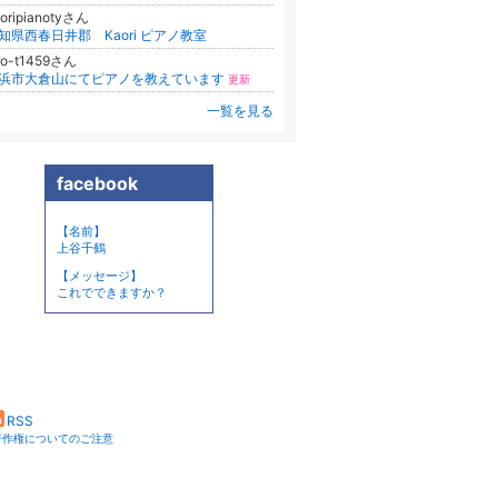
oripianotyさん
知県西春日井郡 Kaori ピアノ教室
ro-t1459さん
浜市大倉山にてピアノを教えています
更新
一覧を見る
facebook
【名前】
上谷千鶴
【メッセージ】
これでできますか？
RSS
著作権についてのご注意