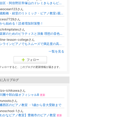
住吉区・阿倍野区帝塚山のドレミきらきらピアノ・ドラム・リトミック教室
iueocean123さん
千歳船橋・経堂のリトミック・ピアノ教室♪親子でわくわく！楽しいレッスン
ccess7729さん
から始める！読者増加対策塾！
chi4mpilatesさん
音楽家のためのピラティスと演奏 理想の音色、心が躍る演奏！
line-lesson-collegeさん
オンラインピアノでもスムーズで満足度の高いレッスンができる！オンラインレッスン講座
一覧を見る
フォロー
フォローすると、このブログの更新情報が届きます。
に入りブログ
izo-ichikawaさん
川團十郎白猿オフィシャルB
更新
arunootoさん
幡西区のピアノ教室 ・1歳から音大受験まで
anoschool-1さん
わかなピアノ教室】豊橋市のピアノ教室
更新