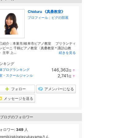
Chiduru 《真桑教室》
プロフィール
｜
ピグの部屋
己紹介：本巣市/岐阜市ピアノ教室 ブリランティ
ンビーニ 千鶴ピアノ教室〈真桑教室＊諏訪山教
〉主宰 上...
続きを見る
ンキング
146,362
体ブログランキング
位
↑
ラ
2,741
室・スクールジャンル
位
↑
ン
ラ
キ
ン
ン
キ
フォロー
アメンバーになる
グ
ン
上
グ
メッセージを送る
昇
上
昇
ブログのフォロワー
ォロワー:
349
人
remikirakiratezukayamaさん