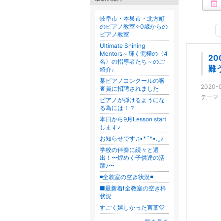
岐阜市・本巣市・北方町
のピアノ教室✧0歳からの
ピアノ教室
Ultimate Shining
Mentors～輝く究極の〈4
2
名〉の指導者たち～のご
難
紹介♩
某ピアノコンクールの審
2020-0
査員に招聘されました
テーマ
ピアノが弾けるようにな
る為には！？
本日から9月Lesson start
します♪
お知らせです♫•*¨*•.¸¸♪
学校の伴奏に続々と選
出！〜煌めく子供達の活
躍♪〜
◾️全教室の空き状況◾️
■最新着❗️全教室の空き枠
状況
すごく嬉しかった言葉♡