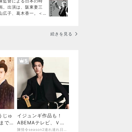
保監督による日本の時
画。出演は、阪東妻三
山広子、葛木香一。＜
じ＞備前岡山老藩士渡
は、河合又五郎が渡辺
懸想
続きを見る
5
うじゅ
イジュンギ作品も！
回まで観
ABEMAテレビ、Ｖの
ファランが十位以内
陳情令season2連れ連れ日記 シャオジャン