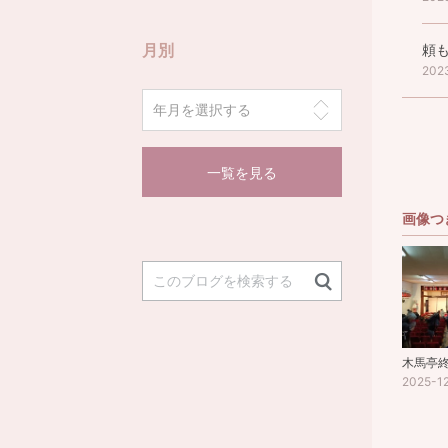
月別
頼
202
一覧を見る
画像つ
木馬亭
2025-1