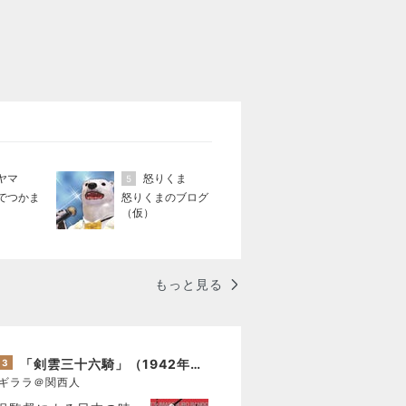
ヤマ
怒りくま
5
でつかま
怒りくまのブログ
（仮）
もっと見る
「剣雲三十六騎」（1942年作品）感想
3
ギララ＠関西人