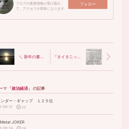
ブログの更新情報が受け取れ
フォロー
て、アクセスが簡単になります
＼ 新年の書き初め ／
『タイタニック』を超えろ
ーマ 「
政治経済
」 の記事
ェンダー・ギャップ １２５位
3-06-21
23
l Metal JOKER
3-06-14
28