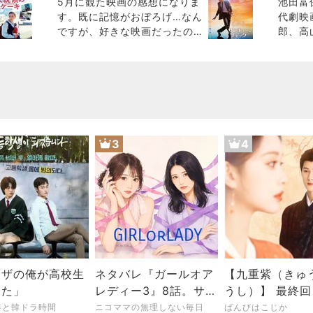
5月に観た映画の感想になりま
池田富
す。既に記憶がおぼろげ…なん
代劇映
ですが、好きな映画だったの
郎、高
で思い出して書いてみま
あらす
す。 早く配信、もしくは
辺靱負
DVD発売し
源太夫
3
4
クザの俺が高校生
ネタバレ『ガールオア
【九重紫（きゅ
った」
レディー3』8話。サヨ
うし）】 最終
ナラオダミユ。レイに
た 〜閉塞感が開放され
琲と韓ドラ時間
ニコママの無理しない毎日
ばんびはこじか