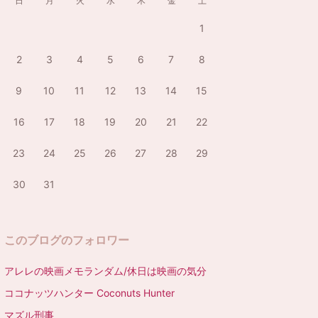
日
月
火
水
木
金
土
1
2
3
4
5
6
7
8
9
10
11
12
13
14
15
16
17
18
19
20
21
22
23
24
25
26
27
28
29
30
31
このブログのフォロワー
アレレの映画メモランダム/休日は映画の気分
ココナッツハンター Coconuts Hunter
マズル刑事