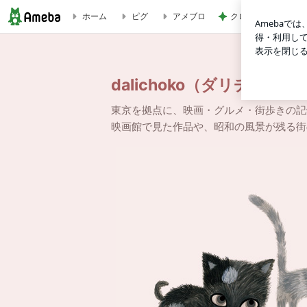
クロ 娘がゲットし
ホーム
ピグ
アメブロ
メディアの失敗 | dalichoko（ダリチョコ）
dalichoko（ダリチョコ）
東京を拠点に、映画・グルメ・街歩きの記
映画館で見た作品や、昭和の風景が残る街