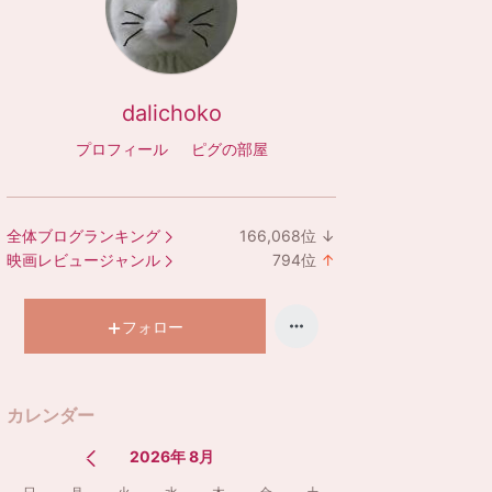
dalichoko
プロフィール
ピグの部屋
全体ブログランキング
166,068
位
↓
ラ
映画レビュージャンル
794
位
↑
ン
ラ
キ
ン
ン
キ
フォロー
グ
ン
下
グ
降
上
カレンダー
昇
2026年 8月