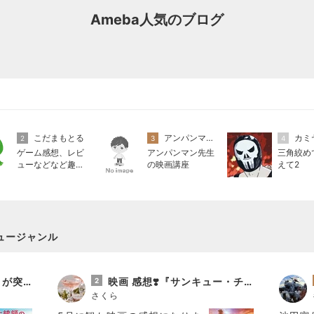
Ameba人気のブログ
こだまもとる
アンパンマン先生の映画講座
カミ
2
3
4
ゲーム感想、レビ
アンパンマン先生
三角絞め
ューなどなど趣味
の映画講座
えて2
に関するまとめ
ュージャンル
映画『大統領のケーキ』が突きつける「日常の狂気」と涙のラスト
映画 感想❣️『サンキュー・チャック』
2
さくら