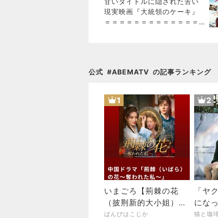
甘いタイトルに隠された苦い
現実映画『大統領のケーキ』
＝＝＝＝＝＝＝＝＝＝＝＝＝
＝＝＝＝＝＝＝＝この作品が
突きつける「日常の狂気」と
涙のラスト
公式
#
ABEMATV
の記事ランキング
1
2
いまごろ【荊棘の花
「ヤ
（披荆新的大小姐）】
にな
視聴開始 〜ジャミって
ばんびはこじか
猫と珈