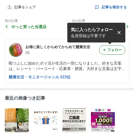
記事を報告する
記事をシェア
前の記事
次の記事
やっと実った当選品
本の懸賞あれこれ 締切間
気に入ったらフォロー
近！ディズニーあり！！
会員登録は不要です
お得に楽しくからめてからめて懸賞生活
フォロー
88
暇つぶしに始めたポイ活が生活の一部になりました。好きな言葉
は、レシート・バーコード・応募券・懸賞。大好きな言葉は文字は
当選です！
懸賞生活・モニタージャンル 615位
最近の画像つき記事