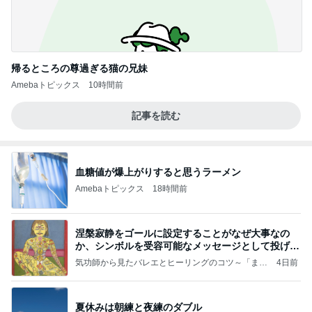
帰るところの尊過ぎる猫の兄妹
Amebaトピックス
10時間前
記事を読む
血糖値が爆上がりすると思うラーメン
Amebaトピックス
18時間前
涅槃寂静をゴールに設定することがなぜ大事なの
か、シンボルを受容可能なメッセージとして投げる
ことが
気功師から見たバレエとヒーリングのコツ～「まと
4日前
いのば」ブログ
夏休みは朝練と夜練のダブル