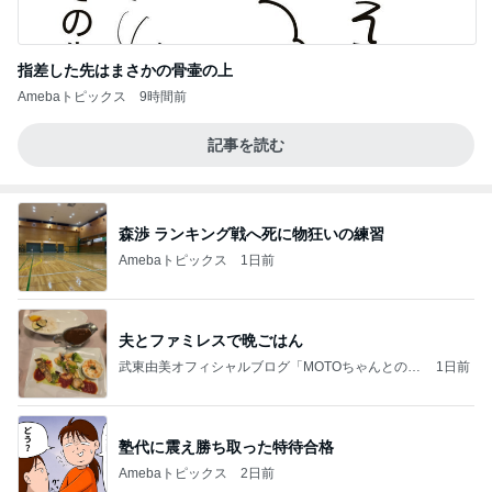
指差した先はまさかの骨壷の上
Amebaトピックス
9時間前
記事を読む
森渉 ランキング戦へ死に物狂いの練習
Amebaトピックス
1日前
夫とファミレスで晩ごはん
武東由美オフィシャルブログ「MOTOちゃんとのは
1日前
っぴぃな毎日」Powered by Ameba
塾代に震え勝ち取った特待合格
Amebaトピックス
2日前