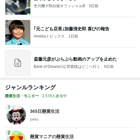
市川團十郎白猿オフィシャルB
3日前
｢元こども店長｣加藤清史郎 喜びの報告
Amebaトピックス
1日前
斎藤元彦がぶらぶら動画のアップを止めた
Bank of Dreamの公営競技はどこへ行く
9日前
ジャンルランキング
懸賞生活・モニター
2,578人参加中
1
365日懸賞生活
peko
2
懸賞マニアの懸賞生活