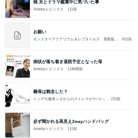
桃 夫とドラマ鑑賞中に気づいた事
Amebaトピックス
1日前
お願い
モンスターアクアリウム＆レプタイルズ 買取販売
8日前
情報
病状が落ち着き退院予定となった母
Amebaトピックス
11時間前
義母は観念した？
トンデモ義母ンヌからのストレスがヤバい。
2日前
必ず聞かれる高見え2wayハンドバッグ
Amebaトピックス
1日前