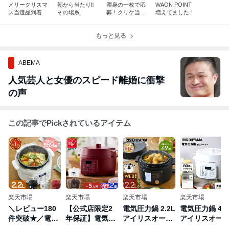
メリークリスマ
朝から当たり‼️
渾身の一枚で応
WAON POINT
ス当選品到着
その場系
募！クリケ当選
増えてました！
＆欲しい商品に
応募完了
もっと見る
ABEMA
人気芸人と女優のスピード離婚に衝撃
の声
この記事でPickされているアイテム
楽天市場
楽天市場
楽天市場
楽天市場
＼レビュー180
【公式店限定2
電気圧力鍋 2.2L
電気圧力鍋 4L
件突破★／電気
年保証】電気圧
アイリスオーヤ
アイリスオー
圧力鍋 2.2L ア
力鍋 アイリスオ
マ 圧力鍋 2L お
マ圧力鍋 電気