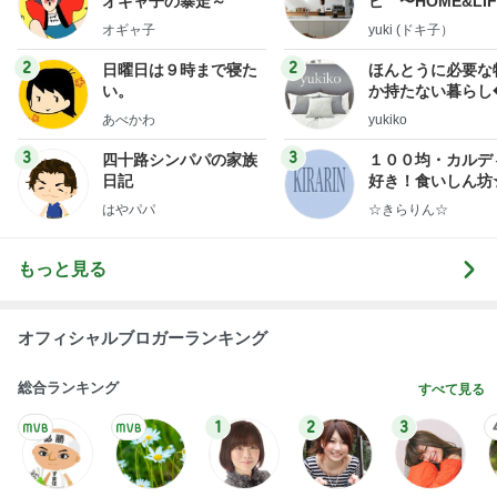
オギャ子の暴走～
ピ 〜HOME&LI
オギャ子
yuki (ドキ子）
2
2
日曜日は９時まで寝た
ほんとうに必要な
い。
か持たない暮らし
ep Life Simple
あべかわ
yukiko
ンテリアのきろく
3
3
四十路シンパパの家族
１００均・カルデ
日記
好き！食いしん坊
らりん☆のブログ
はやパパ
☆きらりん☆
もっと見る
オフィシャルブロガーランキング
総合ランキング
すべて見る
1
2
3