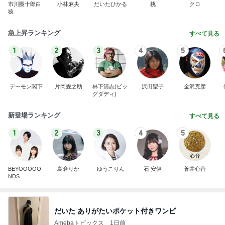
市川團十郎白
小林麻央
だいたひかる
桃
クロ
猿
急上昇ランキング
すべて見る
1
2
3
4
5
デーモン閣下
片岡愛之助
林下清志(ビッ
沢田聖子
金沢克彦
グダディ)
新登場ランキング
すべて見る
1
2
3
4
5
BEYOOOOO
島倉りか
ゆうこりん
石 安伊
蒼井心音
NDS
だいた ありがたいポケット付きワンピ
Amebaトピックス
1日前