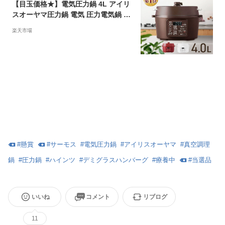
【目玉価格★】電気圧力鍋 4L アイリ
スオーヤマ圧力鍋 電気 圧力電気鍋 圧
力なべ 低温調理 無水調理 予約調理 時
楽天市場
短 簡単操作 保温 大容量 時短 グリル
鍋 鍋 ナベ 一人暮らし 家族 ギフト プ
レゼント 贈り物 敬老の日 敬老の日 送
料無料 PC-MA4-W/R/T [2209LP]
#
懸賞
#
サーモス
#
電気圧力鍋
#
アイリスオーヤマ
#
真空調理
鍋
#
圧力鍋
#
ハインツ
#
デミグラスハンバーグ
#
療養中
#
当選品
いいね
コメント
リブログ
11