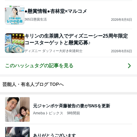
●懸賞情報●杏林堂×マルコメ
365日懸賞生活
2026年8月6日
キリンの生茶購入でディズニーシー25周年限定
コースターゲットと懸賞応募♪
ディズニー ダッフィー大好き剣道剣士
2026年8月6日
このハッシュタグの記事を見る
芸能人・有名人ブログ TOPへ
元ジャンポケ斉藤被告の妻がSNSを更新
Amebaトピックス
9時間前
ありがとうございます