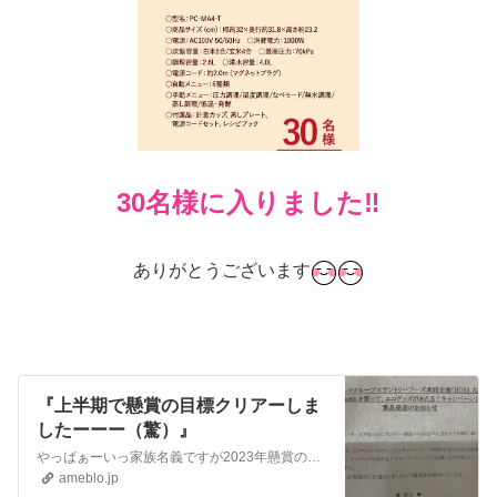
30名様に入りました‼️
ありがとうございます
『上半期で懸賞の目標クリアーしま
したーーー（驚）』
やっばぁーいっ家族名義ですが2023年懸賞の目標クリアしました🎉年初は電気圧力鍋狙いでしたが『2023年 初荷が届きました１月１』朝も早くからピンポーン👆何か…
ameblo.jp