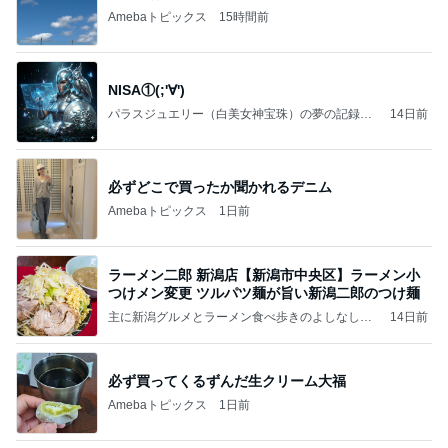
Amebaトピックス
15時間前
NISA①(;'∀')
パラスジュエリー（白美女神宝珠）の夢の記録
14日前
（続編）
必ずどこで買ったか聞かれるデニム
Amebaトピックス
1日前
ラーメン二郎 新潟店【新潟市中央区】ラーメン小
つけメン変更 ツルパツ麺が旨い新潟二郎のつけ麺
主に新潟グルメとラーメン食べ歩きのよしなしご
14日前
と
必ず買ってくるずんだ生クリーム大福
Amebaトピックス
1日前