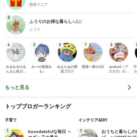
懸賞マニア
3
ふうりのお得な暮らし○△□
ふうり
4
5
6
7
8
みるみるのる
みーの懸賞め
めえたぬの懸
懸賞一家の1日
azukur0（ア
子
んるんBLOG
も♪
賞ブログ
ズクロ）の懸
★
賞ブログ
(⁠｡⁠･⁠ω⁠･⁠｡⁠)⁠ﾉ⁠♡
もっと見る
トップブロガーランキング
子育て
インテリア&DIY
1
1
kosodatefulな毎日 ～
おうちと暮らしの