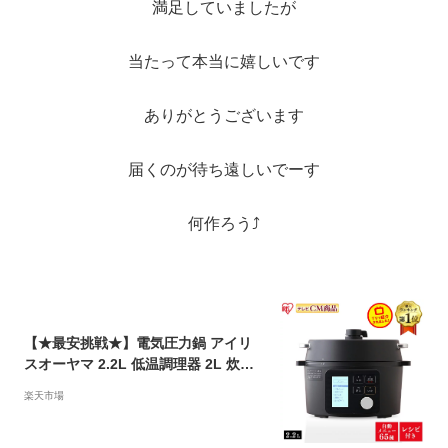
満足していましたが
当たって本当に嬉しいです
ありがとうございます
届くのが待ち遠しいでーす
何作ろう⤴︎
【★最安挑戦★】電気圧力鍋 アイリ
スオーヤマ 2.2L 低温調理器 2L 炊飯
器 3合 圧力鍋 電気 ブラック KPC-MA
楽天市場
2-B 低温調理 手軽 簡単 使いやすい 料
理 おいしい 調理家電 キッチン家電 ナ