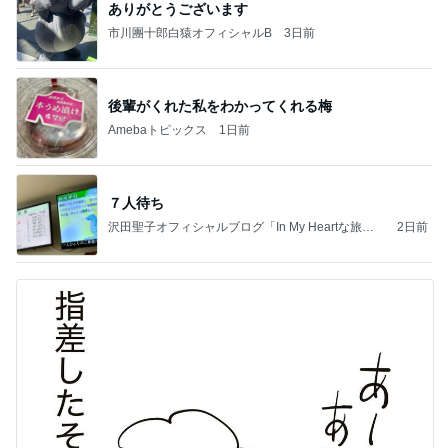
ありがとうございます
市川團十郎白猿オフィシャルB
3日前
後輩がくれた私をわかってくれる梅
Amebaトピックス
1日前
７人待ち
沢田聖子オフィシャルブログ「In My Heartな旅日
2日前
記」by Ameba