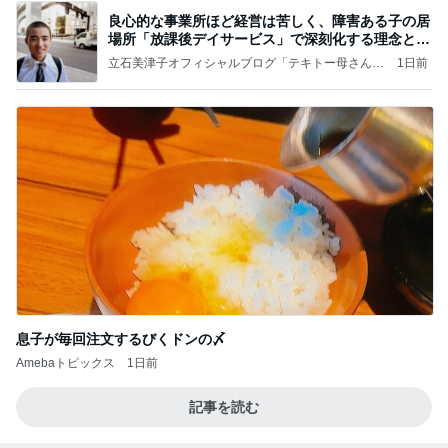
良心的な事業所ほど経営は苦しく、障害ある子の居
場所「放課後デイサービス」で深刻化する理念と現
実の
立石美津子オフィシャルブログ「テキトー母さんの
1日前
すすめ」Powered by Ameba
息子が毎回注文するびくドンの〆
Amebaトピックス
1日前
記事を読む