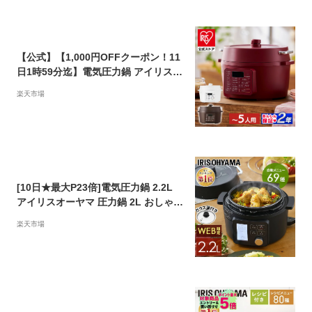
ベ なべ 黒
【公式】【1,000円OFFクーポン！11
日1時59分迄】電気圧力鍋 アイリスオ
ーヤマ 4L 圧力鍋 自動メニュー レシ
楽天市場
ピブック付き 大容量 保温 時短 タイマ
ー おしゃれ 一人暮らし 簡単 低温調理
蒸し料理 煮込み プレゼント ギフト グ
リル鍋 電気鍋 ホワイト PC-MA4-W
[10日★最大P23倍]電気圧力鍋 2.2L
アイリスオーヤマ 圧力鍋 2L おしゃれ
ガラス蓋 炊飯器 無水調理 低温調理 時
楽天市場
短 簡単 安全 保温 電気鍋 グリルなべ
レシピブック付き 一人暮らし 鍋 ナベ
プレゼント ギフト 敬老の日 ブラック
PMPC-MA2[2212SS] [2307SS]