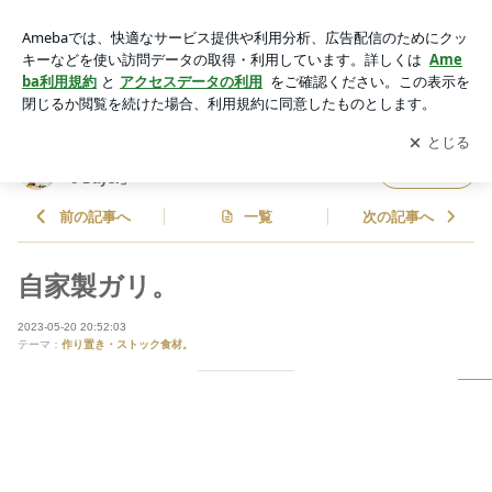
自家製ガリ。 | 栁川かおりオフィシャルブログ「Happy Smile
Days.」Powered by Ameba
アプリをダウンロードして
ブログの更新通知
を受け取りまし
開く
ょう。
栁川かおりオフィシャルブログ「Happy Smil
フォロー
e Days.」
前の記事へ
一覧
次の記事へ
自家製ガリ。
2023-05-20 20:52:03
テーマ：
作り置き・ストック食材。