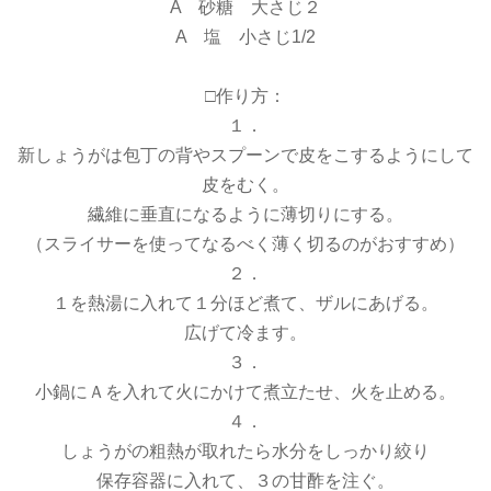
A 砂糖 大さじ２
A 塩 小さじ1/2
□作り方：
１．
新しょうがは包丁の背やスプーンで皮をこするようにして
皮をむく。
繊維に垂直になるように薄切りにする。
（スライサーを使ってなるべく薄く切るのがおすすめ）
２．
１を熱湯に入れて１分ほど煮て、ザルにあげる。
広げて冷ます。
３．
小鍋にＡを入れて火にかけて煮立たせ、火を止める。
４．
しょうがの粗熱が取れたら水分をしっかり絞り
保存容器に入れて、３の甘酢を注ぐ。