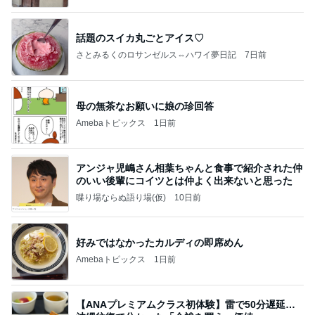
話題のスイカ丸ごとアイス♡
さとみるくのロサンゼルス⇔ハワイ夢日記
7日前
母の無茶なお願いに娘の珍回答
Amebaトピックス
1日前
アンジャ児嶋さん相葉ちゃんと食事で紹介された仲
のいい後輩にコイツとは仲よく出来ないと思った
喋り場ならぬ語り場(仮)
10日前
好みではなかったカルディの即席めん
Amebaトピックス
1日前
【ANAプレミアムクラス初体験】雷で50分遅延…