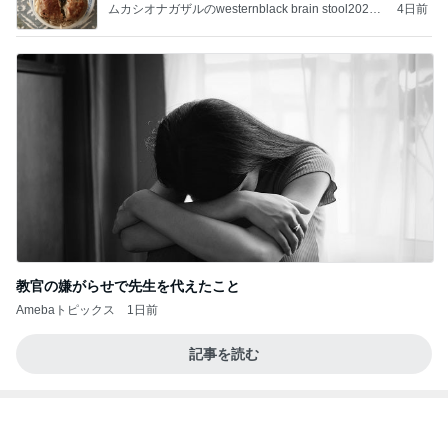
補
ムカシオナガザルのwesternblack brain stool2024
4日前
年（令和6）11月25日以来減酒断煙再開ムカシオナ
ガザル
教官の嫌がらせで先生を代えたこと
Amebaトピックス
1日前
記事を読む