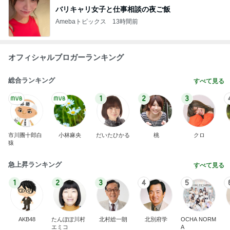
バリキャリ女子と仕事相談の夜ご飯
Amebaトピックス
13時間前
オフィシャルブロガーランキング
総合ランキング
すべて見る
1
2
3
市川團十郎白
小林麻央
だいたひかる
桃
クロ
猿
急上昇ランキング
すべて見る
1
2
3
4
5
AKB48
たんぽぽ川村
北村総一朗
北別府学
OCHA NORM
エミコ
A