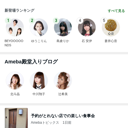
新登場ランキング
すべて見る
1
2
3
4
5
BEYOOOOO
ゆうこりん
島倉りか
石 安伊
蒼井心音
NDS
Ameba殿堂入りブログ
北斗晶
中川翔子
辻希美
予約がとれない店での楽しい食事会
Amebaトピックス
1日前