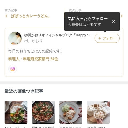
前の記事
次の記事
ぱぱっとカレーうどん。
おべんとう。5月。
気に入ったらフォロー
会員登録は不要です
栁川かおりオフィシャルブログ「Happy Smile Days.」Powered by Ameba
フォロー
栁川かおり
毎日のおうちごはんの記録です。
料理人・料理研究家部門 34位
最近の画像つき記事
おべんとう。7
豚肉とイカのプ
こどもサイズの
梅生姜ごはん。