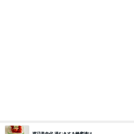
渡辺美奈代 湯むきする蜂蜜漬け