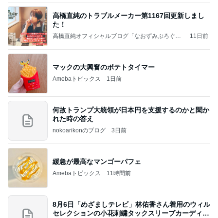
高橋直純のトラブルメーカー第1167回更新しまし
た！
高橋直純オフィシャルブログ「なおずみぶろぐ」
11日前
Powered by Ameba
マックの大興奮のポテトタイマー
Amebaトピックス
1日前
何故トランプ大統領が日本円を支援するのかと聞か
れた時の答え
nokoarikonのブログ
3日前
緩急が最高なマンゴーパフェ
Amebaトピックス
11時間前
8月6日「めざましテレビ」林佑香さん着用のウィル
セレクションの小花刺繍タックスリーブカーディガ