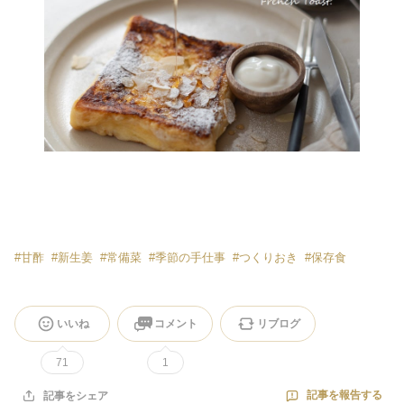
#
甘酢
#
新生姜
#
常備菜
#
季節の手仕事
#
つくりおき
#
保存食
いいね
コメント
リブログ
71
1
記事を報告する
記事をシェア