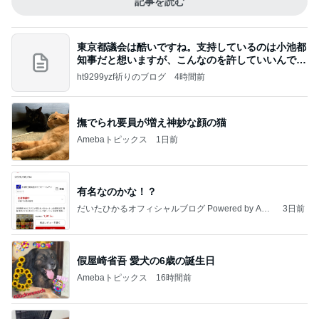
記事を読む
東京都議会は酷いですね。支持しているのは小池都
知事だと想いますが、こんなのを許していいんです
か？
ht9299yzf祈りのブログ
4時間前
撫でられ要員が増え神妙な顔の猫
Amebaトピックス
1日前
有名なのかな！？
だいたひかるオフィシャルブログ Powered by Ame
3日前
ba
假屋崎省吾 愛犬の6歳の誕生日
Amebaトピックス
16時間前