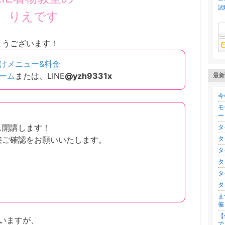
試
りえです
とうございます！
けメニュー&料金
ーム
または、LINE
@yzh9331x
最新
今
モ
ー
タ
ス開講します！
タ
接ご確認をお願いいたします。
タ
タ
タ
タ
ま
催
【
ゃいますが、
で