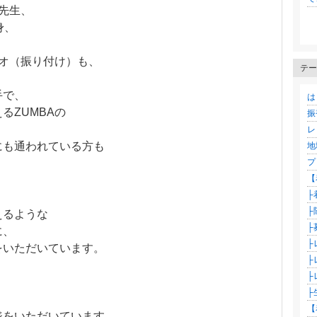
の先生、
身、
、
リオ（振り付け）も、
テー
手で、
は
るZUMBAの
振袖
。
レ
にも通われている方も
地
プ
【
├
├
えるような
├
に、
├
をいただいています。
├
├
├
、
【
ジをいただいています。