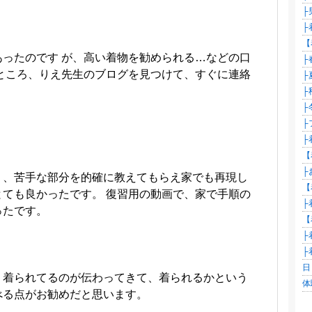
├
├
【
ったのです が、高い着物を勧められる…などの口
├
ところ、りえ先生のブログを見つけて、すぐに連絡
├
├
├
├
├
【
├
く、苦手な部分を的確に教えてもらえ家でも再現し
【
ても良かったです。 復習用の動画で、家で手順の
├
ったです。
【
├
├
日
く着られてるのが伝わってきて、着られるかという
体
べる点がお勧めだと思います。