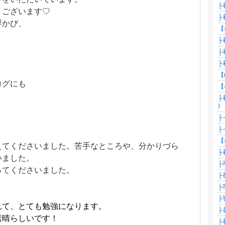
├
うございます♡
├
浮かび、
【
、
├
├
├
【
ログにも
【
├
)
├
├
【
えてくださいました。苦手なところや、分かりづら
├
いました。
├
ってくださいました。
├
├
├
れて、とても勉強になります。
├
素晴らしいです！
├