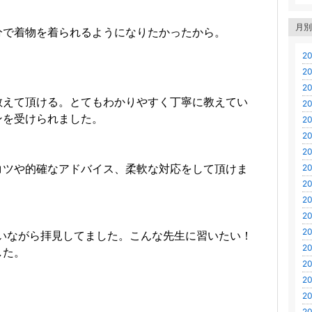
月別
分で着物を着られるようになりたかったから。
20
20
20
教えて頂ける。とてもわかりやすく丁寧に教えてい
20
ンを受けられました。
20
20
20
20
コツや的確なアドバイス、柔軟な対応をして頂けま
20
20
20
20
なと思いながら拝見してました。こんな先生に習いたい！
20
した。
20
20
20
20