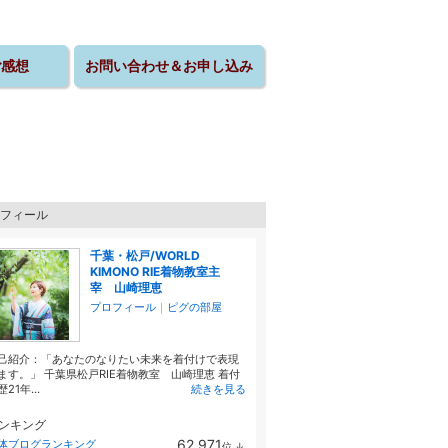
ご感想
お問い合わせ＆お申し込み
フィール
千葉・松戸/WORLD
KIMONO RIE着物教室主
宰 山崎理恵
プロフィール
｜
ピグの部屋
己紹介：「あなたのなりたい未来を着付けで表現
ます。」 千葉県松戸RIE着物教室 山崎理恵 着付
21年...
続きを見る
ンキング
62,971
体ブログランキング
位
↓