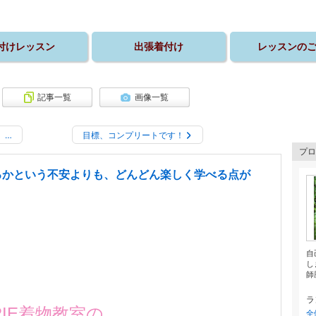
付けレッスン
出張着付け
レッスンの
記事一覧
画像一覧
】…
目標、コンプリートです！
プロ
るかという不安よりも、どんどん楽しく学べる点が
自
し
師歴
ラ
RIE着物教室の
全