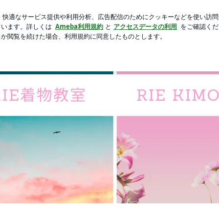
雅な気分の珈琲
芸能人ブログ
人気ブログ
新規登録
しく学べる点がお勧めだと思います。 | 千葉県松戸市RIE
日々のブログ（お役立ち情報や、着物の日常）
menu&price
GALL