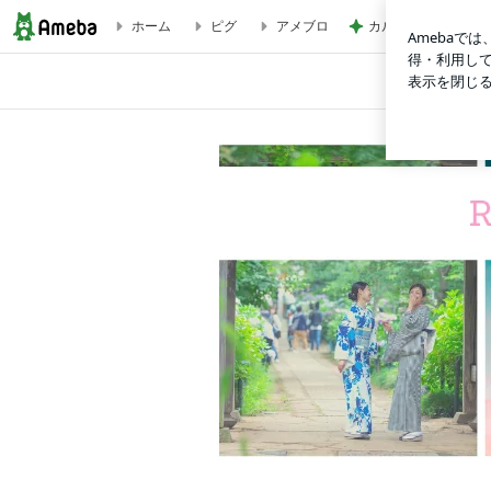
ホーム
ピグ
アメブロ
カルディで買った優
【レッスンのご感想】着られるかという不安よりも、どんどん楽
HOME
も、カジュアルも、洗練された着物美人へ