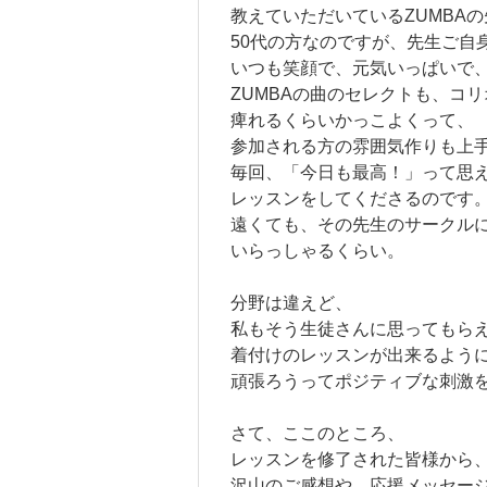
教えていただいているZUMBA
50代の方なのですが、先生ご自
いつも笑顔で、元気いっぱいで
ZUMBAの曲のセレクトも、コ
痺れるくらいかっこよくって、
参加される方の雰囲気作りも上
毎回、「今日も最高！」って思え
レッスンをしてくださるのです
遠くても、その先生のサークル
いらっしゃるくらい。
分野は違えど、
私もそう生徒さんに思ってもら
着付けのレッスンが出来るよう
頑張ろうってポジティブな刺激
さて、ここのところ、
レッスンを修了された皆様から
沢山のご感想や、応援メッセー