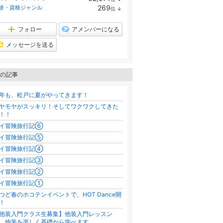
ラ
269
験・資格ジャンル
位
↓
ン
ラ
キ
ン
ン
キ
フォロー
アメンバーになる
グ
ン
下
グ
メッセージを送る
降
下
降
の記事
年も、松戸に夏がやってきます！
ヤモヤがスッキリ！そしてワクワクしてきた
！！
イ冒険旅行記⑥
イ冒険旅行記⑤
イ冒険旅行記④
イ冒険旅行記③
イ冒険旅行記②
イ冒険旅行記①
つど春のホコテンイベントで、HOT Dance開
！
他装入門クラス生募集】他装入門レッスン
、他装を楽しく基礎から学べます。