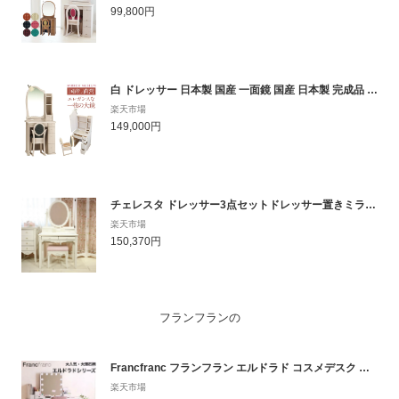
99,800円
白 ドレッサー 日本製 国産 一面鏡 国産 日本製 完成品 デスク テーブル コンパクト 可愛い アンティーク 一面鏡 白 鏡 ホテル モダン【日本製】 マシェリア 送料無料
楽天市場
149,000円
チェレスタ ドレッサー3点セットドレッサー置きミラー＋82デスク＋スツール つまみ選択可 日本製 オリジナルデザイン エレガント ホワイト ドレッサー セット ローズ かわいい おしゃれ プリンセス 姫系 化粧台 国産 木製
楽天市場
150,370円
フランフランの
Francfranc フランフラン エルドラド コスメデスク デスク ドレッサー ミニデスク リモートワークデスク 収納付きデスク ワークデスク サイドチェスト サイドボード 大理石柄 韓国インテリア ホワイト コンパクト 北欧 化粧台 メイク台 可愛い かわいい おしゃれ 白 鏡台
楽天市場