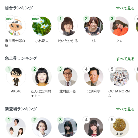
総合ランキング
すべて見る
1
2
3
市川團十郎白
小林麻央
だいたひかる
桃
クロ
猿
急上昇ランキング
すべて見る
1
2
3
4
5
AKB48
たんぽぽ川村
北村総一朗
北別府学
OCHA NORM
エミコ
A
新登場ランキング
すべて見る
1
2
3
4
5