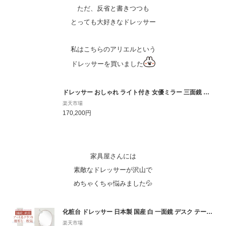
ただ、反省と書きつつも
とっても大好きなドレッサー
私はこちらのアリエルという
ドレッサーを買いました
ドレッサー おしゃれ ライト付き 女優ミラー 三面鏡 可愛い デスク 完成品 日本製 明るい LED テーブル コンパクト 照明 白 ホワイト アンティーク 姫系 かわいい 開梱設置付 女優ライト 国産 アリエル 婚礼家具 結婚 新築 マーメイド
楽天市場
170,200円
家具屋さんには
素敵なドレッサーが沢山で
めちゃくちゃ悩みました💦
化粧台 ドレッサー 日本製 国産 白 一面鏡 デスク テーブル アンティーク 大きい 国産 日本製 完成品 可愛い 鏡 ホテル 丸藤 おしゃれ 鏡台 最高品質 組み立て 設置 無料 キャスバル【日本製 送料無料】
楽天市場