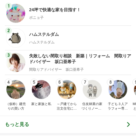
1
24坪で快適な家を目指す！
ポニョ子
2
ハムステルダム
ハムステルダム
3
失敗しない間取り相談 新築｜リフォーム 間取りア
ドバイザー 坂口亜希子
間取りアドバイザー 坂口亜希子
4
5
6
7
8
（仮称）建売
家と家族と私
～戸建てから
住友林業の家
子ども３人ア
M
りの買い方
注文住宅に住
づくりノート |
ラフォー専業
み替えました
実例と費用
主婦、東京通
～暮らしとと
勤圏に注文住
きどき子連れ
宅を建てる
もっと見る
旅と