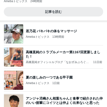
Amebaトピックス
24時間前
記事を読む
若乃花 バキバキの体をマッサージ
Amebaトピックス
13時間前
高橋直純のトラブルメーカー第1167回更新しまし
た！
高橋直純オフィシャルブログ「なおずみぶろぐ」
11日前
Powered by Ameba
夏の楽しみの一つである甲子園
Amebaトピックス
1日前
アンジャ児嶋さん相葉ちゃんと食事で紹介された仲
のいい後輩にコイツとは仲よく出来ないと思った