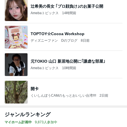
辻希美の長女 ｢プロ顔負け｣のお菓子公開
Amebaトピックス
14時間前
TOPTOY☆Cocoa Workshop
ディズニーファン Dのブログ
8日前
元TOKIO 山口 新居地公開に｢謙虚な部屋｣
Amebaトピックス
10時間前
開卡
くいしんぼうCAMのもっとおいしい台湾!!!!
2日前
ジャンルランキング
マイホーム計画中
9,873人参加中