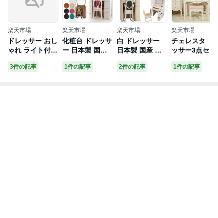
楽天市場
楽天市場
楽天市場
楽天市場
ドレッサー おし
化粧台 ドレッサ
白 ドレッサー
チェレスタ ド
ゃれ ライト付き
ー 日本製 国産
日本製 国産 一
ッサー3点セッ
女優ミラー 三面
白 一面鏡 デス
面鏡 国産 日本
トドレッサー
3件の記事
1件の記事
2件の記事
1件の記事
鏡 可愛い デス
ク テーブル ア
製 完成品 デス
きミラー＋82
ク 完成品 日本
ンティーク 大き
ク テーブル コ
スク＋スツー
製 明るい LED
い 国産 日本製
ンパクト 可愛い
つまみ選択可 
テーブル コンパ
完成品 可愛い
アンティーク 一
本製 オリジナ
クト 照明 白 ホ
鏡 ホテル 丸藤
面鏡 白 鏡 ホテ
デザイン エレ
ワイト アンティ
おしゃれ 鏡台
ル モダン【日本
ント ホワイト
ーク 姫系 かわ
最高品質 組み立
製】 マシェリア
ドレッサー セ
いい 開梱設置付
て 設置 無料 キ
送料無料
ト ローズ かわ
女優ライト 国産
ャスバル【日本
いい おしゃれ
アリエル 婚礼家
製 送料無料】
プリンセス 姫
具 結婚 新築 マ
化粧台 国産 木
ーメイド
製