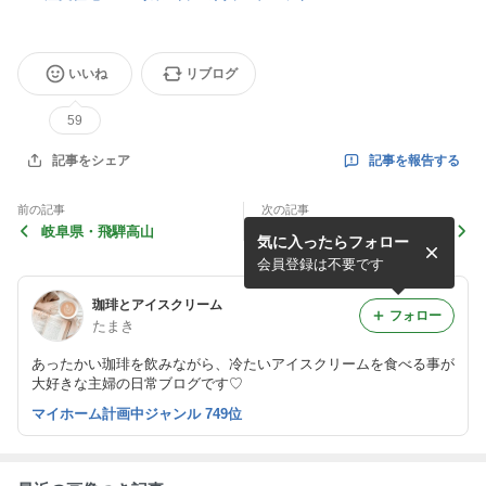
いいね
リブログ
59
記事を報告する
記事をシェア
前の記事
次の記事
岐阜県・飛騨高山
２連休なので夜更かし
気に入ったらフォロー
会員登録は不要です
珈琲とアイスクリーム
フォロー
たまき
あったかい珈琲を飲みながら、冷たいアイスクリームを食べる事が
大好きな主婦の日常ブログです♡
マイホーム計画中ジャンル 749位