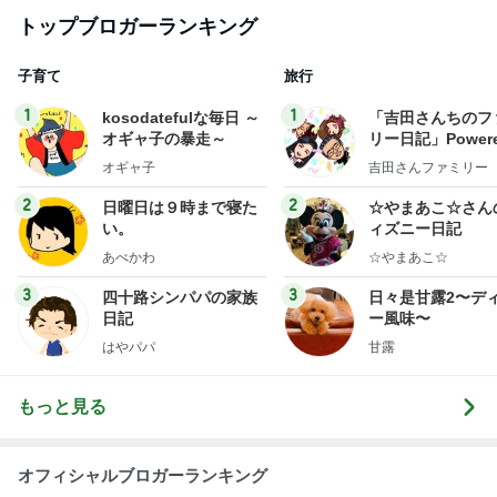
トップブロガーランキング
子育て
旅行
1
1
kosodatefulな毎日 ～
「吉田さんちのフ
オギャ子の暴走～
リー日記」Powere
y Ameba 吉田さ
オギャ子
吉田さんファミリー
ミリーオフィシャ
ログ
2
2
日曜日は９時まで寝た
☆やまあこ☆さん
い。
ィズニー日記
あべかわ
☆やまあこ☆
3
3
四十路シンパパの家族
日々是甘露2〜デ
日記
ー風味〜
はやパパ
甘露
もっと見る
オフィシャルブロガーランキング