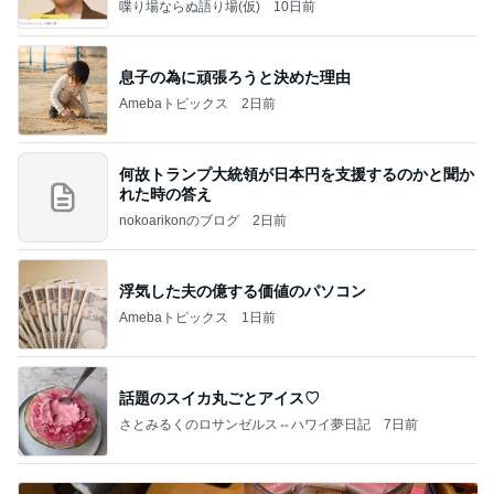
喋り場ならぬ語り場(仮)
10日前
息子の為に頑張ろうと決めた理由
Amebaトピックス
2日前
何故トランプ大統領が日本円を支援するのかと聞か
れた時の答え
nokoarikonのブログ
2日前
浮気した夫の億する価値のパソコン
Amebaトピックス
1日前
話題のスイカ丸ごとアイス♡
さとみるくのロサンゼルス⇔ハワイ夢日記
7日前