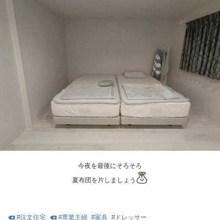
今夜を最後にそろそろ
夏布団を片しましょう
#
注文住宅
#
専業主婦
#
家具
#
ドレッサー