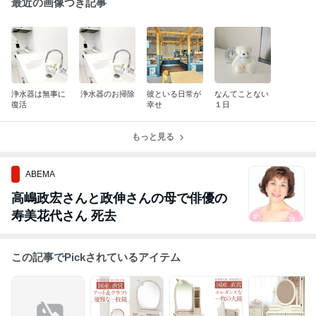
最近の画像つき記事
浄水器は無事に
浄水器のお掃除
彼といる日常が
なんてことない
復活
幸せ
１日
もっと見る
ABEMA
高嶋政宏さんと政伸さんの母で俳優の
寿美花代さん 死去
この記事でPickされているアイテム