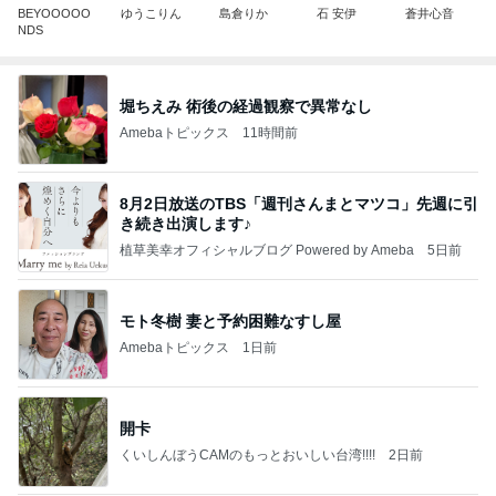
BEYOOOOO
ゆうこりん
島倉りか
石 安伊
蒼井心音
NDS
堀ちえみ 術後の経過観察で異常なし
Amebaトピックス
11時間前
8月2日放送のTBS「週刊さんまとマツコ」先週に引
き続き出演します♪
植草美幸オフィシャルブログ Powered by Ameba
5日前
モト冬樹 妻と予約困難なすし屋
Amebaトピックス
1日前
開卡
くいしんぼうCAMのもっとおいしい台湾!!!!
2日前