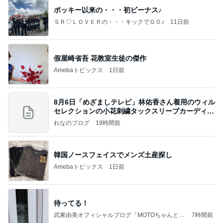
ポッキー以来の・・・初ビーナス♪
ＳＲ♡ＬＯＶＥＲの・・・キックでＧＯ♪
11日前
假屋崎省吾 花教室生徒の傑作
Amebaトピックス
1日前
8月6日「めざましテレビ」林佑香さん着用のウィル
セレクションの小花刺繍タックスリーブカーディガ
ン
れなのブログ
19時間前
韓国ノースフェイスでメンズ土産探し
Amebaトピックス
1日前
待ってる！
武東由美オフィシャルブログ「MOTOちゃんとの
7時間前
はっぴぃな毎日」Powered by Ameba