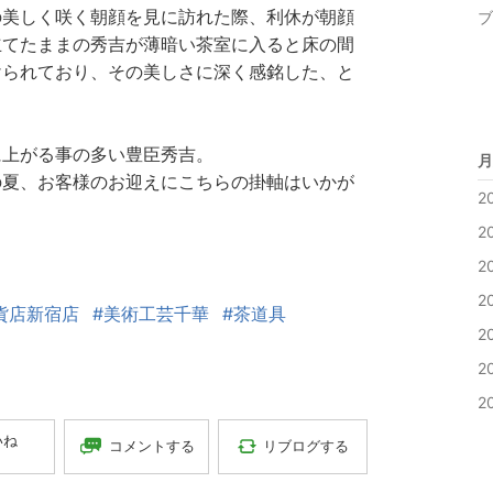
の美しく咲く朝顔を見に訪れた際、利休が朝顔
ブ
立てたままの秀吉が薄暗い茶室に入ると床の間
けられており、その美しさに深く感銘した、と
に上がる事の多い豊臣秀吉。
月
の夏、お客様のお迎えにこちらの掛軸はいかが
2
2
2
2
貨店新宿店
#美術工芸千華
#茶道具
2
2
2
いね
コメントする
リブログする