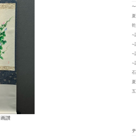
〜
夏
乾
~
~
~
~
石
夏
五
図画讃
テ