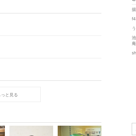
揚
f
う
池
庵
s
もっと見る