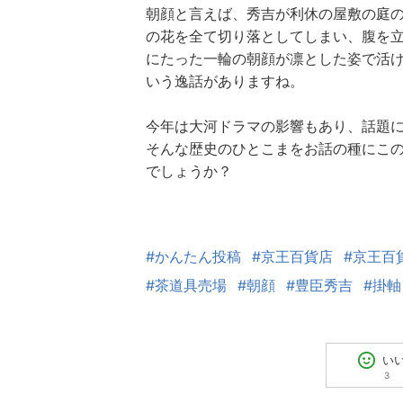
朝顔と言えば、秀吉が利休の屋敷の庭
の花を全て切り落としてしまい、腹を
にたった一輪の朝顔が凛とした姿で活
いう逸話がありますね。
今年は大河ドラマの影響もあり、話題
そんな歴史のひとこまをお話の種にこ
でしょうか？
#かんたん投稿
#京王百貨店
#京王百
#茶道具売場
#朝顔
#豊臣秀吉
#掛軸
い
3