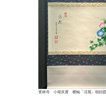
寳林寺 小堀良實 横軸「涼風」朝顔