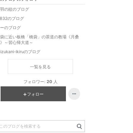
羽の紋のブログ
4832のブログ
ーのブログ
袋に近い板橋「橋袋」の茶道の教場《月桑
》～習心帰大道～
hizukani-ikiruのブログ
一覧を見る
フォロワー:
20
人
フォロー