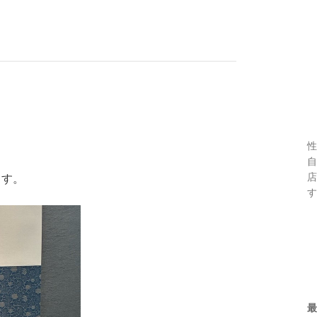
性
自
店
ます。
す
最