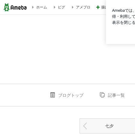
揚げないから簡単な
ホーム
ピグ
アメブロ
横軸「涼風」朝顔画讃 | アートギャラリー千華
ブログトップ
記事一覧
七夕