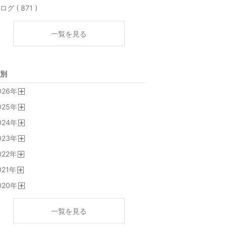
ログ ( 871 )
一覧を見る
別
026
年
開
025
年
く
開
024
年
く
開
023
年
く
開
022
年
く
開
021
年
く
開
020
年
く
開
く
一覧を見る