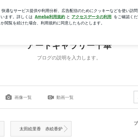
デリ風サラダ
芸能人ブログ
人気ブログ
新規登録
ロ
アートギャラリー千華
ブログの説明を入力します。
画像一覧
動画一覧
プ
太田絵里香 赤絵香炉