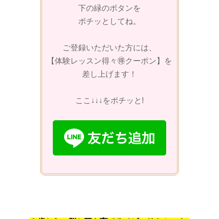
下の緑のボタンを
ポチッとしてね。
ご登録いただいた方には、
【体験レッスン得々🉐クーポン】を
差し上げます！
ここ↓↓↓をポチッと!