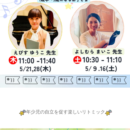
年少児の自立を促す楽しいリトミック