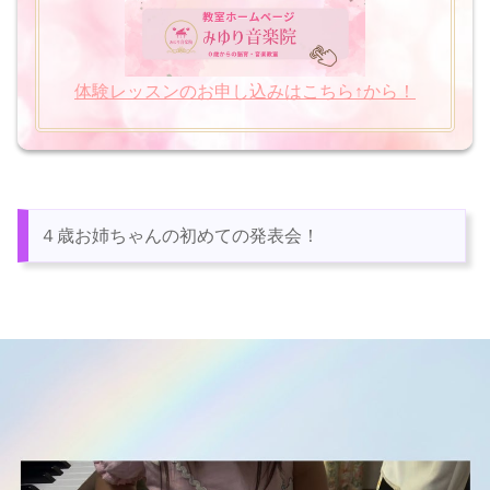
体験レッスンのお申し込みはこちら↑から！
４歳お姉ちゃんの初めての発表会！