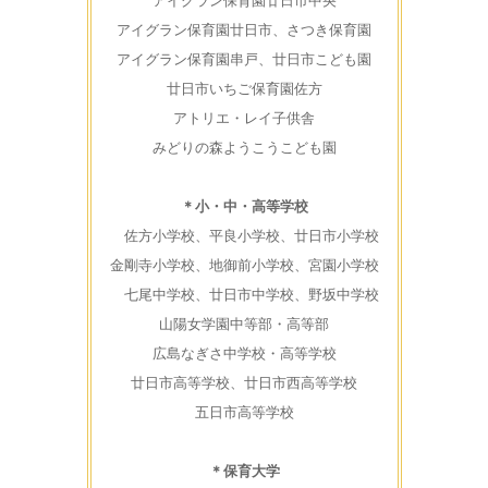
アイグラン保育園廿日市中央
アイグラン保育園廿日市、さつき保育園
アイグラン保育園串戸、廿日市こども園
廿日市いちご保育園佐方
アトリエ・レイ子供舎
みどりの森ようこうこども園
＊小・中・高等学校
佐方小学校、平良小学校、廿日市小学校
金剛寺小学校、地御前小学校、宮園小学校
七尾中学校、廿日市中学校、野坂中学校
山陽女学園中等部・高等部
広島なぎさ中学校・高等学校
廿日市高等学校、廿日市西高等学校
五日市高等学校
＊保育大学