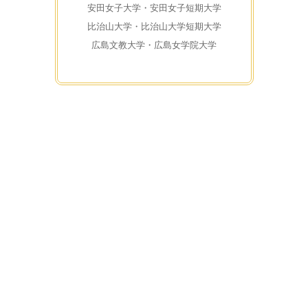
安田女子大学・安田女子短期大学
比治山大学・比治山大学短期大学
広島文教大学・広島女学院大学