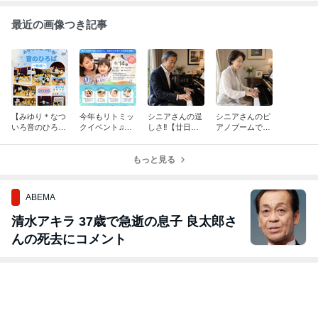
最近の画像つき記事
【みゆり＊なつ
今年もリトミッ
シニアさんの逞
シニアさんのピ
いろ音のひろ
クイベント♫開
しさ‼️【廿日市
アノブームで
ば】へのご参
催します‼️【廿
市みゆり音楽
す‼️【廿日市市
加、ありがとう
日市市みゆり音
院】
みゆり音楽院】
ございました♪
楽院】
もっと見る
【廿日市市みゆ
り音楽院】
ABEMA
清水アキラ 37歳で急逝の息子 良太郎さ
んの死去にコメント