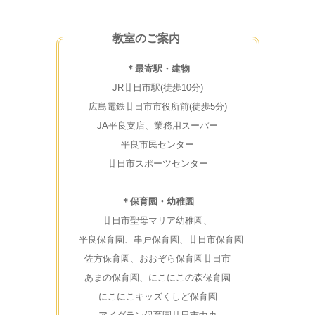
教室のご案内
＊最寄駅・建物
JR廿日市駅(徒歩10分)
広島電鉄廿日市市役所前(徒歩5分)
JA平良支店、業務用スーパー
平良市民センター
廿日市スポーツセンター
＊保育園・幼稚園
廿日市聖母マリア幼稚園、
平良保育園、串戸保育園、廿日市保育園
佐方保育園、おおぞら保育園廿日市
あまの保育園、にこにこの森保育園
にこにこキッズくしど保育園