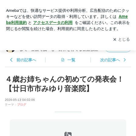
４歳お姉ちゃんの初めての発表会！【廿日市市みゆり音楽院】
| 廿日市市 みゆり音楽院ブログ ~0歳から大人まで ~音楽で
アプリをダウンロードして
ブログの更新通知
を受け取りまし
開く
脳・心・身体を育てる音楽教室
ょう。
廿日市市 みゆり音楽院ブログ ~0歳から大人
フォロー
まで ~音楽で脳・心・身体を育てる音楽教室
前の記事へ
一覧
次の記事へ
４歳お姉ちゃんの初めての発表会！
【廿日市市みゆり音楽院】
2026-05-13 04:02:06
テーマ：
ブログ