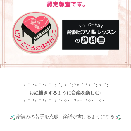
✧･ﾟ: *✧･ﾟ:*✧･ﾟ: ✧･ﾟ:
✧･ﾟ: *✧･ﾟ:*✧･ﾟ: ✧･ﾟ:
お絵描きするように音楽を楽しむ♪
✧･ﾟ: *✧･ﾟ:*✧･ﾟ: ✧･ﾟ:
✧･ﾟ: *✧･ﾟ:*✧･ﾟ: ✧･ﾟ:
譜読みの苦手を克服！楽譜が書けるようになる