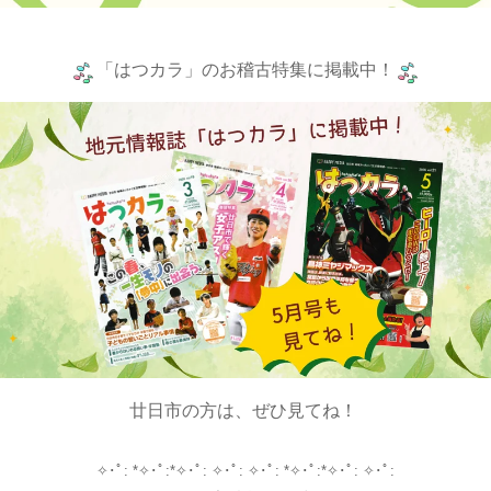
「はつカラ」のお稽古特集に掲載中！
廿日市の方は、ぜひ見てね！
✧･ﾟ: *✧･ﾟ:*✧･ﾟ: ✧･ﾟ:
✧･ﾟ: *✧･ﾟ:*✧･ﾟ: ✧･ﾟ: