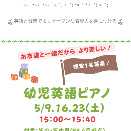
✧･ﾟ: *✧･ﾟ:*✧･ﾟ: ✧･ﾟ:
✧･ﾟ: *✧･ﾟ:*✧･ﾟ: ✧･ﾟ:
英語と音楽でよりオープンな表現力を身につける