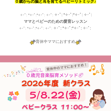
０歳からの脳と耳を育てるベビーリトミック♪
✧･ﾟ: *✧･ﾟ:*✧･ﾟ: ✧･ﾟ:
✧･ﾟ: *✧･ﾟ:*✧･ﾟ: ✧･ﾟ:
ママとベビーのための愛育レッスン
✧･ﾟ: *✧･ﾟ:*✧･ﾟ: ✧･ﾟ:
✧･ﾟ: *✧･ﾟ:*✧･ﾟ: ✧･ﾟ:
育休中ママにおすすめ