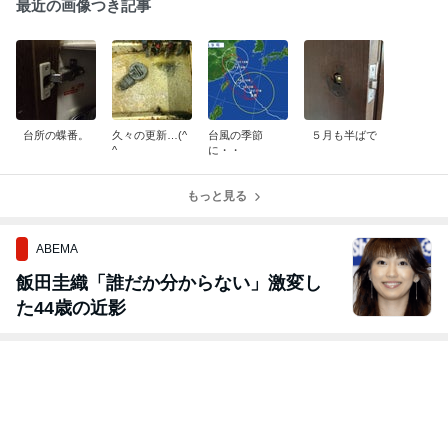
最近の画像つき記事
台所の蝶番。
久々の更新…(^
台風の季節
５月も半ばで
^ゞ
に・・
もっと見る
ABEMA
飯田圭織「誰だか分からない」激変し
た44歳の近影