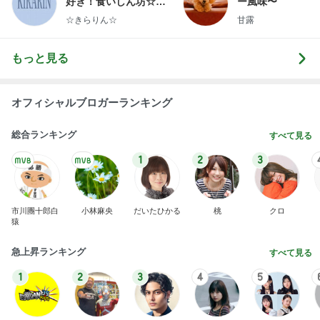
好き！食いしん坊☆き
ー風味〜
らりん☆のブログ
☆きらりん☆
甘露
もっと見る
オフィシャルブロガーランキング
総合ランキング
すべて見る
1
2
3
市川團十郎白
小林麻央
だいたひかる
桃
クロ
猿
急上昇ランキング
すべて見る
1
2
3
4
5