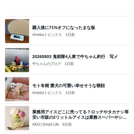
購入後に71%オフになったまな板
Amebaトピックス
1日前
20260803 鬼郁隊4人衆で中ちゃん釣行 写メ
中ちゃんのブログ
1日前
モト冬樹 愛犬の可愛い幸せそうな寝顔
Amebaトピックス
1日前
業務用アイスどこに売ってる？ロッテやタカナシ等
安い市販の2リットルアイスは業務スーパーやシャ
トレ
AKO | Smart Life
8日前