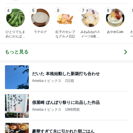
4
5
6
7
8
ひとりでもま
ラテログ
紅子のセレブ
みねみねのス
あやめCafe
めにがんばる
なグルメ日記
イーツ&食パ
ブログ
ンブログ❤️
もっと見る
だいた 本格始動した新築打ち合わせ
Amebaトピックス
2日前
假屋崎 ぼんぼり祭りに出品した作品
Amebaトピックス
18時間前
豪華すぎて夫に引かれた朝ごはん