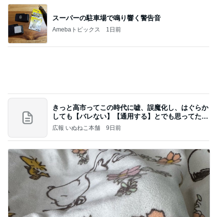
スーパーの駐車場で鳴り響く警告音
Amebaトピックス
1日前
きっと高市ってこの時代に嘘、誤魔化し、はぐらか
しても【バレない】【通用する】とでも思ってたん
だろ
広報 いぬねこ本舗
9日前