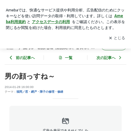
男の顔っすね～ | 【福岡ピーポー隊】住宅・建物メンテナンス
／福岡市・筑紫地域（筑紫野市、春日市、大野城市、太宰府
アプリをダウンロードして
ブログの更新通知
を受け取りまし
開く
市、那珂川町）
ょう。
【福岡ピーポー隊】住宅・建物メンテナンス
フォロー
／福岡市・筑紫地域（筑紫野市、春日市、大
野城市、太宰府市、那珂川町）
前の記事へ
一覧
次の記事へ
男の顔っすね～
2014-01-28 16:00:00
テーマ：
福岡／窓・網戸・障子の修理・修繕
広告を表示できませんでした