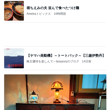
堀ちえみの夫 並んで食べたつけ麺
Amebaトピックス
16時間前
【ヤマハ発動機】～トートバック～【三越伊勢丹】
株主優待を楽しんで～tasayuryのブログ
14日前