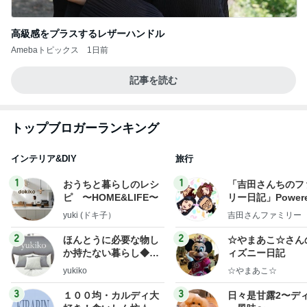
高級感をプラスするレザーハンドル
Amebaトピックス
1日前
記事を読む
トップブロガーランキング
インテリア&DIY
旅行
1
1
おうちと暮らしのレシ
「吉田さんちのフ
ピ 〜HOME&LIFE〜
リー日記」Powere
y Ameba 吉田さ
yuki (ドキ子）
吉田さんファミリー
ミリーオフィシャ
ログ
2
2
ほんとうに必要な物し
☆やまあこ☆さん
か持たない暮らし◆Ke
ィズニー日記
ep Life Simple◆〜イ
yukiko
☆やまあこ☆
ンテリアのきろく〜
3
3
１００均・カルディ大
日々是甘露2〜デ