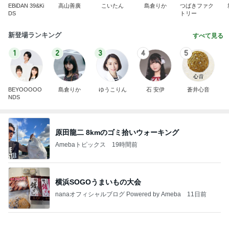
EBiDAN 39&Ki
高山善廣
こいたん
島倉りか
つばきファク
DS
トリー
新登場ランキング
すべて見る
1
2
3
4
5
BEYOOOOO
島倉りか
ゆうこりん
石 安伊
蒼井心音
NDS
原田龍二 8kmのゴミ拾いウォーキング
Amebaトピックス
19時間前
横浜SOGOうまいもの大会
nanaオフィシャルブログ Powered by Ameba
11日前