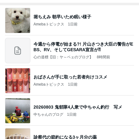
堀ちえみ 朝早いため眠い様子
Amebaトピックス
1日前
今週から停電が始まる?! 片山さつき大臣の警告がE
BS、RV、そしてGESARA宣言が⁈
心の道標【旧：ヤ～ベェのブログ】
8時間前
おばさんが手に取った若者向けコスメ
Amebaトピックス
1日前
20260803 鬼郁隊4人衆で中ちゃん釣行 写メ
中ちゃんのブログ
1日前
診察代の節約になる3ヶ月分の薬