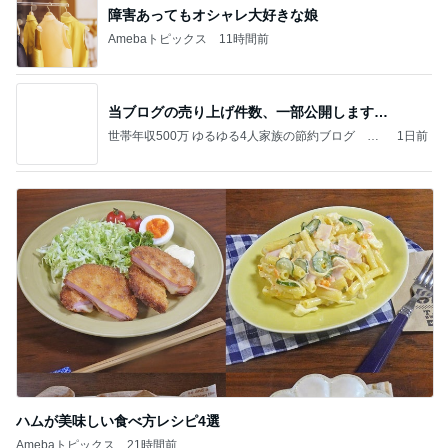
障害あってもオシャレ大好きな娘
Amebaトピックス
11時間前
当ブログの売り上げ件数、一部公開します…
世帯年収500万 ゆるゆる4人家族の節約ブログ 〜
1日前
ケチ旦那と金銭感覚マヒ嫁の日々〜
ハムが美味しい食べ方レシピ4選
Amebaトピックス
21時間前