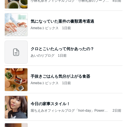
小林礼奈オフィシャルブログ「小林礼奈のブーブー
8日前
ブログ」Powered by Ameba
気になっていた案件の書類選考通過
Amebaトピックス
1日前
クロとこいたんって何かあったの？
あいのりブログ
1日前
手抜きごはんも気分が上がる食器
Amebaトピックス
1日前
今日の家事スタイル！
堀ちえみオフィシャルブログ「hori-day」Powered
2日前
by Ameba