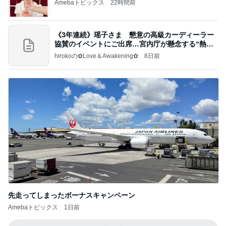
Amebaトピックス
22時間前
《3年連続》瑶子さま 懇意の高級カーディーラー
協賛のイベントにご出席…宮内庁が懸念する“熱心
すぎ
hirokoの✿Love＆Awakening✿
8日前
先走ってしまったボーナスキャンペーン
Amebaトピックス
1日前