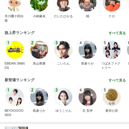
市川團十郎白
小林麻央
だいたひかる
桃
クロ
猿
急上昇ランキング
すべて見る
1
2
3
4
5
EBiDAN 39&Ki
高山善廣
こいたん
島倉りか
つばきファク
DS
トリー
新登場ランキング
すべて見る
1
2
3
4
5
BEYOOOOO
島倉りか
ゆうこりん
石 安伊
蒼井心音
NDS