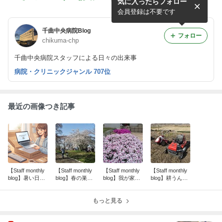
気に入ったらフォロー
日が続きます
巣立ち
会員登録は不要です
千曲中央病院Blog
フォロー
chikuma-chp
千曲中央病院スタッフによる日々の出来事
病院・クリニックジャンル 707位
最近の画像つき記事
【Staff monthly
【Staff monthly
【Staff monthly
【Staff monthly
blog】暑い日が
blog】春の巣立
blog】我が家の
blog】耕うん機
続きます
ち
芝さくら
と草刈り機の上
手な使い方で家
もっと見る
庭菜園が劇的に
ラクに