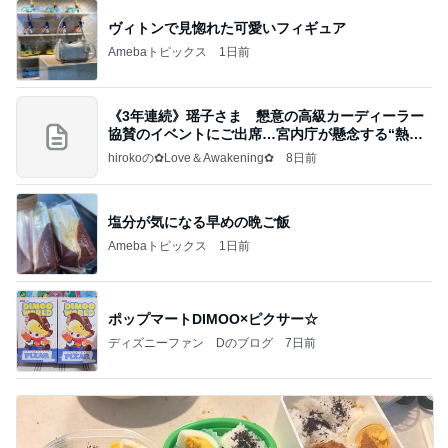
ヴィトンで見惚れた可愛いフィギュア
Amebaトピックス
1日前
《3年連続》瑶子さま 懇意の高級カーディーラー
協賛のイベントにご出席…宮内庁が懸念する“熱心
すぎ
hirokoの✿Love＆Awakening✿
8日前
塩分が気になる早めの晩ご飯
Amebaトピックス
1日前
ポップマートDIMOO×ピクサー☆
ディズニーファン Dのブログ
7日前