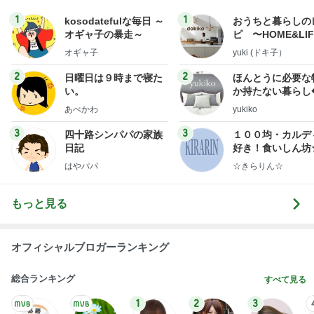
1
1
kosodatefulな毎日 ～
おうちと暮らしの
オギャ子の暴走～
ピ 〜HOME&LI
オギャ子
yuki (ドキ子）
2
2
日曜日は９時まで寝た
ほんとうに必要な
い。
か持たない暮らし
ep Life Simple
あべかわ
yukiko
ンテリアのきろく
3
3
四十路シンパパの家族
１００均・カルデ
日記
好き！食いしん坊
らりん☆のブログ
はやパパ
☆きらりん☆
もっと見る
オフィシャルブロガーランキング
総合ランキング
すべて見る
1
2
3