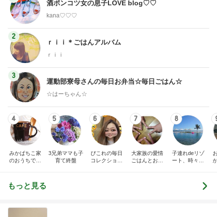
酒ポンコツ女の息子LOVE blog♡♡
kana♡♡♡
2
ｒｉｉ＊ごはんアルバム
ｒｉｉ
3
運動部寮母さんの毎日お弁当☆毎日ごはん☆
☆はーちゃん☆
4
5
6
7
8
みかぱちこ家
3兄弟ママも子
ぴこれの毎日
大家族の愛情
子連れdeリゾ
のおうちでご
育て終盤
コレクション
ごはんとお弁
ート、時々キ
はん
♬.*ﾟ
当❤︎
ャラ弁
5
ブ
もっと見る