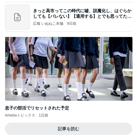
きっと高市ってこの時代に嘘、誤魔化し、はぐらか
しても【バレない】【通用する】とでも思ってたん
だろ
広報 いぬねこ本舗
9日前
息子の部活でリセットされた予定
Amebaトピックス
1日前
記事を読む