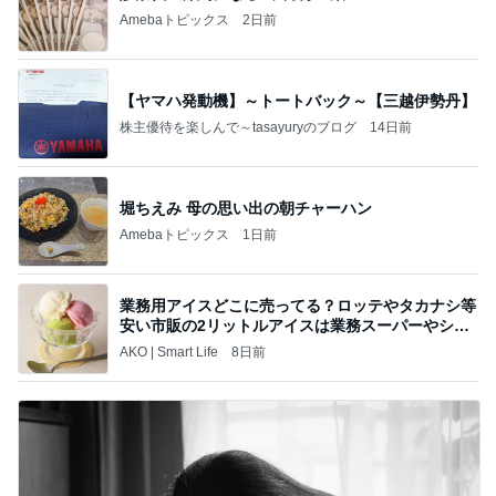
Amebaトピックス
2日前
【ヤマハ発動機】～トートバック～【三越伊勢丹】
株主優待を楽しんで～tasayuryのブログ
14日前
堀ちえみ 母の思い出の朝チャーハン
Amebaトピックス
1日前
業務用アイスどこに売ってる？ロッテやタカナシ等
安い市販の2リットルアイスは業務スーパーやシャ
トレ
AKO | Smart Life
8日前