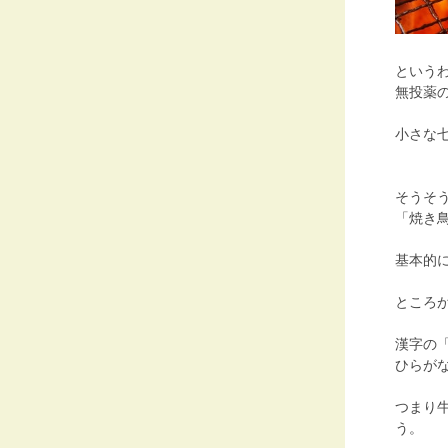
という
無投薬
小さな
そうそ
「焼き
基本的
ところ
漢字の
ひらが
つまり
う。