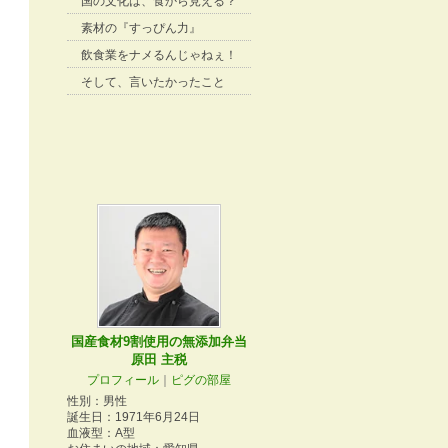
国の文化は、食から見える？
素材の『すっぴん力』
飲食業をナメるんじゃねぇ！
そして、言いたかったこと
国産食材9割使用の無添加弁当
原田 主税
プロフィール
｜
ピグの部屋
性別：
男性
誕生日：
1971年6月24日
血液型：
A型