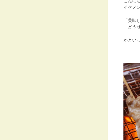
こんに
イケメ
「美味
「どう
かとい