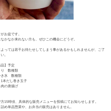
すがお盆です。
はなかなか来れない方も、ぜひこの機会にどうぞ。
によっては若干お待たせしてしまう事があるかもしれませんが、ご了
さい。
商品】予定
とり 数種類
かき氷 数種類
と1本だし巻き玉子
も肉の唐揚げ
夕方15時頃、具体的な販売メニューを投稿にてお知らせします。
ク詰め単品惣菜や、お弁当の販売はありません。