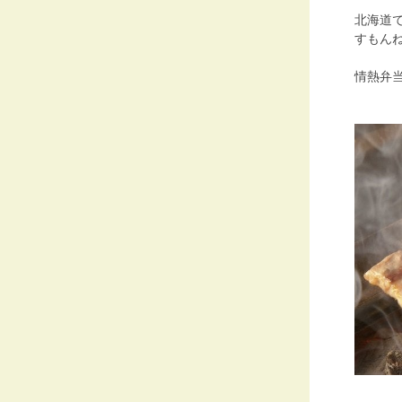
北海道
すもん
情熱弁