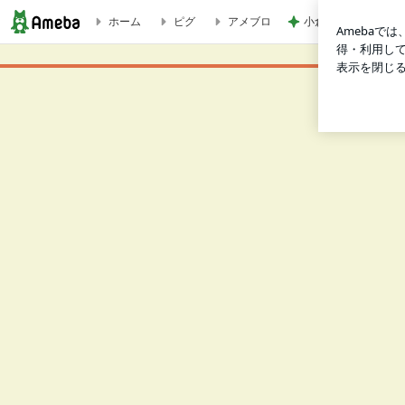
ホーム
ピグ
アメブロ
小倉優子 息子2人と
炭火やきとり 薬品不使用飼育 恵那どり | 名古屋の宅配仕出し弁当屋～現代の食