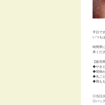
平日で
いつも
時間帯
承くだ
【販売
◆やき
◆情熱
◆丸ご
◆鶏も
◎当日
◎パッ