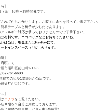
日時】
日（金）16時～19時開催です。
店されてからお作りします。お時間に余裕を持ってご来店下さい。
に簡易テーブルと椅子が少しだけあります。
のアレルギー対応は承っておりませんのでご了承下さい。
袋は有料です。エコバッグなどお持ちくださいね。
いは当日。現金またはPayPayにて。
イートインスペース（4席）あります。
場所】
当店頭にて
市昭和区前山町1-17-8
2-764-6690
階建てのビル1階部分が当店です。
緑提灯が目印です。
セス】
は
コチラ
をご覧ください。
駐車場を１台分ご用意しております。
弁当左隣の駐車場、ど真ん中3番位置）