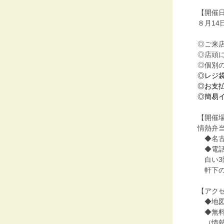
【開催
８月14
◎ご来
◎店頭
◎個別
◎レジ
◎お支払
◎簡易
【開催
情熱弁
◆名古屋
◆電話05
白い3
軒下の
【アク
◆地図
◆無料
（情熱