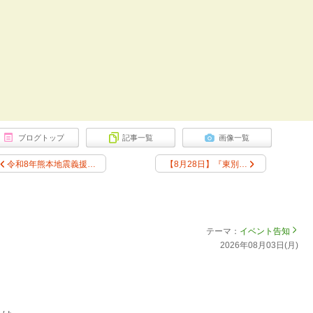
ブログトップ
記事一覧
画像一覧
令和8年熊本地震義援…
【8月28日】『東別…
14日】「炭火やきとりと情熱かき氷」@情熱弁当店頭
テーマ：
イベント告知
2026年08月03日(月)