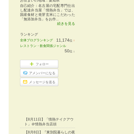
お住まいの地域：
愛知県
自己紹介：名古屋の宅配専門仕出
し配達弁当屋「情熱弁当」では、
国産食材と発芽玄米にこだわった
「無添加弁当」をお作...
続きを見る
ランキング
11,174
全体ブログランキング
位
↑
ラ
レストラン・飲食関係ジャンル
ン
50
位
↓
キ
ラ
ン
ン
グ
キ
フォロー
上
ン
昇
グ
アメンバーになる
下
降
メッセージを送る
【8月11日】「情熱テイクアウ
ト」＠情熱弁当店頭
【8月8日】『東別院暮らしの夜