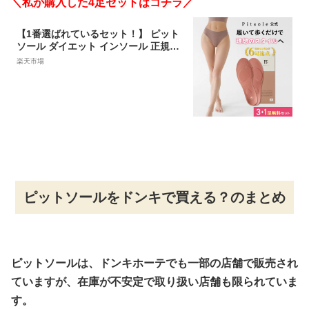
＼私が購入した4足セットはコチラ／
【1番選ばれているセット！】 ピット
ソール ダイエット インソール 正規品
中敷 疲れない 衝撃吸収 姿勢矯正 骨盤
楽天市場
サポート 内転筋 体幹 筋力アップ 中敷
通気性 防臭 防湿 猫背改善 脚痩せ 美
脚 美姿勢 BMZ 中敷き pitsole 3足+1
足セット 4足セット
ピットソールをドンキで買える？のまとめ
ピットソールは、ドンキホーテでも一部の店舗で販売され
ていますが、在庫が不安定で取り扱い店舗も限られていま
す。