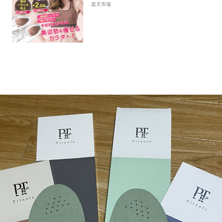
ソール 世界特許取得技術採用 ダイエ
楽天市場
ットインソール 送料無料 ダイエット
シューズ ダイエットソール 健康シュ
ーズ 中敷き 姿勢改善 骨格筋 美脚 美
姿勢 姿勢補正 正規品 疲れない