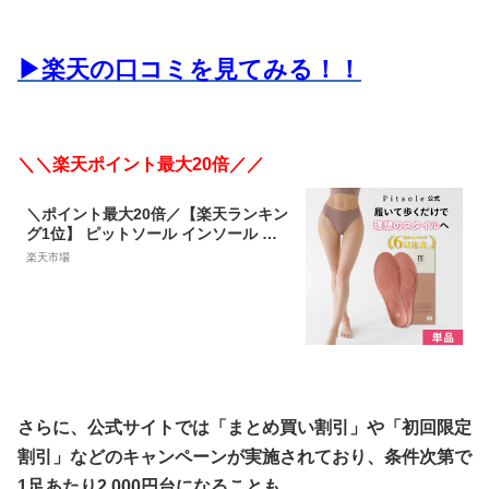
▶楽天の口コミを見てみる！！
＼＼楽天ポイント最大20倍／／
＼ポイント最大20倍／【楽天ランキン
グ1位】 ピットソール インソール 中
敷き ダイエットインソール 疲れない
楽天市場
衝撃吸収 姿勢矯正 骨盤サポート 内転
筋 体幹 筋力アップ 中敷 通気性 防臭
防湿 猫背改善 脚痩せ 美脚 美姿勢 BM
Z 単品
さらに、公式サイトでは「まとめ買い割引」や「初回限定
割引」などのキャンペーンが実施されており、条件次第で
1足あたり2,000円台になることも。