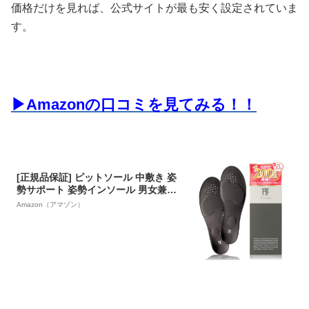
価格だけを見れば、公式サイトが最も安く設定されていま
す。
▶Amazonの口コミを見てみる！！
[正規品保証] ピットソール 中敷き 姿
勢サポート 姿勢インソール 男女兼用
立ち仕事 アーチサポート サイズ調整
Amazon（アマゾン）
インソール 超軽量 模倣品対策済み(ブ
ラック,S(23～24.5cm))