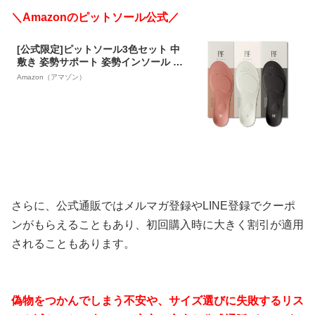
＼Amazonのピットソール公式／
[公式限定]ピットソール3色セット 中
敷き 姿勢サポート 姿勢インソール 男
女兼用 立ち仕事 アーチサポート サイ
Amazon（アマゾン）
ズ調整 インソール 超軽量 (3色（ホワ
イト、ブラック、ピンク）, S(23～24.
5cm))
さらに、公式通販ではメルマガ登録やLINE登録でクーポ
ンがもらえることもあり、初回購入時に大きく割引が適用
されることもあります。
偽物をつかんでしまう不安や、サイズ選びに失敗するリス