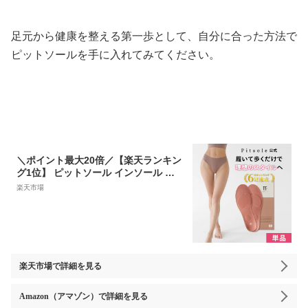
足元から健康を整える第一歩として、自分に合った方法で
ピットソールを手に入れてみてください。
＼ポイント最大20倍／【楽天ランキン
グ1位】 ピットソール インソール 中
敷き ダイエットインソール 疲れない
楽天市場
衝撃吸収 姿勢矯正 骨盤サポート 内転
筋 体幹 筋力アップ 中敷 通気性 防臭
防湿 猫背改善 脚痩せ 美脚 美姿勢 BM
Z 単品
楽天市場
で詳細を見る
Amazon（アマゾン）
で詳細を見る