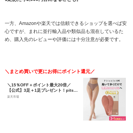
一方、Amazonや楽天では信頼できるショップを選べば安
心ですが、まれに並行輸入品や類似品も混在しているた
め、購入先のレビューや評価には十分注意が必要です。
＼まとめ買いで更にお得にポイント還元／
＼15％OFF＋ポイント最大20倍／
【公式】3足＋1足プレゼント！pitsol
e ピットソール 世界特許取得技術採用
楽天市場
ダイエットインソール 送料無料 ダイ
エットシューズ ダイエットソール 中
敷き 姿勢改善 骨格筋 正規品 美脚 疲
れない BMZ インソール