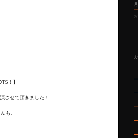
月
2
！
カ
OTS！】
』に出演させて頂きました！
さんも、