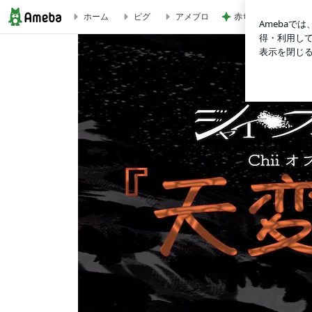
赤ちゃんおせんべい
ホーム
ピグ
アメブロ
ツアー『ホームシック』START！！ | 天変地異