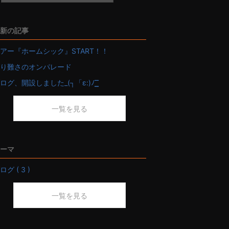
新の記事
アー『ホームシック』START！！
り難さのオンパレード
ログ、開設しました_(┐「ε:)ﾉ ͟͟͞͞
一覧を見る
ーマ
ログ ( 3 )
一覧を見る