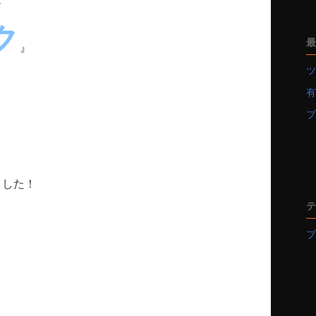
ー
ク
最
』
ツ
有
ブ
ました！
テ
ブ