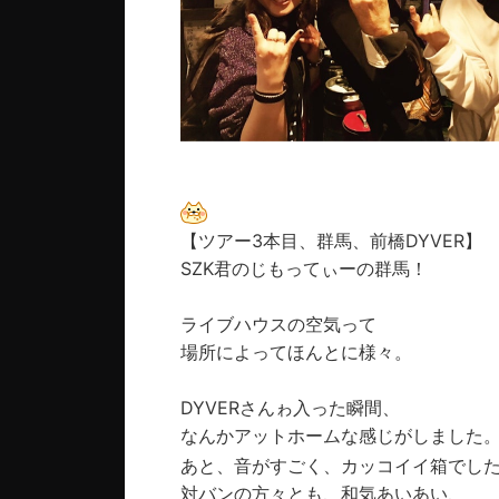
【ツアー3本目、群馬、前橋DYVER】
SZK君のじもってぃーの群馬！
ライブハウスの空気って
場所によってほんとに様々。
DYVERさんゎ入った瞬間、
なんかアットホームな感じがしました
あと、音がすごく、カッコイイ箱でし
対バンの方々とも、和気あいあい、