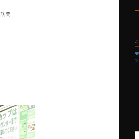
て訪問！
こ
❤
ッ