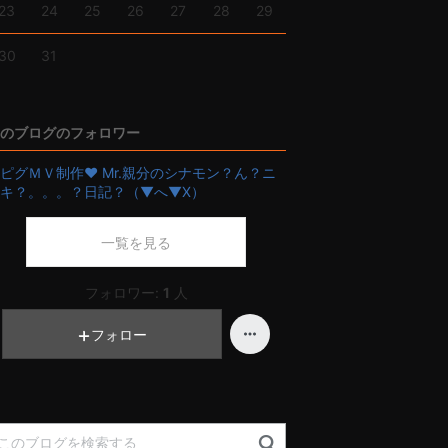
23
24
25
26
27
28
29
30
31
のブログのフォロワー
ピグＭＶ制作❤ Mr.親分のシナモン？ん？ニ
キ？。。。？日記？（▼へ▼X）
一覧を見る
フォロワー:
1
人
フォロー