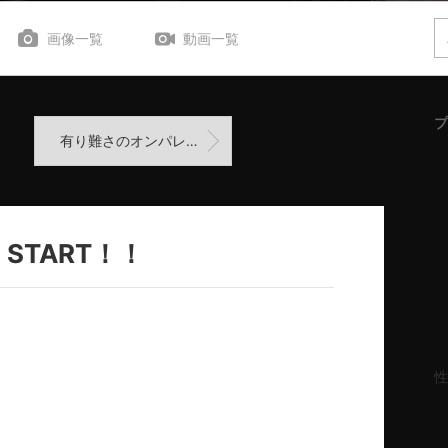
画像一覧
動画一覧
プ
有り難さのオンパレード
START！！
性