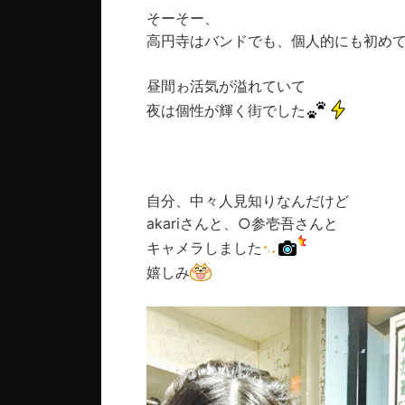
そーそー、
高円寺はバンドでも、個人的にも初め
昼間ゎ活気が溢れていて
夜は個性が輝く街でした
自分、中々人見知りなんだけど
akariさんと、○参壱吾さんと
キャメラしました
嬉しみ