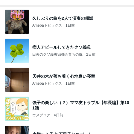
久しぶりの曲を2人で演奏の相談
Amebaトピックス
1日前
病人アピールしてきたクソ義母
田舎のクソ義母vs都会育ちの嫁
2日前
天井の木が落ち着く心地良い寝室
Amebaトピックス
1日前
強子の楽しい（？）ママ友トラブル【年長編】第10
1話
ウメブログ
4日前