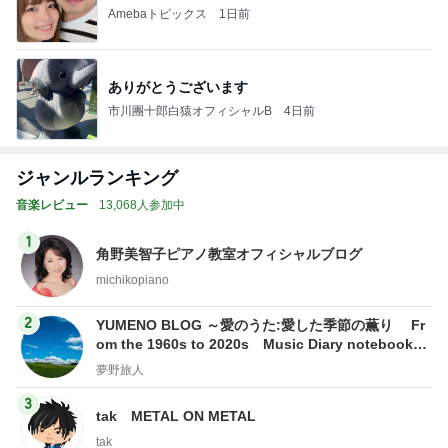
Amebaトピックス
1日前
ありがとうございます
市川團十郎白猿オフィシャルB
4日前
ジャンルランキング
音楽レビュー
13,068人参加中
1
角野美智子ピアノ教室オフィシャルブログ
michikopiano
2
YUMENO BLOG ～愛のうた:愛した季節の薫り Fr
om the 1960s to 2020s Music Diary notebook～
夢野旅人
夢野旅人
3
tak METAL ON METAL
tak