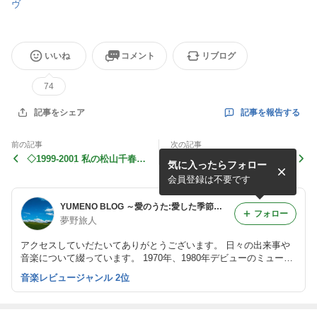
ヴ
いいね
コメント
リブログ
74
記事を報告する
記事をシェア
前の記事
次の記事
◇1999-2001 私の松山千春ラ
◇1993-1995 私の松山千春ラ
気に入ったらフォロー
イヴ履歴&半券 (A1781)
イヴ履歴&半券 (A1178)
会員登録は不要です
YUMENO BLOG ～愛のうた:愛した季節の薫り From the 1960s to 2020s Music Diary notebook～ 夢野旅人
フォロー
夢野旅人
アクセスしていだたいてありがとうございます。 日々の出来事や
音楽について綴っています。 1970年、1980年デビューのミュージ
シャンの話題が中心のブログです。 敬愛する松山千春さん関連の
音楽レビュージャンル 2位
記事が多いですが、様々な音楽ファンに読んで戴けたらと思いま
す。