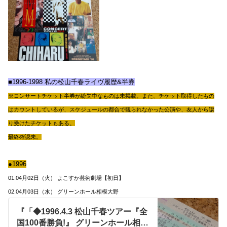
■1996-1998
私の松山千春ライヴ履歴&半券
※コンサートチケット半券が紛失中なものは未掲載。また、チケット取得したもの
はカウントしているが、スケジュールの都合で観られなかった公演や、友人から譲
り受けたチケットもある。
最終確認未。
●1996
01.04月02日（火） よこすか芸術劇場【初日】
02.04月03日（水） グリーンホール相模大野
『「◆1996.4.3 松山千春ツアー『全
国100番勝負!』 グリーンホール相模