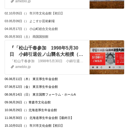
ameblo.jp
02.10月05日（） 市川市文化会館【初日】
03.05月09日（） よこすか芸術劇場
04.05月17日（） 小山町総合文化会館
05.05月30日（土） 両国国技館
『「松山千春参加 1998年5月30
日 小錦引退佐ノ山襲名大相撲（断
髪式）」S4223』
「松山千春参加 1998年5月30日 小錦引退佐ノ山襲名大相撲（断髪式）」S4223/R ・松山千春 DATA BESE 総合TOP PAGE ･ア…
ameblo.jp
06.06月11日（木） 東京厚生年金会館
07.06月12日（金） 東京厚生年金会館
08.06月14日（日） 東京国際フォーラム・ホールA
09.06月26日（）青森市文化会館
10.06月29日（）北海道厚生年金会館
11.06月30日（） 北海道厚生年金会館【最終日】
15.10月01日（） 市川市文化会館【初日】