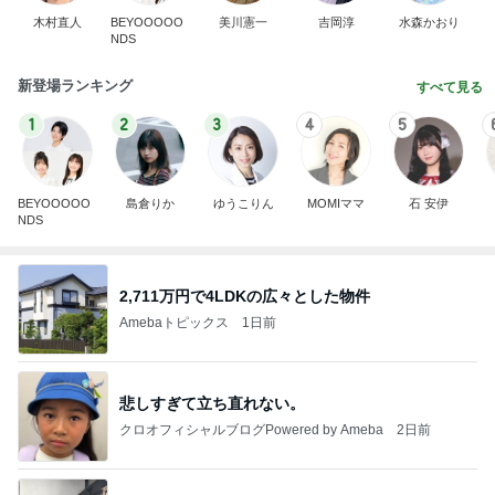
木村直人
BEYOOOOO
美川憲一
吉岡淳
水森かおり
NDS
新登場ランキング
すべて見る
1
2
3
4
5
BEYOOOOO
島倉りか
ゆうこりん
MOMIママ
石 安伊
NDS
2,711万円で4LDKの広々とした物件
Amebaトピックス
1日前
悲しすぎて立ち直れない。
クロオフィシャルブログPowered by Ameba
2日前