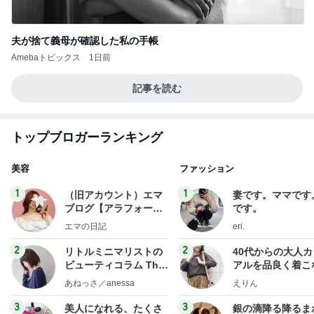
夫が捨て義母が確認した私の手帳
Amebaトピックス
1日前
記事を読む
トップブロガーランキング
美容
ファッション
1
1
（旧アカウント）エマ
妻です。ママです
ブログ【アラフォー会
です。
社売却セカンドライ
エマの日記
eri.
フ】
2
2
リトルミニマリストの
40代からの大人
ビューティコラム The
アルを品良く着こ
little minimalist's bea
ファッションブロ
あねっさ／anessa
えりん
uty colum
3
3
美人になれる、たくさ
銀の滴降る降るま