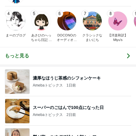
4
5
6
7
8
まーのブログ
あさひのへっ
DOCONOの
クラシックな
【洋楽和訳】
ちゃら日記 氷
オーディオ礼
まいにち
Miyu’s
川きよし＋KII
賛
NA．そしてと
きどき○○ちゃ
もっと見る
ん達(*^▽^)/★
*☆♪
濃厚なほうじ茶感のシフォンケーキ
Amebaトピックス
1日前
スーパーのごはんで100点になった日
Amebaトピックス
2日前