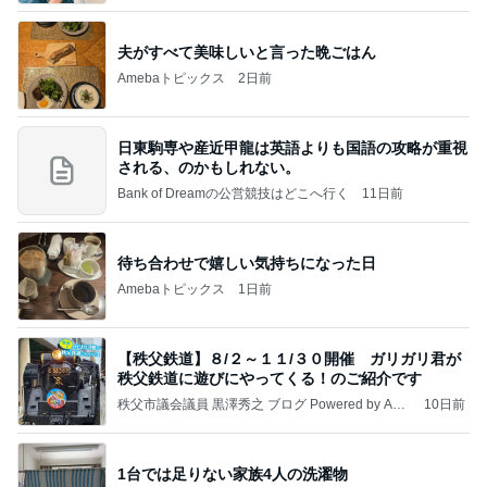
夫がすべて美味しいと言った晩ごはん
Amebaトピックス
2日前
日東駒専や産近甲龍は英語よりも国語の攻略が重視
される、のかもしれない。
Bank of Dreamの公営競技はどこへ行く
11日前
待ち合わせで嬉しい気持ちになった日
Amebaトピックス
1日前
【秩父鉄道】８/２～１１/３０開催 ガリガリ君が
秩父鉄道に遊びにやってくる！のご紹介です
秩父市議会議員 黒澤秀之 ブログ Powered by Ame
10日前
ba
1台では足りない家族4人の洗濯物