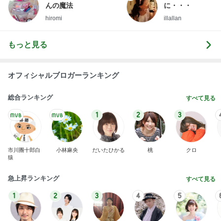
んの魔法
に・・・
hiromi
illallan
もっと見る
オフィシャルブロガーランキング
総合ランキング
すべて見る
1
2
3
市川團十郎白
小林麻央
だいたひかる
桃
クロ
猿
急上昇ランキング
すべて見る
1
2
3
4
5