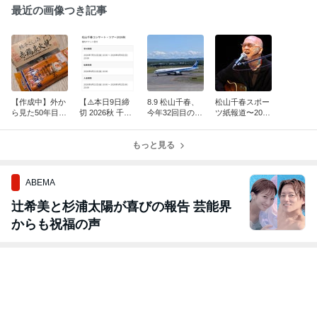
最近の画像つき記事
【作成中】外か
【⚠️本日9日締
8.9 松山千春、
松山千春スポー
ら見た50年目の
切 2026秋 千春
今年32回目のラ
ツ紙報道〜202
8月8日の全て〜
を見守る会 優先
ジオでかかる曲
6.8.8 デビュー5
コンサートリポ
チケット】松山
予想と放送内容
0周年記念イベ
ート外伝。
千春ツアー2026
もっと見る
ント STVホール
秋
ABEMA
辻希美と杉浦太陽が喜びの報告 芸能界
からも祝福の声