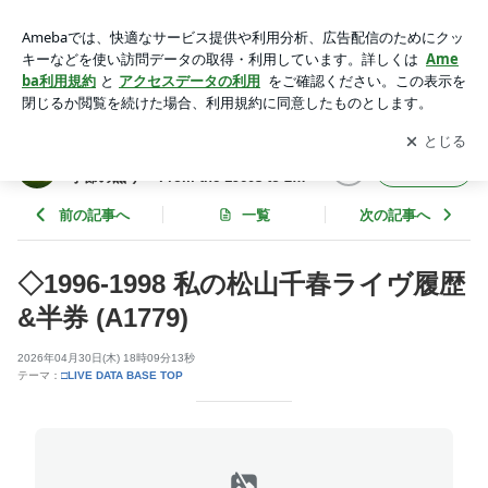
松山千春 コンサート 1990年代 | YUMENO BLOG ～愛のう
た:愛した季節の薫り From the 1960s to 2020s Music Diary
アプリをダウンロードして
ブログの更新通知
を受け取りまし
開く
notebook～ 夢野旅人
ょう。
YUMENO BLOG ～愛のうた:愛した
フォロー
季節の薫り From the 1960s to 202
0s Music Diary notebook～ 夢野旅
人
前の記事へ
一覧
次の記事へ
◇1996-1998 私の松山千春ライヴ履歴
&半券 (A1779)
2026年04月30日(木) 18時09分13秒
テーマ：
□LIVE DATA BASE TOP