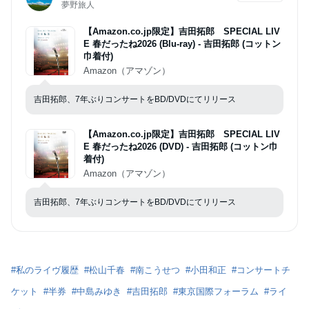
夢野旅人
【Amazon.co.jp限定】吉田拓郎 SPECIAL LIV
E 春だったね2026 (Blu-ray) - 吉田拓郎 (コットン
巾着付)
Amazon（アマゾン）
吉田拓郎、7年ぶりコンサートをBD/DVDにてリリース
【Amazon.co.jp限定】吉田拓郎 SPECIAL LIV
E 春だったね2026 (DVD) - 吉田拓郎 (コットン巾
着付)
Amazon（アマゾン）
吉田拓郎、7年ぶりコンサートをBD/DVDにてリリース
#
私のライヴ履歴
#
松山千春
#
南こうせつ
#
小田和正
#
コンサートチ
ケット
#
半券
#
中島みゆき
#
吉田拓郎
#
東京国際フォーラム
#
ライ