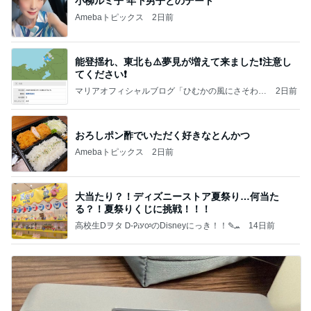
小柳ルミ子 年下男子とのデート
Amebaトピックス
2日前
能登揺れ、東北も⚠️夢見が増えて来ました❗️注意し
てください❗️
マリアオフィシャルブログ「ひむかの風にさそわれ
2日前
て」Powered by Ameba
おろしポン酢でいただく好きなとんかつ
Amebaトピックス
2日前
大当たり？！ディズニーストア夏祭り…何当た
る？！夏祭りくじに挑戦！！！
高校生Dヲタ Ꭰ-ᎮꭵꭹꭴのDisneyにっき！！✎ܚ
14日前