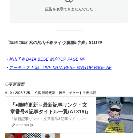
広告を表示できませんでした
「1996-1998
私の松山千春ライヴ履歴&半券」S11179
・
松山千春 DATA BESE 総合TOP PAGE NF
・
アーティスト別 LIVE DATA BESE 総合TOP PAGE NF
◇更新履歴
V1.0：2023
.7
.25～ 初稿 随時更新 後日、チケット半券掲載
『●随時更新～最新記事リンク・文
章番号&記事タイトル一覧(A1319)』
「最新記事リンク・文章番号&記事タイトル一覧」S11319 ・松山千春 DATA BESE 総合TOP PAGE NF ・アーティスト別 LIVE DAT…
ameblo.jp