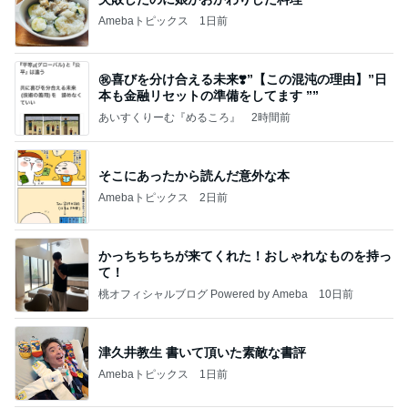
Amebaトピックス
1日前
㊗️喜びを分け合える未来❣️”【この混沌の理由】”⽇
本も⾦融リセットの準備をしてます ””
あいすくりーむ『めるころ』
2時間前
そこにあったから読んだ意外な本
Amebaトピックス
2日前
かっちちちちが来てくれた！おしゃれなものを持っ
て！
桃オフィシャルブログ Powered by Ameba
10日前
津久井教生 書いて頂いた素敵な書評
Amebaトピックス
1日前