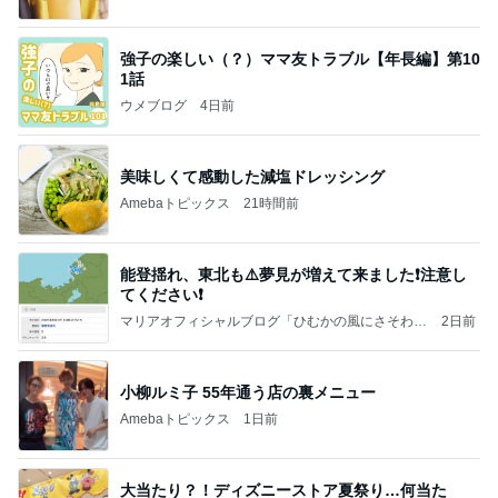
強子の楽しい（？）ママ友トラブル【年長編】第10
1話
ウメブログ
4日前
美味しくて感動した減塩ドレッシング
Amebaトピックス
21時間前
能登揺れ、東北も⚠️夢見が増えて来ました❗️注意し
てください❗️
マリアオフィシャルブログ「ひむかの風にさそわれ
2日前
て」Powered by Ameba
小柳ルミ子 55年通う店の裏メニュー
Amebaトピックス
1日前
大当たり？！ディズニーストア夏祭り…何当た