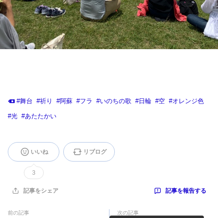
#
舞台
#
祈り
#
阿蘇
#
フラ
#
いのちの歌
#
日輪
#
空
#
オレンジ色
#
光
#
あたたかい
いいね
リブログ
3
記事を報告する
記事をシェア
前の記事
次の記事