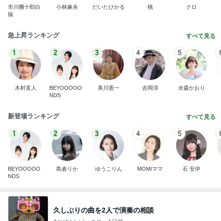
市川團十郎白
小林麻央
だいたひかる
桃
クロ
猿
急上昇ランキング
すべて見る
1
2
3
4
5
木村直人
BEYOOOOO
美川憲一
吉岡淳
水森かおり
NDS
新登場ランキング
すべて見る
1
2
3
4
5
BEYOOOOO
島倉りか
ゆうこりん
MOMIママ
石 安伊
NDS
久しぶりの曲を2人で演奏の相談