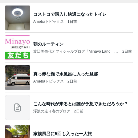
コストコで購入し快適になったトイレ
Amebaトピックス
1日前
朝のルーティン
渡辺美奈代オフィシャルブログ「Minayo Land」P
2日前
owered by Ameba
真っ赤な顔で水風呂に入った旦那
Amebaトピックス
2日前
こんな時代が来るとは誰が予想できただろうか？
浮浪の走り者のブログ
2日前
家族風呂に5回も入った一人旅