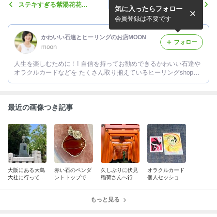
ステキすぎる紫陽花花
2026ASOいのちの祝祭本
気に入ったらフォロー
冠〜！！
番！！
会員登録は不要です
かわいい石達とヒーリングのお店MOON
フォロー
moon
人生を楽しむために！! 自信を持ってお勧めできるかわいい石達や
オラクルカードなどを たくさん取り揃えているヒーリングshopオ
ーナーのブログです。
最近の画像つき記事
大阪にある大鳥
赤い石のペンダ
久しぶりに伏見
オラクルカード
大社に行ってき
ントトップで
稲荷さんへ行っ
個人セッション
ました！！
す〜！！
て来まし
で…！！
た〜！！
もっと見る