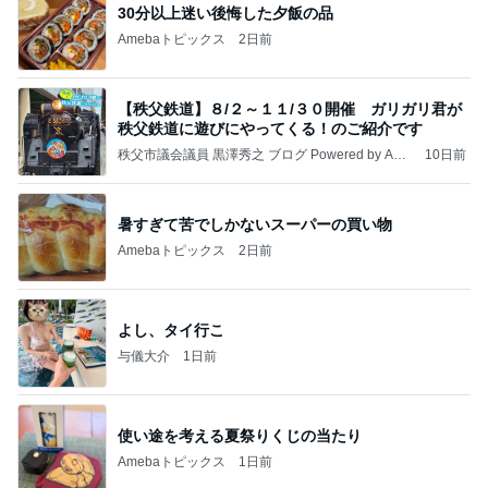
30分以上迷い後悔した夕飯の品
Amebaトピックス
2日前
【秩父鉄道】８/２～１１/３０開催 ガリガリ君が
秩父鉄道に遊びにやってくる！のご紹介です
秩父市議会議員 黒澤秀之 ブログ Powered by Ame
10日前
ba
暑すぎて苦でしかないスーパーの買い物
Amebaトピックス
2日前
よし、タイ行こ
与儀大介
1日前
使い途を考える夏祭りくじの当たり
Amebaトピックス
1日前