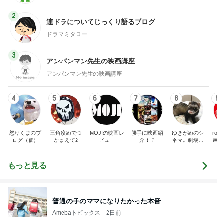
2
連ドラについてじっくり語るブログ
ドラマミタロー
3
アンパンマン先生の映画講座
アンパンマン先生の映画講座
4
5
6
7
8
怒りくまのブ
三角絞めでつ
MOJIの映画レ
勝手に映画紹
ゆきがめのシ
r
ログ（仮）
かまえて2
ビュー
介！？
ネマ。劇場に
映画を観に行
こっ！！
もっと見る
普通の子のママになりたかった本音
Amebaトピックス
2日前