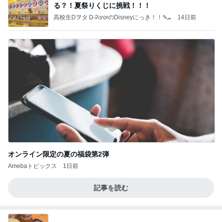
る？！夏祭りくじに挑戦！！！
高校生Dヲタ Ꭰ-ᎮꭵꭹꭴのDisneyにっき！！✎ܚ
14日前
オンライン限定の夏の福袋第2弾
Amebaトピックス
1日前
記事を読む