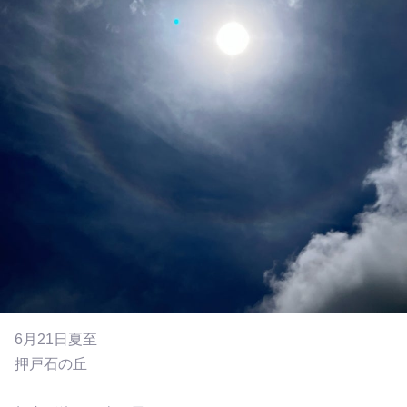
6月21日夏至
押戸石の丘