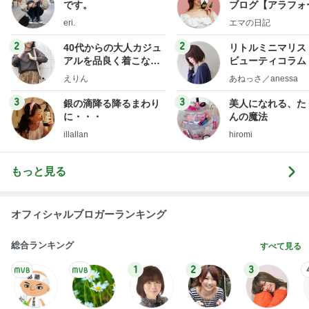
です。
ブログ【アラフォ
社売却セカンドラ
eri.
エマの日記
フ】
2
2
40代からの大人カジュ
リトルミニマリス
アルを品良く着こなす
ビューティコラム 
ファッションブログ
little minimalist'
えりん
あねっさ／anessa
uty colum
3
3
銀の滴降る降るまわり
美人になれる、た
に・・・
んの魔法
illallan
hiromi
もっと見る
オフィシャルブロガーランキング
総合ランキング
すべて見る
1
2
3