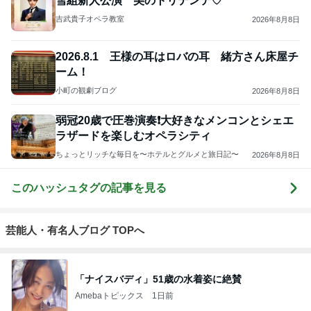
雪組新人公演 美のトリデンテ♡
吉武貴子オペラ教室
2026年8月8日
2026.8.1 王様の耳はロバの耳 緒方さん床屋チ
ーム！
小町の観劇ブログ
2026年8月8日
弱冠20歳で圧巻演奏❗️大好きなメンコンとシェエ
ラザードを楽しむオペラシティ
ちょっとリッチな毎日を〜ホテルとグルメと旅日記〜
2026年8月8日
このハッシュタグの記事を見る
芸能人・有名人ブログ TOPへ
「ナイスバディ」51歳の水着姿に絶賛
Amebaトピックス
1日前