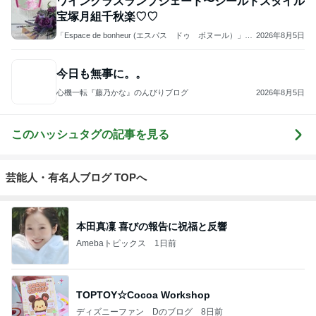
宝塚月組千秋楽♡♡
「Espace de bonheur (エスパス ドゥ ボヌール）」
2026年8月5日
～幸せの空間 鎌倉・大船カルトナージュサロン
今日も無事に。。
心機一転『藤乃かな』のんびりブログ
2026年8月5日
このハッシュタグの記事を見る
芸能人・有名人ブログ TOPへ
本田真凜 喜びの報告に祝福と反響
Amebaトピックス
1日前
TOPTOY☆Cocoa Workshop
ディズニーファン Dのブログ
8日前