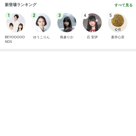
新登場ランキング
すべて見る
1
2
3
4
5
BEYOOOOO
ゆうこりん
島倉りか
石 安伊
蒼井心音
NDS