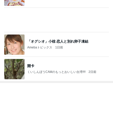
「オグシオ」小椋 恋人と別れ卵子凍結
Amebaトピックス
1日前
開卡
くいしんぼうCAMのもっとおいしい台湾!!!!
2日前