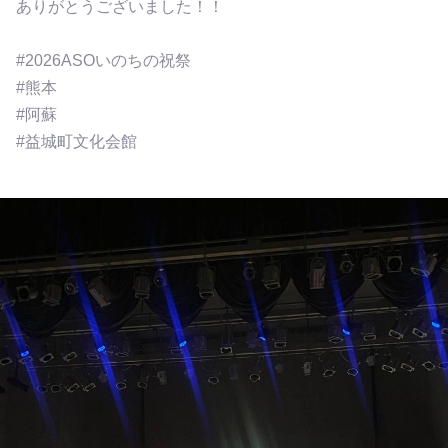
ありがとうございました！！
#2026ASOいのちの祝祭
#熊本
#阿蘇
#益城町文化会館