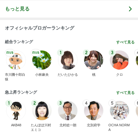
もっと見る
オフィシャルブロガーランキング
総合ランキング
すべて見る
1
2
3
市川團十郎白
小林麻央
だいたひかる
桃
クロ
猿
急上昇ランキング
すべて見る
1
2
3
4
5
AKB48
たんぽぽ川村
北村総一朗
北別府学
OCHA NORM
エミコ
A