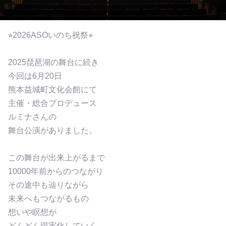
⭐︎2026ASOいのち祝祭⭐︎
2025琵琶湖の舞台に続き
今回は6月20日
熊本益城町文化会館にて
主催・総合プロデュース
ルミナさんの
舞台公演がありました。
この舞台が出来上がるまで
10000年前からのつながり
その途中も辿りながら
未来へもつながるもの
想いや瞑想が
どんどん現実化していく