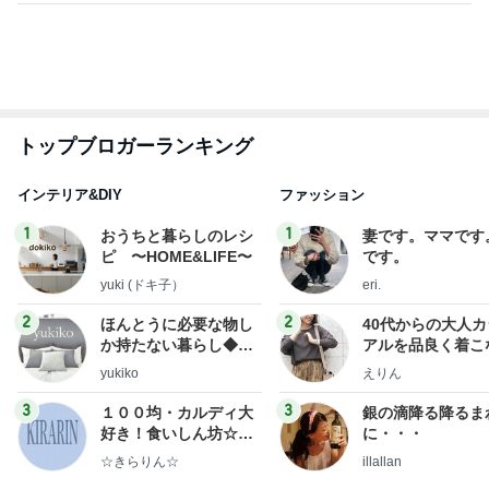
トップブロガーランキング
インテリア&DIY
ファッション
1
1
おうちと暮らしのレシ
妻です。ママです
ピ 〜HOME&LIFE〜
です。
yuki (ドキ子）
eri.
2
2
ほんとうに必要な物し
40代からの大人
か持たない暮らし◆Ke
アルを品良く着こ
ep Life Simple◆〜イ
ファッションブロ
yukiko
えりん
ンテリアのきろく〜
3
3
１００均・カルディ大
銀の滴降る降るま
好き！食いしん坊☆き
に・・・
らりん☆のブログ
☆きらりん☆
illallan