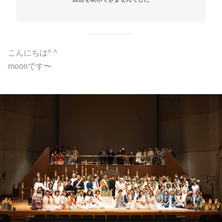
こんにちは^ ^
moonです〜