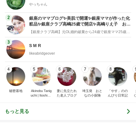
やっちゃん
2
銀座のママブログ✨美肌で開運✨銀座ママが作った化
粧品✨銀座クラブ高嶋25歳で開店✨高嶋りえ子 お着
物でエルメス バーキン コーデ
【銀座クラブ高嶋】元OL婚約破棄から24歳で銀座ママ25歳でオーナーママ銀座 美肌で開運♡パワースポット巡り高嶋りえ子ブログ
3
S M R
likeabridgeover
4
5
6
7
8
秘密基地
Akinobu Tanig
妻に先立たれ
埼玉発 おと
「やす」のの
uchi | Itoshima
た老人ブログ
なの小探険
んびり日常記
Landscape Ph
otographer
もっと見る