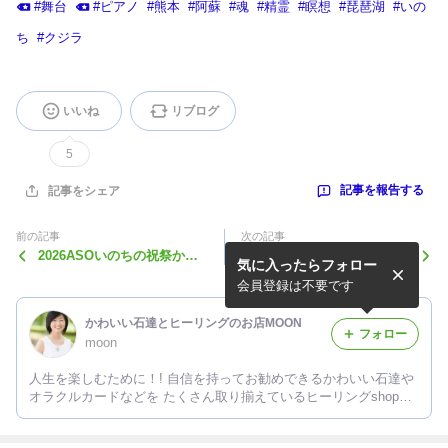
#
舞台
#
ピアノ
#
熊本
#
阿蘇
#
魂
#
精霊
#
瞑想
#
琵琶湖
#
いの
ち
#
クジラ
いいね
リブログ
5
記事を報告する
記事をシェア
前の記事
次の記事
2026ASOいのちの祝祭から
2026ASOいのちの祝祭打ち
気に入ったらフォロー
押戸石！！
上げ〜！！
会員登録は不要です
かわいい石達とヒーリングのお店MOON
フォロー
moon
人生を楽しむために！! 自信を持ってお勧めできるかわいい石達や
オラクルカードなどを たくさん取り揃えているヒーリングshopオ
ーナーのブログです。