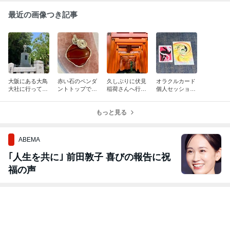
最近の画像つき記事
大阪にある大鳥
赤い石のペンダ
久しぶりに伏見
オラクルカード
大社に行ってき
ントトップで
稲荷さんへ行っ
個人セッション
ました！！
す〜！！
て来まし
で…！！
た〜！！
もっと見る
ABEMA
｢人生を共に｣ 前田敦子 喜びの報告に祝
福の声