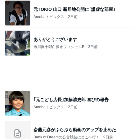
元TOKIO 山口 新居地公開に｢謙虚な部屋｣
Amebaトピックス
2日前
ありがとうございます
市川團十郎白猿オフィシャルB
3日前
｢元こども店長｣加藤清史郎 喜びの報告
Amebaトピックス
2日前
斎藤元彦がぶらぶら動画のアップを止めた
Bank of Dreamの公営競技はどこへ行く
9日前