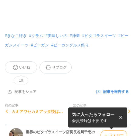
#
きなこ好き
#
クラム
#
美味しいの
#
神業
#
ピタゴラスイーツ
#
ビー
ガンスイーツ
#
ビーガン
#
ビーガングルメ祭り
いいね
リブログ
10
記事を報告する
記事をシェア
前の記事
次の記事
カミアワセカミアッタ後は、
【カミアワセ】息の仕方が変
気に入ったらフォロー
伸び代のばしていくだけ！
わったら、生き方がかわっ
た！
会員登録は不要です
世界のピタゴラスイーツ店長長谷川千恵のブログ☆100%植物性のお菓子☆
フォロー