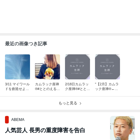
最近の画像つき記事
3/11 マイワール
カムラック座禅
2/18日カムラッ
”【2月】カムラ
ドを創造せよ！
®︎#ととのえるの
ク座禅®︎#ととの
ック座禅®︎←イ
《世界観構築ワ
は上から”【め
えるのは上から
シキの器をとと
ークショップ》
っちゃすごい感
のえる”
想】
もっと見る
ABEMA
人気芸人 長男の重度障害を告白