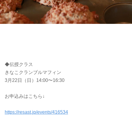
◆伝授クラス
きなこクランブルマフィン
3
月
22
日（日）
14:00
〜
16:30
お申込みはこちら
↓
https://resast.jp/events/416534