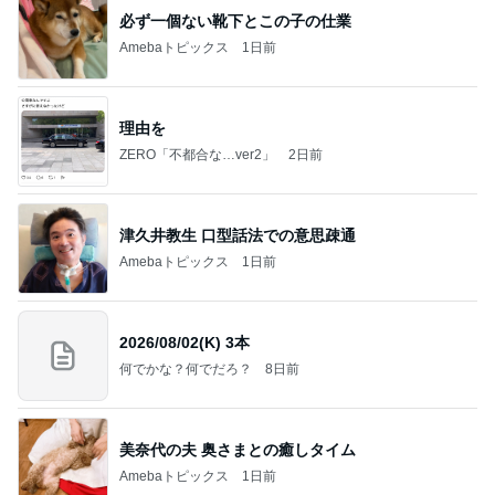
必ず一個ない靴下とこの子の仕業
Amebaトピックス
1日前
理由を
ZERO「不都合な…ver2」
2日前
津久井教生 口型話法での意思疎通
Amebaトピックス
1日前
2026/08/02(K) 3本
何でかな？何でだろ？
8日前
美奈代の夫 奥さまとの癒しタイム
Amebaトピックス
1日前