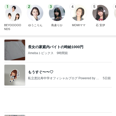
1
2
3
4
5
BEYOOOOO
ゆうこりん
島倉りか
MOMIママ
石 安伊
NDS
長女の家庭内バイトの時給1000円
Amebaトピックス
9時間前
もうすぐ〜〜♡
私立恵比寿中学オフィシャルブログ Powered by A
5日前
meba