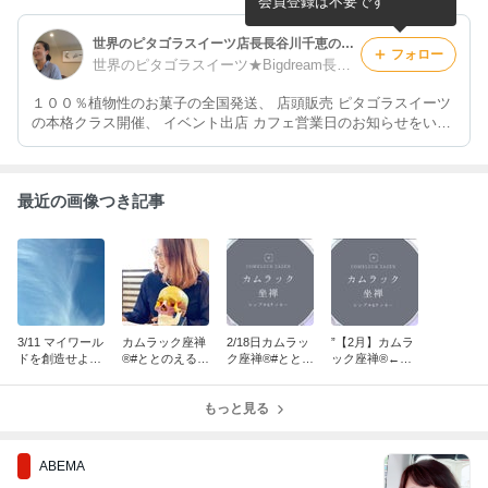
会員登録は不要です
世界のピタゴラスイーツ店長長谷川千恵のブログ☆100%植物性のお菓子☆
フォロー
世界のピタゴラスイーツ★Bigdream長谷川千恵のブログ
１００％植物性のお菓子の全国発送、 店頭販売 ピタゴラスイーツ
の本格クラス開催、 イベント出店 カフェ営業日のお知らせをいた
します。
最近の画像つき記事
3/11 マイワール
カムラック座禅
2/18日カムラッ
”【2月】カムラ
ドを創造せよ！
®︎#ととのえるの
ク座禅®︎#ととの
ック座禅®︎←イ
《世界観構築ワ
は上から”【め
えるのは上から
シキの器をとと
ークショップ》
っちゃすごい感
のえる”
想】
もっと見る
ABEMA