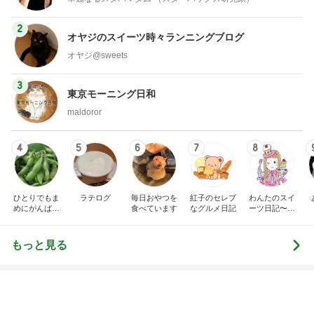
2
オヤジのスイーツ時々ランニングブログ
オヤジ@sweets
3
東京モーニング日和
maldoror
4
5
6
7
8
ひとりでもま
ラテログ
毎日おやつを
紅子のセレブ
わんたのスイ
めにがんばる
食べています
なグルメ日記
ーツ日記〜小
ブログ
さな幸せ♡コ
ンビニスイー
ツ〜
もっと見る