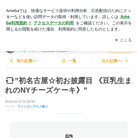
”初名古屋☆初お披露目 《豆乳生まれのNYチーズケーキ》” |
世界のピタゴラスイーツ店長長谷川千恵のブログ☆100%植物
アプリをダウンロードして
ブログの更新通知
を受け取りまし
開く
性のお菓子☆
ょう。
世界のピタゴラスイーツ店長長谷川千恵のブ
フォロー
ログ☆100%植物性のお菓子☆
前の記事へ
一覧
次の記事へ
”初名古屋☆初お披露目 《豆乳生ま
れのNYチーズケーキ》”
2019-10-15 11:30:00
テーマ：
ヴィーガングルメ祭り