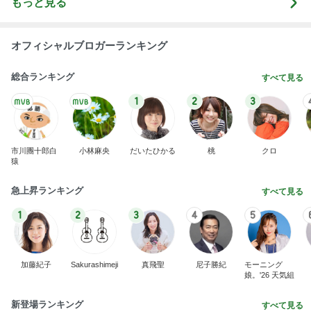
もっと見る
オフィシャルブロガーランキング
総合ランキング
すべて見る
1
2
3
市川團十郎白
小林麻央
だいたひかる
桃
クロ
猿
急上昇ランキング
すべて見る
1
2
3
4
5
加藤紀子
Sakurashimeji
真飛聖
尼子勝紀
モーニング
娘。'26 天気組
新登場ランキング
すべて見る