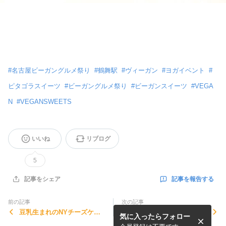
#
名古屋ビーガングルメ祭り
#
鶴舞駅
#
ヴィーガン
#
ヨガイベント
#
ピタゴラスイーツ
#
ビーガングルメ祭り
#
ビーガンスイーツ
#
VEGA
N
#
VEGANSWEETS
いいね
リブログ
5
記事を報告する
記事をシェア
前の記事
次の記事
豆乳生まれのNYチーズケー
”縁は円” たまんないタイミ
気に入ったらフォロー
キ
ングでお知らせくださったア
メブロさんありがとう❤︎