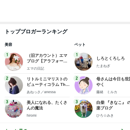
トップブロガーランキング
美容
ペット
1
1
（旧アカウント）エマ
しろとくろしろ
ブログ【アラフォー会
たまねぎ
社売却セカンドライ
エマの日記
フ】
2
2
リトルミニマリストの
母さんは今日も世
ビューティコラム The
やく
little minimalist's bea
あねっさ／anessa
藤緒 ミルカ
uty colum
3
3
美人になれる、たくさ
白柴 『きなこ』 
んの魔法
楽ブログ
hiromi
ひろ☆みき