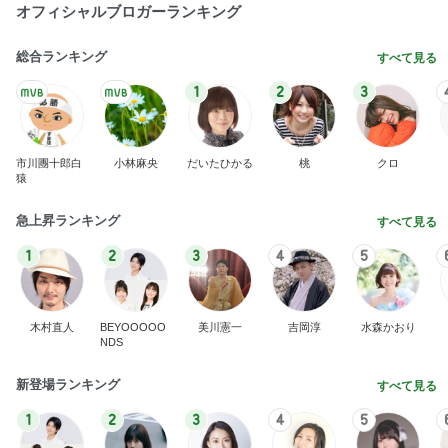
オフィシャルブロガーランキング
総合ランキング
すべて見る
1
2
3
市川團十郎白
小林麻央
だいたひかる
桃
クロ
猿
急上昇ランキング
すべて見る
1
2
3
4
5
木村直人
BEYOOOOO
美川憲一
吉岡淳
水森かおり
NDS
新登場ランキング
すべて見る
1
2
3
4
5