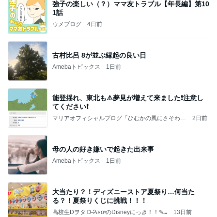
強子の楽しい（？）ママ友トラブル【年長編】第10
1話
ウメブログ
4日前
古村比呂 8が並ぶ縁起の良い日
Amebaトピックス
1日前
能登揺れ、東北も⚠️夢見が増えて来ました❗️注意し
てください❗️
マリアオフィシャルブログ「ひむかの風にさそわれ
2日前
て」Powered by Ameba
母の人の好き嫌いで起きた出来事
Amebaトピックス
1日前
大当たり？！ディズニーストア夏祭り…何当た
る？！夏祭りくじに挑戦！！！
高校生Dヲタ Ꭰ-ᎮꭵꭹꭴのDisneyにっき！！✎ܚ
13日前