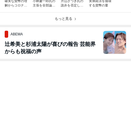
確実な貨幣の理
小林慶一郎氏の
片山さつき氏の
実体経済を循環
解からコロナ不
主張を全部論破
詭弁を否定して
する貨幣の量
況を説明する
します。
みる
もっと見る
ABEMA
辻希美と杉浦太陽が喜びの報告 芸能界
からも祝福の声