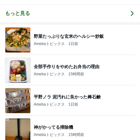
主・立ち飲
彡
らかし日記
み・立ち食い
そば
もっと見る
野菜たっぷりな玄米のヘルシー炒飯
Amebaトピックス
1日前
全部手作りをやめたお弁当の理由
Amebaトピックス
15時間前
平野ノラ 泥汚れに良かった棒石鹸
Amebaトピックス
1日前
神がかってる掃除機
Amebaトピックス
15時間前