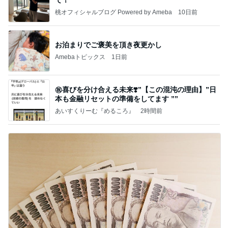
桃オフィシャルブログ Powered by Ameba
10日前
お泊まりでご褒美を頂き夜更かし
Amebaトピックス
1日前
㊗️喜びを分け合える未来❣️”【この混沌の理由】”⽇
本も⾦融リセットの準備をしてます ””
あいすくりーむ『めるころ』
2時間前