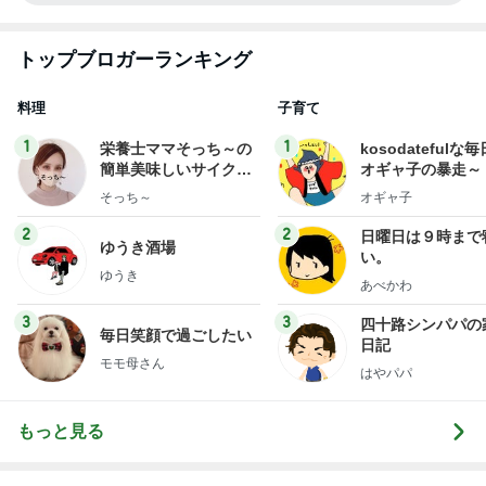
トップブロガーランキング
料理
子育て
1
1
栄養士ママそっち～の
kosodatefulな毎
簡単美味しいサイクル
オギャ子の暴走～
献立
そっち～
オギャ子
2
2
日曜日は９時まで
ゆうき酒場
い。
ゆうき
あべかわ
3
3
四十路シンパパの
毎日笑顔で過ごしたい
日記
モモ母さん
はやパパ
もっと見る