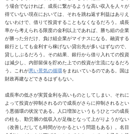
う場合でなければ、成長に繋がるような高い収入を人々が
得ていない現在においては、それを跳ね返す利益はありえ
ないわけで、借りて投資することもなくなるだろう。成長
率から考えられる限度の金利以上であれば、勝ち組の企業
が勝った分だけ、負け組企業がマイナスになる。融資する
銀行としても金利すら稼げない貸出先が多いはずなので、
貸ししぶるだろう。その結果、銀行から借り入れての投資
は減少し、内部留保を貯めた上での投資が主流になるだろ
う。これが
悪い景気の循環
をまねいているのである。国は
財政再建などできるはずもない。
成長率の低さが実質金利を高いものとしてしまい、それに
よって投資が抑制されるので成長がさらに抑制されるとい
う悪循環の状況である。人口増加というもうひとつの成長
の柱も、勤労層の低収入が足枷となって上がりようがない
（改善しだしても時間がかかるという問題もある）。名目