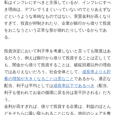
私はインフレにすべきと主張しているが、インフレにすべ
き理由は、デフレでうまくいっていないのでとりあえずな
どというような単純なものではない。実質金利が高くなり
すぎて、投資が抑制されたり、企業が銀行から借りて投資
をおこなうという正常な形が崩れたりしているからであ
る。
投資決定において利子率を考慮しないと言っても限度はあ
るだろう。例えば銀行から借りて投資することは正しくて
も、闇金から借りて投資することは、破綻回避以外の理由
ではありえないだろう。社会全体として、
成長率よりも貯
蓄の増加が大きくなることは歪なこと
であるから、適正な
配当、利子は平均としては
成長率以下であるべき
（配当、
利子も使われてお金の循環に戻る分は若干許される）だろ
う。
金利が高すぎれば、借りて投資する企業は、利益のほとん
どをそちらに吸い取られることになる。他社のシェアを奪