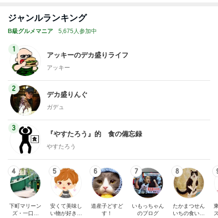
ジャンルランキング
B級グルメマニア
5,675人参加中
1
アッキーのデカ盛りライフ
アッキー
2
デカ盛りんぐ
ガデュ
3
『やすたろう』的 食の備忘録
やすたろう
4
5
6
7
8
下町マリーン
安くて美味し
道産子どすど
いもっちゃん
たかまつせん
ズ・一口馬
い物が好き☆
す！
のブログ
いちの食い散