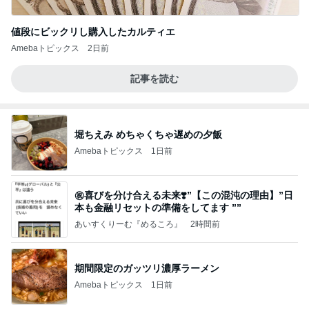
値段にビックリし購入したカルティエ
Amebaトピックス
2日前
記事を読む
堀ちえみ めちゃくちゃ遅めの夕飯
Amebaトピックス
1日前
㊗️喜びを分け合える未来❣️”【この混沌の理由】”⽇
本も⾦融リセットの準備をしてます ””
あいすくりーむ『めるころ』
2時間前
期間限定のガッツリ濃厚ラーメン
Amebaトピックス
1日前