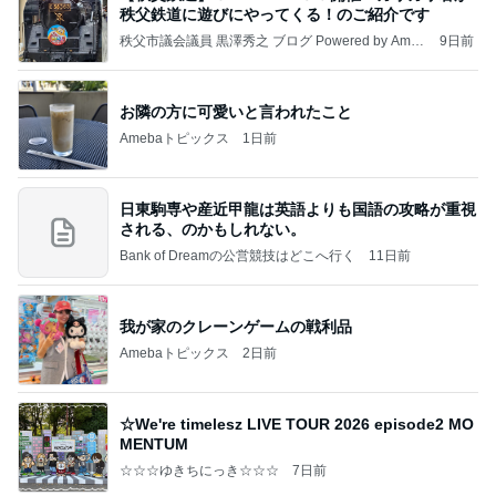
秩父鉄道に遊びにやってくる！のご紹介です
秩父市議会議員 黒澤秀之 ブログ Powered by Ameb
9日前
a
お隣の方に可愛いと言われたこと
Amebaトピックス
1日前
日東駒専や産近甲龍は英語よりも国語の攻略が重視
される、のかもしれない。
Bank of Dreamの公営競技はどこへ行く
11日前
我が家のクレーンゲームの戦利品
Amebaトピックス
2日前
☆We're timelesz LIVE TOUR 2026 episode2 MO
MENTUM
☆☆☆ゆきちにっき☆☆☆
7日前