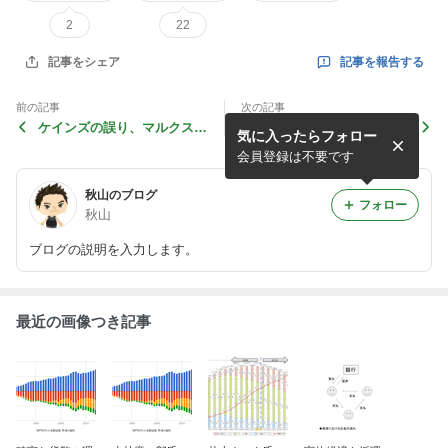
2
22
記事を報告する
記事をシェア
前の記事
次の記事
ケインズの誤り、マルクスの
人手不足の正体
気に入ったらフォロー
誤り
会員登録は不要です
秋山のブログ
フォロー
秋山
ブログの説明を入力します。
最近の画像つき記事