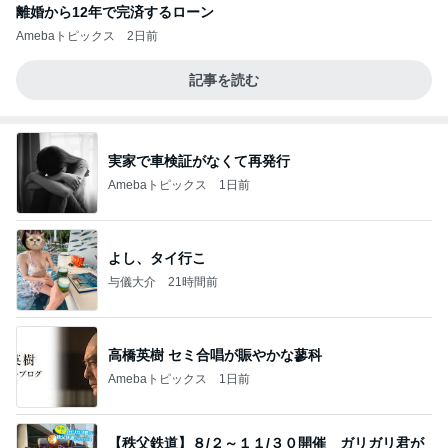
離婚から12年で完済するローン
Amebaトピックス
2日前
記事を読む
実家で車検証がなくて再発行
Amebaトピックス
1日前
よし、タイ行こ
与儀大介
21時間前
高橋英樹 セミ合唱が賑やかな蓼科
Amebaトピックス
1日前
【秩父鉄道】８/２～１１/３０開催 ガリガリ君が