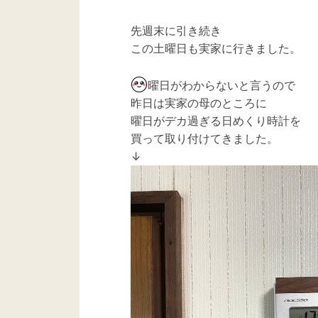
防水 歯周ポケット 矯
正 USB充電 コードレ
先週末に引き続き
ス 携帯 ポータブル Su
この土曜日も実家に行きました。
pika スピカ
曜日がわからないと言うので
昨日は実家の母のところに
曜日がデカ過ぎる日めくり時計を
買って取り付けてきました。
↓