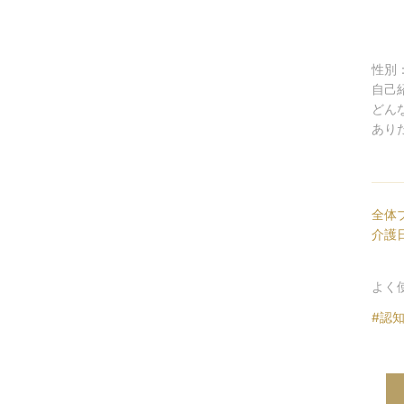
性別
自己
どん
ありた
全体
介護
よく
#認