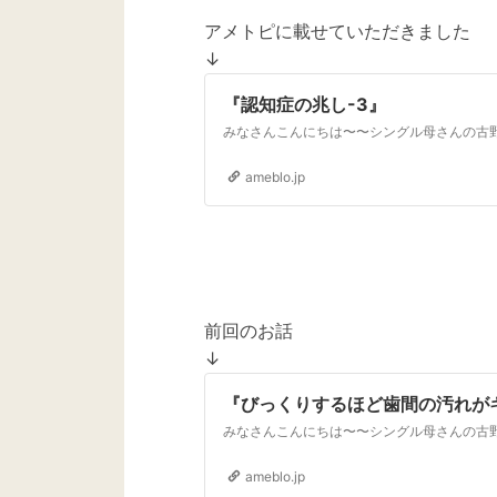
アメトピに載せていただきました
↓
『認知症の兆し-3』
ameblo.jp
前回のお話
↓
『びっくりするほど歯間の汚れが
ameblo.jp