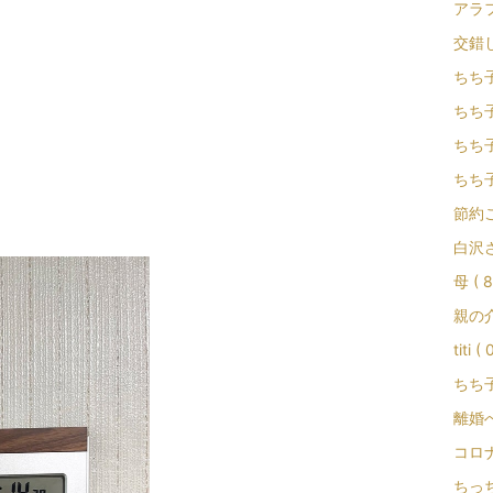
アラフ
交錯し
ちち子
ちち子食
ちち子
ちち子
節約こ
白沢さ
母 ( 8
親の介
titi ( 
ちち子
離婚へ
コロナ
ちっち