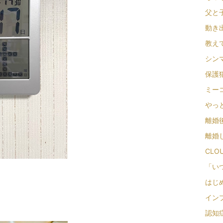
父と子の
動き出
教えて
シンマ
保護猫
ミーコ
やっと
離婚後
離婚し
CLO
「いつ
はじめ
インプ
認知症