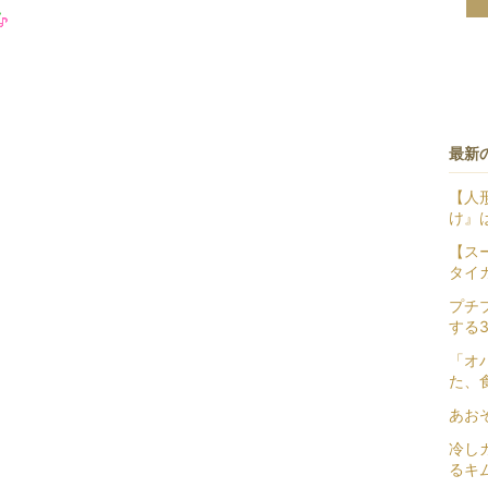
最新
【人
け』
【ス
タイ
プチ
する
「オ
た、
あお
冷し
るキ