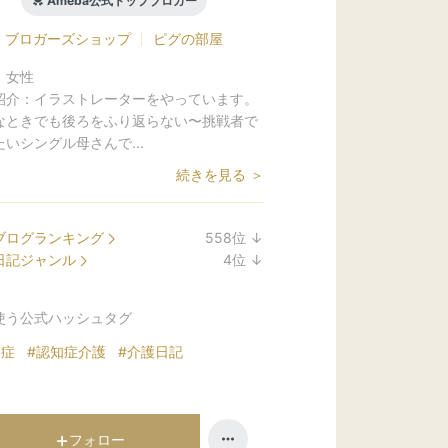
Ameba公式トップブロガー
ブロガーズショップ
ピグの部屋
：
女性
紹介：
イラストレーターをやっています。
なときでも後ろをふり返らない〜挑戦者で
いシングル母さんで...
続きを見る ＞
ブログランキング
558
位
↓
ラ
日記ジャンル
4
位
↓
ン
ラ
キ
ン
使う公式ハッシュタグ
ン
キ
グ
ン
知症
#認知症介護
#介護日記
下
グ
降
下
降
フォロー