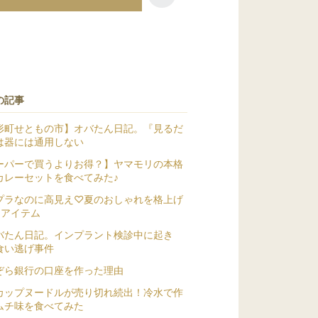
の記事
形町せともの市】オバたん日記。『見るだ
は器には通用しない
ーパーで買うよりお得？】ヤマモリの本格
カレーセットを食べてみた♪
プラなのに高見え♡夏のおしゃれを格上げ
3アイテム
バたん日記。インプラント検診中に起き
食い逃げ事件
ぞら銀行の口座を作った理由
カップヌードルが売り切れ続出！冷水で作
ムチ味を食べてみた