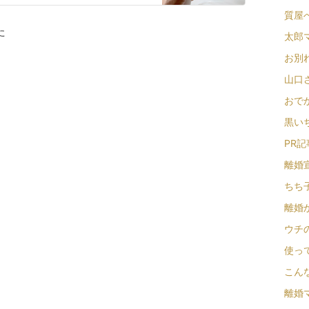
質屋へ
た
太郎マ
お別れ
山口さ
おでかけ
黒いち
PR記事
離婚宣
ちち子
離婚か
ウチの
使って
こんな
離婚マ