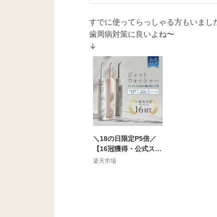
すでに使ってらっしゃる方もいまし
歯周病対策に良いよね〜
↓
＼18の日限定P5倍／
【16冠獲得・公式スト
ア】 ジェットウォッシ
楽天市場
ャー 口腔洗浄器 ウォ
ーターフロス 口腔洗浄
機 口内洗浄器 タンク
レス 歯 マウスウォッ
シャー 歯間 ジェット