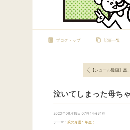
ブログトップ
記事一覧
【シュール漫画】黒いちち子が見た！今の自分
泣いてしまった母ち
2023年06月18日 07時44分31秒
テーマ：
親の介護１年生