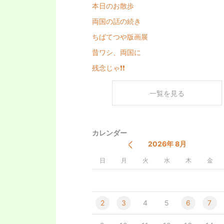
本日のお散歩
両国の話の続き
ちばてつや版画展
昔ワシ、両国に
残念じゃ❗❗
一覧を見る
カレンダー
2026年 8月
日
月
火
水
木
金
2
3
4
5
6
7