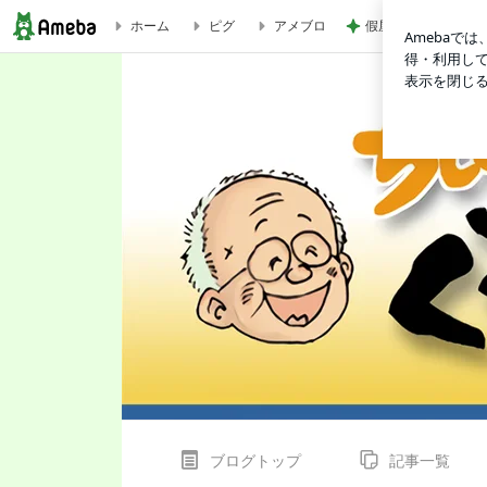
假屋崎省吾 軽井沢
ホーム
ピグ
アメブロ
怒ったらダメ | ちばてつやのブログ『ぐずてつ日記』
ブログトップ
記事一覧