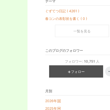
テーマ
ぐずてつ日記 ( 4261 )
春コンの表彰状を書く ( 0 )
一覧を見る
このブログのフォロワー
フォロワー:
10,751
人
フォロー
月別
2026
年
開
2025
年
く