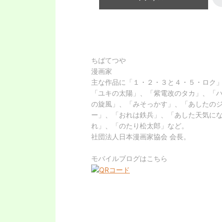
ちばてつや
漫画家
主な作品に「１・２・３と４・５・ロク
「ユキの太陽」、「紫電改のタカ」、「
の旋風」、「みそっかす」、「あしたの
ー」、「おれは鉄兵」、「あした天気に
れ」、「のたり松太郎」など。
社団法人日本漫画家協会 会長。
モバイルブログはこちら