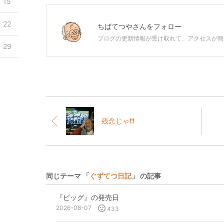
15
22
ちばてつや
さんをフォロー
ブログの更新情報が受け取れて、アクセスが簡
29
残念じゃ❗❗
同じテーマ 「
ぐずてつ日記
」 の記事
『ビッグ』の発売日
2026-08-07
433