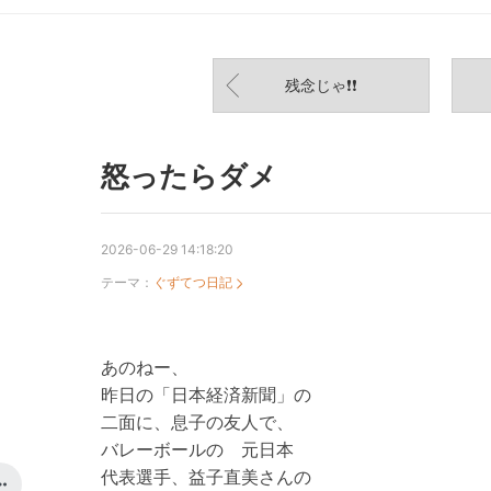
残念じゃ❗❗
怒ったらダメ
2026-06-29 14:18:20
テーマ：
ぐずてつ日記
あのねー、
昨日の「日本経済新聞」の
二面に、息子の友人で、
バレーボールの 元日本
代表選手、益子直美さんの