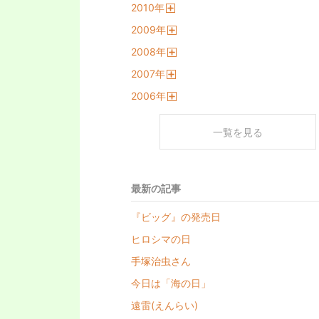
2010
年
く
開
2009
年
く
開
2008
年
く
開
2007
年
く
開
2006
年
く
開
く
一覧を見る
最新の記事
『ビッグ』の発売日
ヒロシマの日
手塚治虫さん
今日は「海の日」
遠雷(えんらい)