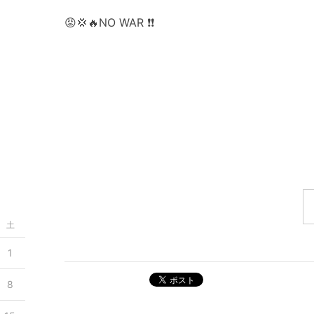
😡💢🔥NO WAR ❗❗
土
1
ポスト
8