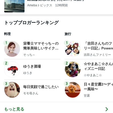
Amebaトピックス
12時間前
トップブロガーランキング
料理
旅行
1
1
栄養士ママそっち～の
「吉田さんちのフ
簡単美味しいサイクル
リー日記」Powere
献立
y Ameba 吉田さ
そっち～
吉田さんファミリー
ミリーオフィシャ
ログ
2
2
☆やまあこ☆さん
ゆうき酒場
ィズニー日記
ゆうき
☆やまあこ☆
3
3
日々是甘露2〜デ
毎日笑顔で過ごしたい
ー風味〜
モモ母さん
甘露
もっと見る