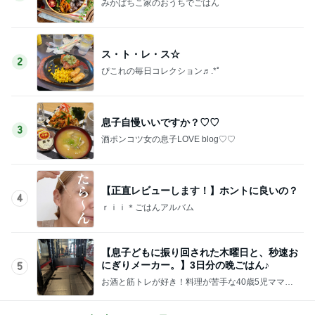
みかぱちこ家のおうちでごはん
ス・ト・レ・ス☆
2
ぴこれの毎日コレクション♬.*ﾟ
息子自慢いいですか？♡♡
3
酒ポンコツ女の息子LOVE blog♡♡
【正直レビューします！】ホントに良いの？
4
ｒｉｉ＊ごはんアルバム
【息子どもに振り回された木曜日と、秒速お
にぎりメーカー。】3日分の晩ごはん♪
5
お酒と筋トレが好き！料理が苦手な40歳5児ママ主
婦のブログ♪リビング集合〜！！