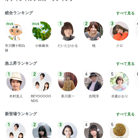
総合ランキング
すべて見る
1
2
3
市川團十郎白
小林麻央
だいたひかる
桃
クロ
猿
急上昇ランキング
すべて見る
1
2
3
4
5
木村直人
BEYOOOOO
美川憲一
吉岡淳
水森かおり
NDS
新登場ランキング
すべて見る
1
2
3
4
5