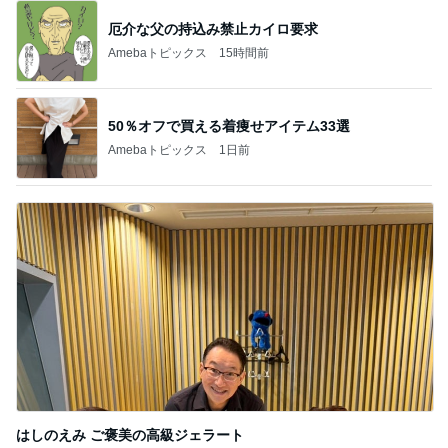
厄介な父の持込み禁止カイロ要求
Amebaトピックス
15時間前
50％オフで買える着痩せアイテム33選
Amebaトピックス
1日前
はしのえみ ご褒美の高級ジェラート