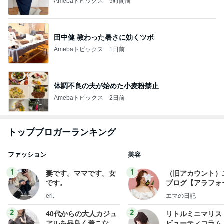
Amebaトピックス
9時間前
田中健 教わった暑さに効くツボ
Amebaトピックス
1日前
体調不良の夫が始めた小麦粉禁止
Amebaトピックス
2日前
トップブロガーランキング
ファッション
美容
1
1
妻です。ママです。女
（旧アカウント）
です。
ブログ【アラフォ
社売却セカンドラ
eri.
エマの日記
フ】
2
2
40代からの大人カジュ
リトルミニマリス
アルを品良く着こなす
ビューティコラム 