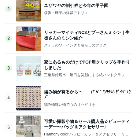
ユザワヤの割引券と今年の甲子園
1
横浜・磯子の洋裁アトリエ
リッカーマイティNC3とプーさんミシン｜生
徒さんのミシン紹介
2
ステラのソーイングと暮らしのブログ
家にあるものだけでPOP用クリップを手作り
しました
3
三重県鈴鹿市 毎日を笑顔にする紙バンドクラフト
教室＆クラフト工房 Twinkle Cat
編み物が有るから⋯ (*´∀｀*)ﾜﾀｼﾊ ﾀﾞｲｼﾞｮｳ
ﾌﾞ
4
編み物縫い物で心のリハビリを
可愛い撮影小物＆セール購入品☆ビューティ
ーデー〜バッグ＆アクセサリー♪
5
Harmony color ハッピーカラー＆アクセサリー☆毎