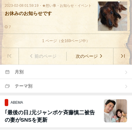
2023-02-08 01:59:19
・
★想い事・お知らせ・イベント
お休みのお知らせです
7
1
ページ（全
169
ページ中）
前のページ
次のページ
月別
テーマ別
ABEMA
｢最後の日｣元ジャンポケ斉藤慎二被告
の妻がSNSを更新