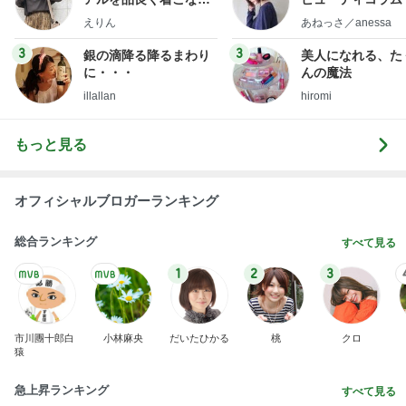
ファッションブログ
little minimalist'
えりん
あねっさ／anessa
uty colum
3
3
銀の滴降る降るまわり
美人になれる、た
に・・・
んの魔法
illallan
hiromi
もっと見る
オフィシャルブロガーランキング
総合ランキング
すべて見る
1
2
3
市川團十郎白
小林麻央
だいたひかる
桃
クロ
猿
急上昇ランキング
すべて見る