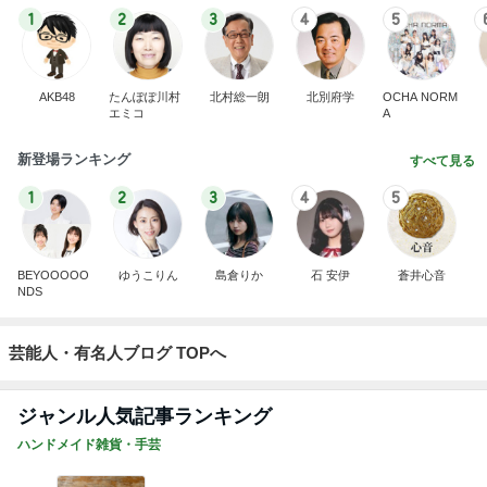
1
2
3
4
5
AKB48
たんぽぽ川村
北村総一朗
北別府学
OCHA NORM
エミコ
A
新登場ランキング
すべて見る
1
2
3
4
5
BEYOOOOO
ゆうこりん
島倉りか
石 安伊
蒼井心音
NDS
芸能人・有名人ブログ TOPへ
ジャンル人気記事ランキング
ハンドメイド雑貨・手芸