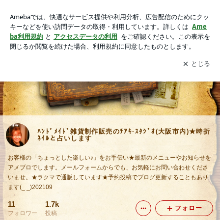
ﾊﾝﾄﾞﾒｲﾄﾞ雑貨制作販売のﾁｱｷ·ｽﾀｼﾞｵ(大阪市内)★時折ﾈｲﾙと占い
します
アプリをダウンロードして
ブログの更新通知
を受け取りまし
開く
ょう。
ﾊﾝﾄﾞﾒｲﾄﾞ雑貨制作販売のﾁｱｷ·ｽﾀｼﾞｵ(大阪市内)★時折
ﾈｲﾙと占いします
お客様の「ちょっとした楽しい♪」をお手伝い★最新のメニューやお知らせを
アメブロでします。メールフォームからでも、お気軽にお問い合わせくださ
いませ。★ラクマで通販しています★予約投稿でブログ更新することもあり
ます(_ _)202109
11
1.7k
フォロー
フォロワー
投稿