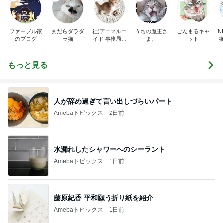
ファーブル家
まだらダラダ
社)アニマルエ
うちの魔王さ
ごんまるキャ
N
のブログ
ラ猫
イド 事務局＆
ま。
ット
みんなの日記
もっと見る
人が辞め過ぎて言い出しづらいパート
Amebaトピックス
2日前
水漏れしたシャワーへのシーラント
Amebaトピックス
1日前
藤原紀香 平和願う折り紙を紹介
Amebaトピックス
1日前