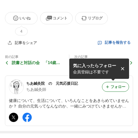
いいね
コメント
リブログ
4
記事を報告する
記事をシェア
前の記事
次の記事
読書と対話の会 「14歳か
パーキンソン病と鍼灸
気に入ったらフォロー
らの哲学」言葉1
会員登録は不要です
ちあ鍼灸院 の 元気応援日記
フォロー
ちあ鍼灸師
健康について、生活について、いろんなことをあきらめていません
か？ 自分の元気ってなんなのか、一緒にみつけていきませんか。
練馬駅徒歩3分のくつろげる治療院から、鍼灸（はり・きゅう）に
ついてのよしなしごとをお送りします。質問なども、ぜひお寄せく
ださい。