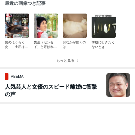
最近の画像つき記事
夏のほうろく
先生（センセ
おなかが動くの
学校に行きたく
灸 ～土用は養
イ）と呼ばれる
は
ないとき
生 熱で暑気払
こと
い～ 瞑想音楽
と共に 第五回
もっと見る
め
ABEMA
人気芸人と女優のスピード離婚に衝撃
の声