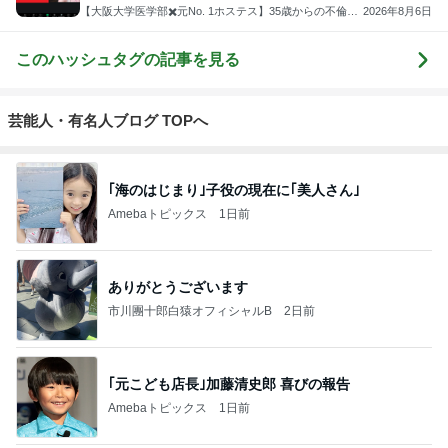
ご感想
【大阪大学医学部✖️元No. 1ホステス】35歳からの不倫恋
2026年8月6日
愛の非常識な教科書
このハッシュタグの記事を見る
芸能人・有名人ブログ TOPへ
｢海のはじまり｣子役の現在に｢美人さん｣
Amebaトピックス
1日前
ありがとうございます
市川團十郎白猿オフィシャルB
2日前
｢元こども店長｣加藤清史郎 喜びの報告
Amebaトピックス
1日前