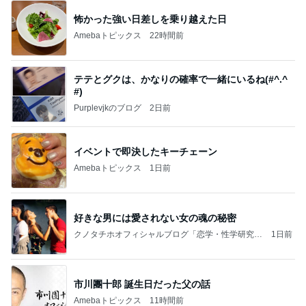
怖かった強い日差しを乗り越えた日
Amebaトピックス
22時間前
テテとグクは、かなりの確率で一緒にいるね(#^.^
#)
Purplevjkのブログ
2日前
イベントで即決したキーチェーン
Amebaトピックス
1日前
好きな男には愛されない女の魂の秘密
クノタチホオフィシャルブログ「恋学・性学研究
1日前
室」Powered by Ameba
市川團十郎 誕生日だった父の話
Amebaトピックス
11時間前