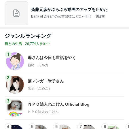
斎藤元彦がぶらぶら動画のアップを止めた
Bank of Dreamの公営競技はどこへ行く
8日前
ジャンルランキング
猫との生活
26,774人参加中
1
母さんは今日も世話をやく
藤緒 ミルカ
2
猫マンガ 米子さん
米子（こめこ）
3
ＮＰＯ法人ねこけん Official Blog
ＮＰＯ法人ねこけん
4
5
6
7
8