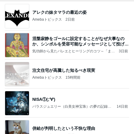
アレクの妹タマラの最近の姿
Amebaトピックス
2日前
涅槃寂静をゴールに設定することがなぜ大事なの
か、シンボルを受容可能なメッセージとして投げる
ことが
気功師から見たバレエとヒーリングのコツ～「まと
3日前
いのば」ブログ
注文住宅が高騰した知るべき現実
Amebaトピックス
15時間前
NISA①(;'∀')
パラスジュエリー（白美女神宝珠）の夢の記録
14日前
（続編）
併給が判明したという不快な理由