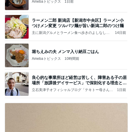
Amebaトピックス
1日前
ラーメン二郎 新潟店【新潟市中央区】ラーメン小
つけメン変更 ツルパツ麺が旨い新潟二郎のつけ麺
主に新潟グルメとラーメン食べ歩きのよしなしご
14日前
と
堀ちえみの夫 メンマ入り納豆ごはん
Amebaトピックス
10時間前
良心的な事業所ほど経営は苦しく、障害ある子の居
場所「放課後デイサービス」で深刻化する理念と現
実の
立石美津子オフィシャルブログ「テキトー母さんの
1日前
すすめ」Powered by Ameba