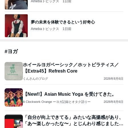
Amebaトピックス
1日前
夢の未来を体験できるという好奇心
Amebaトピックス
1日前
#
ヨガ
ホイールヨガベーシック／ホットピラティス／
【Extra45】Refresh Core
くんさんのブログ
2026年8月6日
【New!!】Asian Music Yoga を受けてきた。
A Clockwork Orange ーヨガ記録とオタク語りー
2026年8月6日
「自分が向上できてる」みたいな高揚感があり、
「あ〜楽しかったな〜」とじんわり感じました～