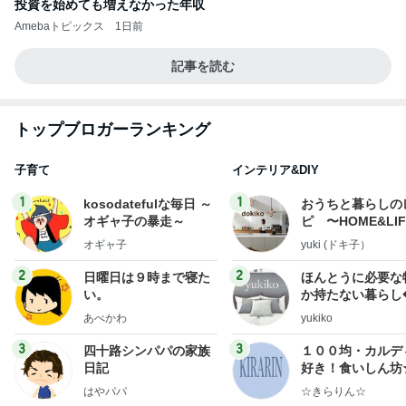
投資を始めても増えなかった年収
Amebaトピックス
1日前
記事を読む
トップブロガーランキング
子育て
インテリア&DIY
1
1
kosodatefulな毎日 ～
おうちと暮らしの
オギャ子の暴走～
ピ 〜HOME&LI
オギャ子
yuki (ドキ子）
2
2
日曜日は９時まで寝た
ほんとうに必要な
い。
か持たない暮らし
ep Life Simple
あべかわ
yukiko
ンテリアのきろく
3
3
四十路シンパパの家族
１００均・カルデ
日記
好き！食いしん坊
らりん☆のブログ
はやパパ
☆きらりん☆