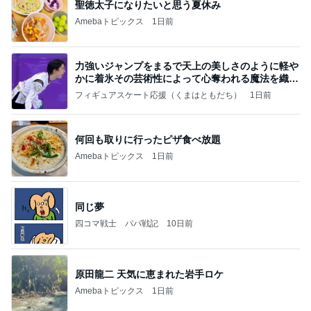
聖徳太子になりたいと思う夏休み
Amebaトピックス
1日前
力強いジャンプをまるで天上の美しさのように軽や
かに着氷その芸術性によって心奪われる魔法を織り
なす
フィギュアスケート応援（くまはともだち）
1日前
何回も取りに行ったピザ食べ放題
Amebaトピックス
1日前
同じ夢
四コマ戦士 パパ戦記
10日前
原田龍二 天気に恵まれた岩手ロケ
Amebaトピックス
1日前