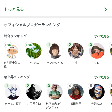
もっと見る
オフィシャルブロガーランキング
総合ランキング
すべて見る
1
2
3
市川團十郎白
小林麻央
だいたひかる
桃
クロ
猿
急上昇ランキング
すべて見る
1
2
3
4
5
デーモン閣下
片岡愛之助
林下清志(ビッ
沢田聖子
金沢克彦
グダディ)