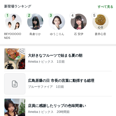
新登場ランキング
すべて見る
1
2
3
4
5
BEYOOOOO
島倉りか
ゆうこりん
石 安伊
蒼井心音
NDS
大好きなフルーツで始まる夏の朝
Amebaトピックス
1日前
広島原爆の日 市長の言葉に動揺する総理
ブルーサファイア
1日前
店員に感謝したリップの色味間違い
Amebaトピックス
20時間前