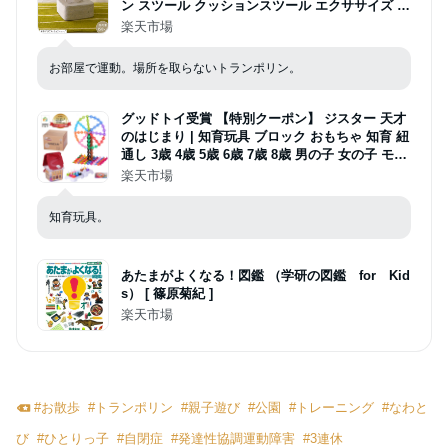
ン スツール クッションスツール エクササイズ フ
ィットネス シンプル リビング マンション 大人
楽天市場
有酸素運動 室内 屋内 ダイエット 運動 静音 足踏
み]
お部屋で運動。場所を取らないトランポリン。
グッドトイ受賞 【特別クーポン】 ジスター 天才
のはじまり | 知育玩具 ブロック おもちゃ 知育 紐
通し 3歳 4歳 5歳 6歳 7歳 8歳 男の子 女の子 モン
テッソーリ プレゼント 子供 パズル 玩具 立体パ
楽天市場
ズル フラワーブロック 遊び 保育 幼児 3才 4才 5
才 6才
知育玩具。
あたまがよくなる！図鑑 （学研の図鑑 for Kid
s） [ 篠原菊紀 ]
楽天市場
#
お散歩
#
トランポリン
#
親子遊び
#
公園
#
トレーニング
#
なわと
び
#
ひとりっ子
#
自閉症
#
発達性協調運動障害
#
3連休