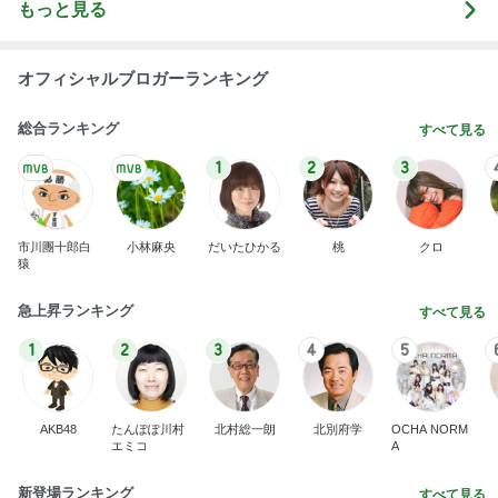
もっと見る
オフィシャルブロガーランキング
総合ランキング
すべて見る
1
2
3
市川團十郎白
小林麻央
だいたひかる
桃
クロ
猿
急上昇ランキング
すべて見る
1
2
3
4
5
AKB48
たんぽぽ川村
北村総一朗
北別府学
OCHA NORM
エミコ
A
新登場ランキング
すべて見る