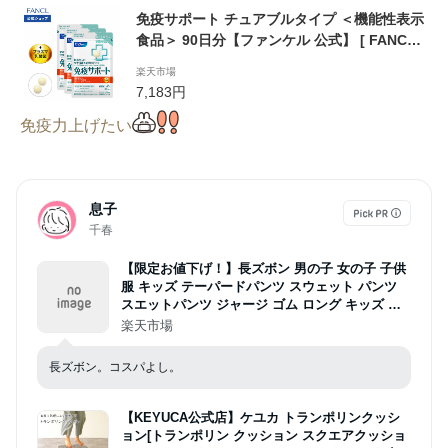
免疫サポート チュアブルタイプ ＜機能性表示
食品＞ 90日分【ファンケル 公式】 [ FANCL
サプリ サプリメント 免疫 プラズマ乳酸菌 乳
楽天市場
酸菌 ビタミンc ビタミンd ビタミンb ビタミ
7,183円
ン チュアブル 健康 サポート 栄養 女性 男性
健康食品 栄養補助 ビタミンb2 カテキン ]
免疫力上げたい
息子
千春
【限定お値下げ！】長ズボン 男の子 女の子 子供
服 キッズ テーパードパンツ スウェット パンツ
スエットパンツ ジャージ ゴム ロング キッズ 子
供 こども 子ども ボーイズ ガールズ ストレッチ
楽天市場
120 130 140 150
長ズボン。コスパよし。
【KEYUCA公式店】ケユカ トランポリンクッシ
ョン[トランポリン クッション スクエアクッショ