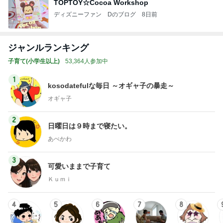
TOPTOY☆Cocoa Workshop
ディズニーファン Dのブログ
8日前
ジャンルランキング
子育て(小学生以上)
53,364人参加中
1
kosodatefulな毎日 ～オギャ子の暴走～
オギャ子
2
日曜日は９時まで寝たい。
あべかわ
3
可愛いままで子育て
Ｋｕｍｉ
4
5
6
7
8