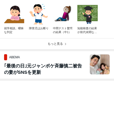
就学相談。曖昧
障害児はお断り
中間テスト驚愕
知能検査の結果
な判定
の結果（中1）
が前代未聞な自
閉症息子。
もっと見る
ABEMA
｢最後の日｣元ジャンポケ斉藤慎二被告
の妻がSNSを更新