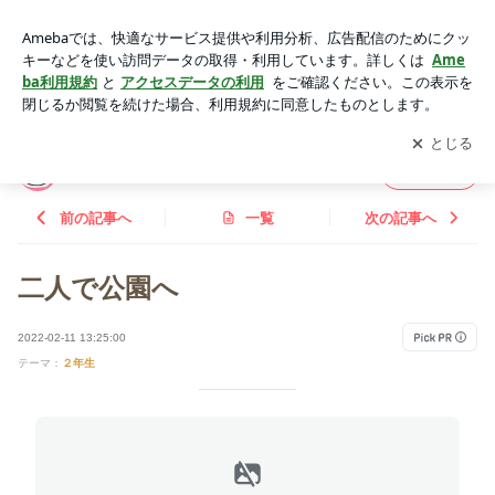
二人で公園へ | 中1自閉症＆ADHD息子の成長記録
アプリをダウンロードして
ブログの更新通知
を受け取りまし
開く
ょう。
中1自閉症＆ADHD息子の成長記録
フォロー
前の記事へ
一覧
次の記事へ
二人で公園へ
2022-02-11 13:25:00
テーマ：
２年生