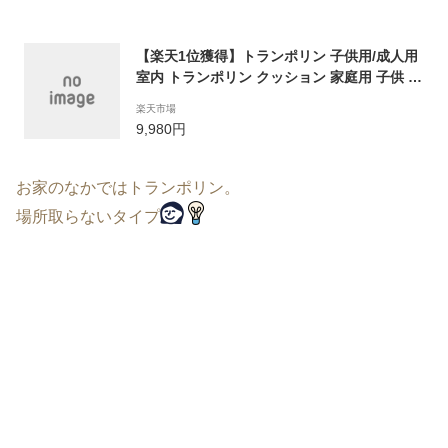
【楽天1位獲得】トランポリン 子供用/成人用
室内 トランポリン クッション 家庭用 子供 運
動不足解消 効果 室内用 大人用 小さなトラン
楽天市場
ポリン 静音 小型 エクササイズ 簡易 四角いト
9,980円
ランポリン 座布団 ダイエット 耐荷重100kg
トレーニング インテリア 親子遊び家族時間
お家のなかではトランポリン。
場所取らないタイプ