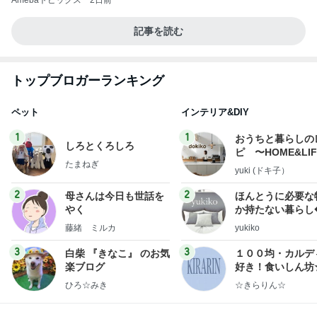
Amebaトピックス
2日前
記事を読む
トップブロガーランキング
ペット
インテリア&DIY
1
1
おうちと暮らしの
しろとくろしろ
ピ 〜HOME&LI
たまねぎ
yuki (ドキ子）
2
2
母さんは今日も世話を
ほんとうに必要な
やく
か持たない暮らし
ep Life Simple
藤緒 ミルカ
yukiko
ンテリアのきろく
3
3
白柴 『きなこ』 のお気
１００均・カルデ
楽ブログ
好き！食いしん坊
らりん☆のブログ
ひろ☆みき
☆きらりん☆