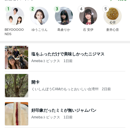
1
2
3
4
5
BEYOOOOO
ゆうこりん
島倉りか
石 安伊
蒼井心音
NDS
塩をふっただけで美味しかったニジマス
Amebaトピックス
1日前
開卡
くいしんぼうCAMのもっとおいしい台湾!!!!
2日前
好印象だったミミが無いジャムパン
Amebaトピックス
1日前