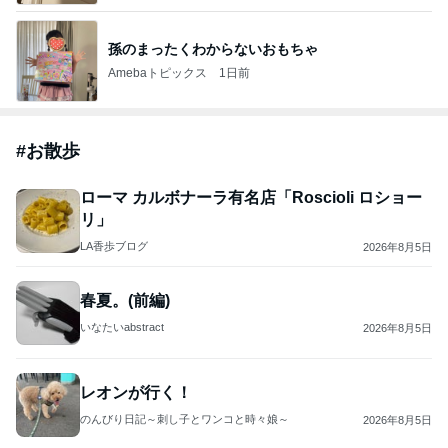
孫のまったくわからないおもちゃ
Amebaトピックス
1日前
#
お散歩
ローマ カルボナーラ有名店「Roscioli ロショー
リ」
LA香歩ブログ
2026年8月5日
春夏。(前編)
いなたいabstract
2026年8月5日
レオンが行く！
のんびり日記～刺し子とワンコと時々娘～
2026年8月5日