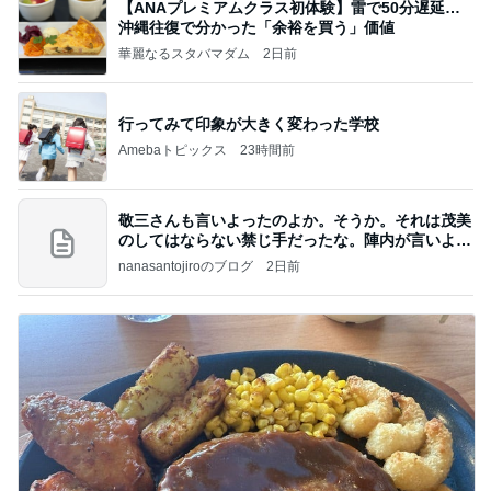
【ANAプレミアムクラス初体験】雷で50分遅延…
沖縄往復で分かった「余裕を買う」価値
華麗なるスタバマダム
2日前
行ってみて印象が大きく変わった学校
Amebaトピックス
23時間前
敬三さんも言いよったのよか。そうか。それは茂美
のしてはならない禁じ手だったな。陣内が言いよる
のよ
nanasantojiroのブログ
2日前