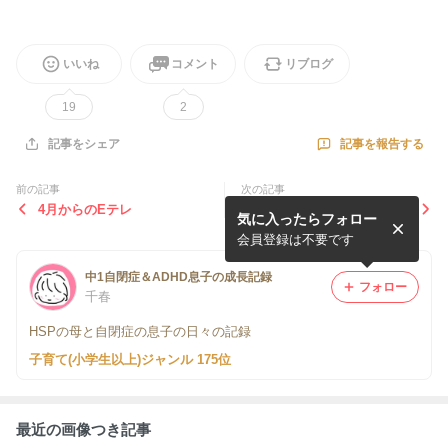
いいね
コメント
リブログ
19
2
記事を報告する
記事をシェア
前の記事
次の記事
4月からのEテレ
動画
気に入ったらフォロー
会員登録は不要です
中1自閉症＆ADHD息子の成長記録
フォロー
千春
HSPの母と自閉症の息子の日々の記録
子育て(小学生以上)ジャンル 175位
最近の画像つき記事