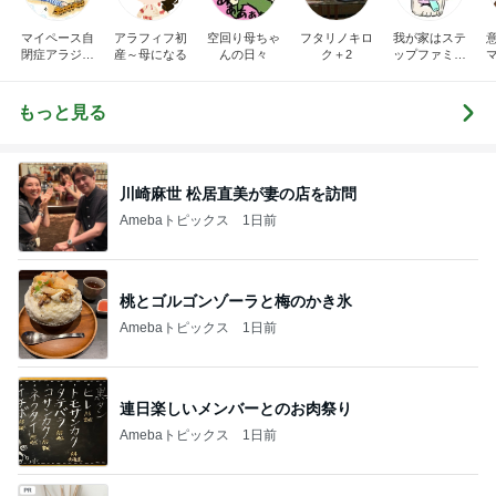
マイペース自
アラフィフ初
空回り母ちゃ
フタリノキロ
我が家はステ
閉症アラジン
産～母になる
んの日々
ク＋2
ップファミリ
の子育て日記
ー
もっと見る
川崎麻世 松居直美が妻の店を訪問
Amebaトピックス
1日前
桃とゴルゴンゾーラと梅のかき氷
Amebaトピックス
1日前
連日楽しいメンバーとのお肉祭り
Amebaトピックス
1日前