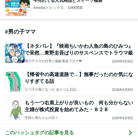
今売れてる人気商品とスイーツ福袋
Amebaトピックス
10時間前
#
男の子ママ
【ネタバレ】『映画ちいかわ人魚の島のひみつ』
で呆然…東野圭吾ばりのサスペンスでトラウマ級
男の子ママの日常と物欲美容ブログ❤︎
2026年8月8日
【帰省中の高速道路で…】無事だったのか気にな
りすぎてる話
三つ子の母になった ありつん日記。
2026年8月8日
もう一つ右肩上がりが良いもの 何も分からない
主婦が株式投資を始めてみた・８２８
空回り母ちゃんの日々
2026年8月8日
このハッシュタグの記事を見る