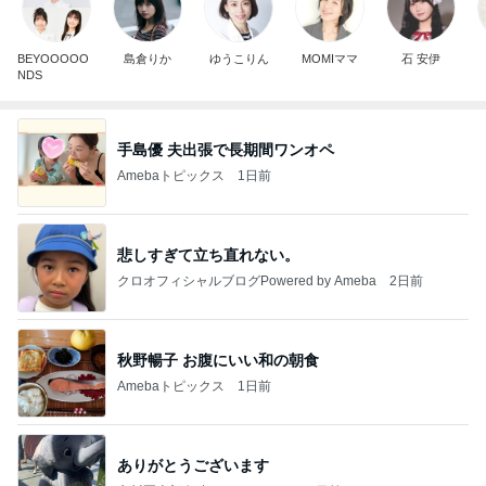
BEYOOOOO
島倉りか
ゆうこりん
MOMIママ
石 安伊
NDS
手島優 夫出張で長期間ワンオペ
Amebaトピックス
1日前
悲しすぎて立ち直れない。
クロオフィシャルブログPowered by Ameba
2日前
秋野暢子 お腹にいい和の朝食
Amebaトピックス
1日前
ありがとうございます