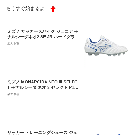
もうすぐ始まるよー
ミズノ サッカースパイク ジュニア モ
ナルシーダネオ2 SE JR ハードグラウ
ンド用 人工芝用 P1GB222525 MIZU
楽天市場
NO
ミズノ MONARCIDA NEO III SELEC
T モナルシーダ ネオ 3 セレクト P1G
A242509 サッカー スパイクシューズ
楽天市場
3E : ホワイト×ブラック MIZUNO
サッカー トレーニングシューズ ジュ