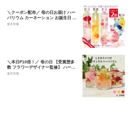
＼クーポン配布／ 母の日お届け ハー
バリウム カーネーション お誕生日 さ
くら 贈り物 ギフト お誕生日 退職 送
楽天市場
別 プレゼント 母の日 お供え ギフト
桜 プリザーブドフラワー 送料無料 お
祝い 退職 開店 祝い 結婚祝い 贈り物
結婚式 退職祝い 還暦 古希 喜寿 米寿
花 女性
＼本日P10倍！／ 母の日 【受賞歴多
数 フラワーデザイナー監修】 ハーバ
リウム LEDライト ギフトボックス 日
楽天市場
本製 フラワーギフト 花 プリザーブド
フラワー プレゼント 人気 記念日 誕生
日 お祝い 新生活 開店祝 結婚祝 母親
お母さん 30代 40代 50代 60代 バーバ
リウム