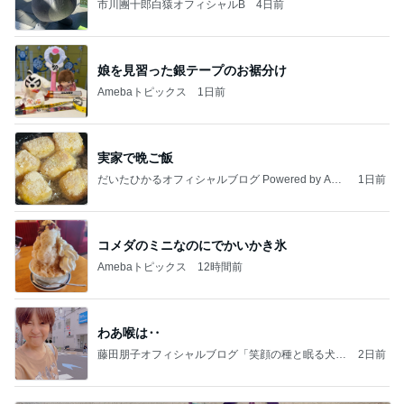
市川團十郎白猿オフィシャルB
4日前
娘を見習った銀テープのお裾分け
Amebaトピックス
1日前
実家で晩ご飯
だいたひかるオフィシャルブログ Powered by Ame
1日前
ba
コメダのミニなのにでかいかき氷
Amebaトピックス
12時間前
わあ喉は‥
藤田朋子オフィシャルブログ「笑顔の種と眠る犬」
2日前
Powered by Ameba