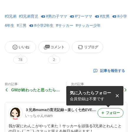
#
3兄弟
#
3兄弟育児
#
男の子ママ
#
ワーママ
#
次男
#
小学
4年生
#
三男
#
小学2年生
#
サッカー
#
サッカー少年
いいね
コメント
リブログ
78
2
記事を報告する
前の記事
次の記事
GWが終わったと思ったら中
愛犬ルートGW散歩とポケモ
気に入ったらフォロー
間テストです！
ンGO！
会員登録は不要です
３兄弟mamaの育児記録～楽しく七色EVERYDAY〜
フォロー
いっちゃんmam
我が家にわんこがやって来た！サッカーを頑張る3兄弟とわんこと
の日々⸜( ´ ꒳ ` )⸝クスッと笑える毎日を綴ります！