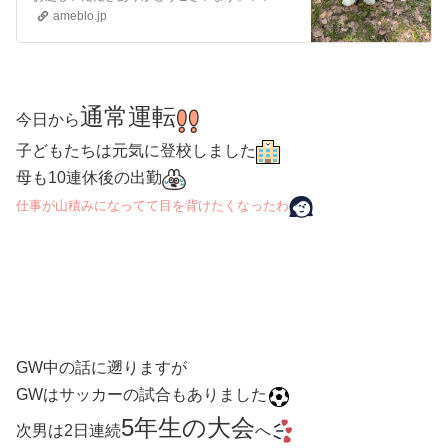
ameblo.jp
通常運転
今日から
子どもたちは元気に登校しました
母も10連休後の出勤
仕事が山積みになってて目を背けたくなった
わ
GW中の話
に遡りますが
GWはサッカーの試合もありました
5年生の大会
次男は2日連続
へ