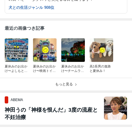
犬との生活ジャンル 908位
最近の画像つき記事
夏休みのお出か
夏休みのお出か
夏休みのお出か
高1長男の進路
け〜よしもとお
け〜映画トイス
け〜チームラボ
と夏休み！
笑い劇場〜
トーリー5〜
ボタニカルガー
デン〜
もっと見る
ABEMA
神田うの「神様を恨んだ」3度の流産と
不妊治療