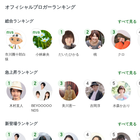
オフィシャルブロガーランキング
総合ランキング
すべて見る
1
2
3
市川團十郎白
小林麻央
だいたひかる
桃
クロ
猿
急上昇ランキング
すべて見る
1
2
3
4
5
木村直人
BEYOOOOO
美川憲一
吉岡淳
水森かおり
NDS
新登場ランキング
すべて見る
1
2
3
4
5