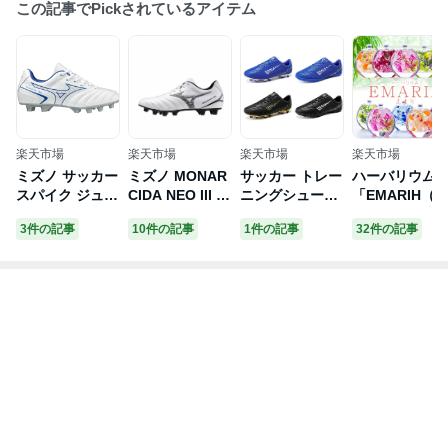
この記事でPickされているアイテム
楽天市場
楽天市場
楽天市場
楽天市場
ミズノ サッカー
ミズノ MONAR
サッカー トレー
ハーバリウム
スパイク ジュニ
CIDA NEO III S
ニングシューズ
「EMARIH（
ア モナルシーダ
ELECT モナル
ジュニア サッカ
まり）」 送料
3件の記事
10件の記事
1件の記事
32件の記事
ネオ2 SE JR ハ
シーダ ネオ 3 セ
ーシューズ メン
料』
ードグラウンド
レクト P1GA24
ズ サッカースパ
用 人工芝用 P1
2509 サッカー
イク3E フット
GB222525 MIZ
スパイクシュー
サルシューズ キ
UNO
ズ 3E : ホワイト
ッズ 壊れた爪サ
×ブラック MIZU
ッカーシューズ
NO
プロサッカーシ
ューズ スパイク
サッカー 21.0c
m-27.5cm