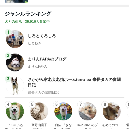
ジャンルランキング
犬との生活
39,916人参加中
1
しろとくろしろ
たまねぎ
2
まりんPAPAのブログ
まりんPAPA
3
さかがみ家老犬老猫ホームterra-pa 寮長タカの奮闘
日記
寮長タカの奮闘日記
4
5
6
7
8
PECOいぬ
高野由磨子
白柴 『きな
love-3025のブ
初めてのコー