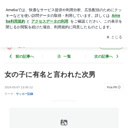
女の子に有名と言われた次男 | ３兄弟mamaの育児記録～楽し
く七色EVERYDAY〜
アプリをダウンロードして
ブログの更新通知
を受け取りまし
開く
ょう。
３兄弟mamaの育児記録～楽しく七色EVERY
フォロー
DAY〜
前の記事へ
一覧
次の記事へ
女の子に有名と言われた次男
2024-05-07 13:00:12
テーマ：
サッカー記録