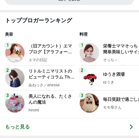
トップブロガーランキング
美容
料理
1
1
（旧アカウント）エマ
栄養士ママそっち
ブログ【アラフォー会
簡単美味しいサイ
社売却セカンドライ
献立
エマの日記
そっち～
フ】
2
2
リトルミニマリストの
ゆうき酒場
ビューティコラム The
ゆうき
little minimalist's bea
あねっさ／anessa
uty colum
3
3
美人になれる、たくさ
毎日笑顔で過ごし
んの魔法
モモ母さん
hiromi
もっと見る