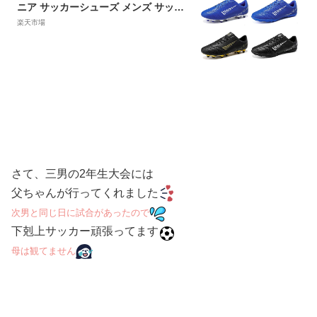
ニア サッカーシューズ メンズ サッカ
ースパイク3E フットサルシューズ キ
楽天市場
ッズ 壊れた爪サッカーシューズ プロ
サッカーシューズ スパイク サッカー
21.0cm-27.5cm
さて、三男の2年生大会には
父ちゃんが行ってくれました
次男と同じ日に試合があったので
下剋上サッカー頑張ってます
母は観てません