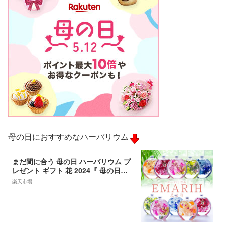
母の日におすすめなハーバリウム
まだ間に合う 母の日 ハーバリウム プ
レゼント ギフト 花 2024『 母の日ギ
フト 「EMARIH（えまり）」 送料無
楽天市場
料』