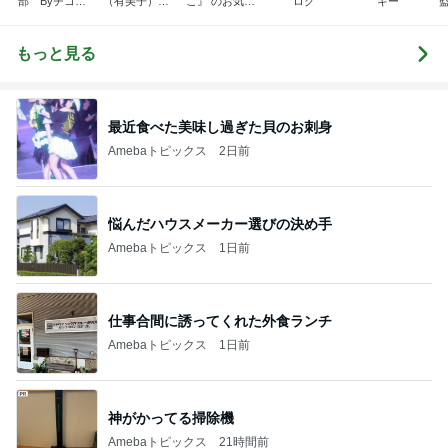
部 Byチコマ
（有美子）の
こ』 のお気楽
ログ
ギー
マ
ブログ
ブログ
もっと見る
最近食べた美味し過ぎた貝のお刺身
Amebaトピックス
2日前
悩んだハウスメーカー選びの決め手
Amebaトピックス
1日前
仕事合間に誘ってくれた外食ランチ
Amebaトピックス
1日前
神がかってる掃除機
Amebaトピックス
21時間前