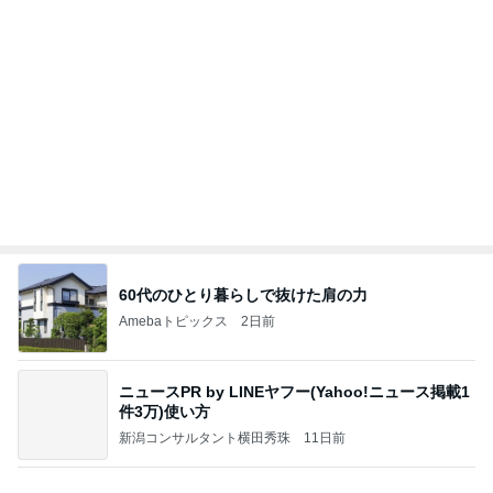
夫が買ったほぼインスタントラーメン
Amebaトピックス
1日前
PR TIMESより株主優待到着♪
ロティのきろく♪
4日前
平日でも満車で激混みの道の駅
Amebaトピックス
10時間前
不二家【情報】「新焼菓子シリーズ」
ペコ★不二家★をたずねて三千里
11日前