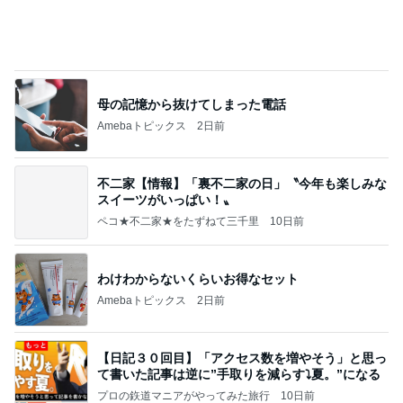
母の記憶から抜けてしまった電話
Amebaトピックス
2日前
不二家【情報】「裏不二家の日」〝今年も楽しみな
スイーツがいっぱい！〟
ペコ★不二家★をたずねて三千里
10日前
わけわからないくらいお得なセット
Amebaトピックス
2日前
【日記３０回目】「アクセス数を増やそう」と思っ
て書いた記事は逆に”手取りを減らす⤵夏。”になる
プロの鉃道マニアがやってみた旅行
10日前
梅沢富美男 2番目に好きなプリン
Amebaトピックス
13時間前