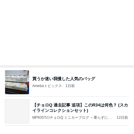
記事を読む
娘が激ハマり中のシンクのおもちゃ
Amebaトピックス
1日前
政府がそんな事をするはずがない・・
ミナミのライト らいと ライフ～light, right, life～
10日前
3種類のパイ生地を学ぶレッスン
Amebaトピックス
1日前
「STARLUST」のニューアルバムがもうすぐ配信
開始だってよ！！！！
「何してる人？」って聞かれたら「Webデザイナ
3日前
ー」って答えるサラリーマンの野望