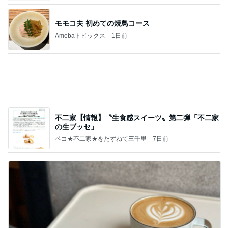
旦那様の言葉が今の私の救い
Amebaトピックス
1日前
記事を読む
年金の繰り下げでライフプラン見直し
Amebaトピックス
1日前
NMB48 LIVE!! ON DEMAND 単品550円の驚きの
画質