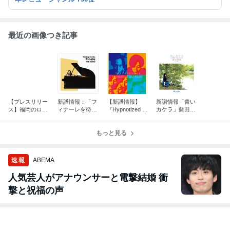
最近の画像つき記事
【プレスリリー
新譜情報：「フ
【新譜情報】
新譜情報「青い
ス】福岡のロッ
ィナーレを待ち
『Hypnotized a
カケラ」藍田理
クバンド 奏人
ながら」青野り
nd More』The P
緒
心 EP「kioku
え
enelopes
no naka」9/9リ
もっと見る
リース
速報
ABEMA
人気芸人がアナウンサーと電撃結婚 衝
撃と祝福の声