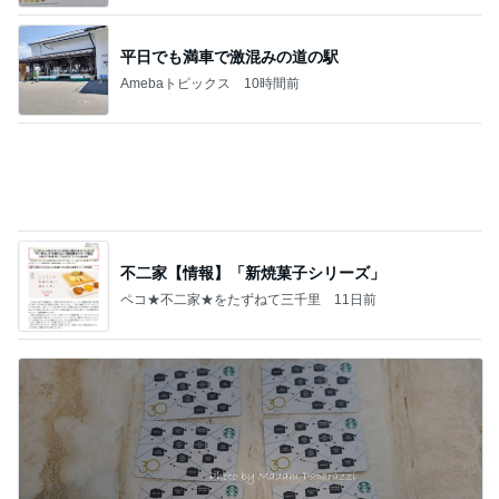
しむクルマの世界～
平原綾香 航海士ではない方向音痴
Amebaトピックス
13時間前
毎回悩む時間をゼロに！プレスリリースに準備すべ
き「ボイラープレート」とは？
オモシロイPRや商品開発なら任しときっ！～オモ
12日前
シロPRアドバイザー・堀美和子のブログ
義母の救急搬送よりゴルフの旦那
Amebaトピックス
2日前
東京ソラマチの「立ち喰い梅干し屋」とコラボ！梅
干しテキーラソーダをご紹介
目時裕美ブログ「Happy Drink Life」
7日前
モモコ夫 初めての焼鳥コース