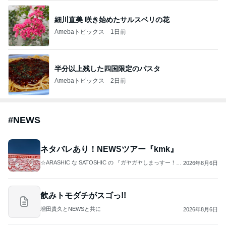
細川直美 咲き始めたサルスベリの花
Amebaトピックス
1日前
半分以上残した四国限定のパスタ
Amebaトピックス
2日前
#
NEWS
ネタバレあり！NEWSツアー『kmk』
☆ARASHIC な SATOSHIC の 『ガヤガヤしまっすー！』
2026年8月6日
☆
飲みトモダチがスゴっ!!
増田貴久とNEWSと共に
2026年8月6日