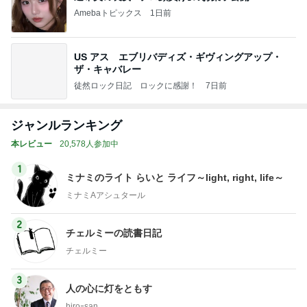
Amebaトピックス
1日前
US アス エブリバディズ・ギヴィングアップ・
ザ・キャバレー
徒然ロック日記 ロックに感謝！
7日前
ジャンルランキング
本レビュー
20,578人参加中
1
ミナミのライト らいと ライフ～light, right, life～
ミナミAアシュタール
2
チェルミーの読書日記
チェルミー
3
人の心に灯をともす
hiroｰsan