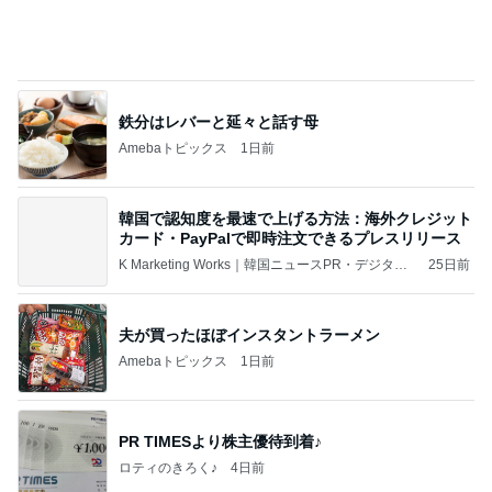
銀座では早くも品薄になった店舗名刺
Amebaトピックス
1日前
記事を読む
買うか迷い我慢した人気のバッグ
Amebaトピックス
1日前
【チョロQ 過去記事 追項】このR34は何色？ (スカ
イラインコレクションセット)
MP935TのチョロQ ミニカーブログ ～乗らずに楽
12日前