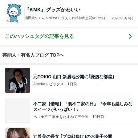
『KMK』グッズかわいい
増田貴久くん＆NEWSに支えられ精神疾患闘病中のほた
2026年8月6日
るんのブログ
このハッシュタグの記事を見る
芸能人・有名人ブログ TOPへ
元TOKIO 山口 新居地公開に｢謙虚な部屋｣
Amebaトピックス
1日前
不二家【情報】「裏不二家の日」〝今年も楽しみな
スイーツがいっぱい！〟
ペコ★不二家★をたずねて三千里
10日前
辻希美の長女 ｢プロ顔負け｣のお菓子公開