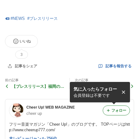
#
NEWS
#
プレスリリース
いいね
3
記事を報告する
記事をシェア
前の記事
次の記事
【プレスリリース】福岡のロ
新譜情報：「フィナーレを待
気に入ったらフォロー
ックバンド 奏人心 EP「ki
ちながら」青野りえ
oku no naka」9/9リリース
会員登録は不要です
Cheer Up! WEB MAGAZINE
フォロー
cheer up
フリー音楽マガジン「Cheer Up!」のブログです。 TOPページはhtt
p://www.cheerup777.com/
本レビュージャンル 756位