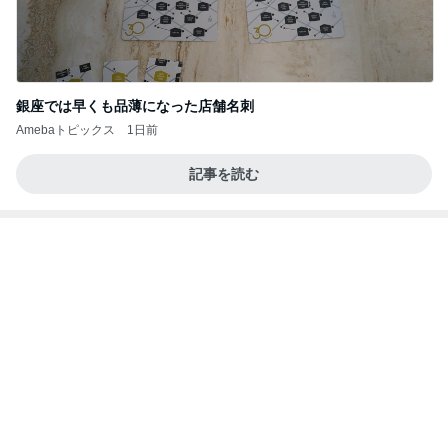
Amebaトピックス
1日前
不二家【情報】〝生食感スイーツ〟第二弾「不二家
の生ブッセ」
ペコ★不二家★をたずねて三千里
7日前
バターがじゅわりと贅沢なトースト
Amebaトピックス
1日前