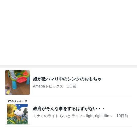
米国セブンイレブンの卵サンド
まあちゃんマンは行く！ オレゴン生活
14日前
販売場所で内容が違うハッピーバッグ
Amebaトピックス
12時間前
8/2 バンドじゃないもん！MAXX NAKAYOSHI 中野
駅前大盆踊り大会
いいことあれば的な...
2日前