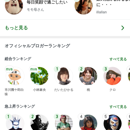
毎日笑顔で過ごしたい
に・・・
モモ母さん
illallan
もっと見る
オフィシャルブロガーランキング
総合ランキング
すべて見る
1
2
3
市川團十郎白
小林麻央
だいたひかる
桃
クロ
猿
急上昇ランキング
すべて見る
1
2
3
4
5