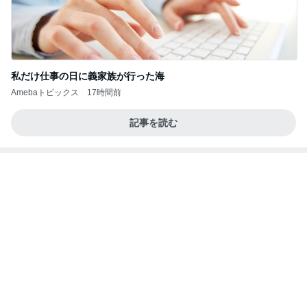
60代のひとり暮らしで抜けた肩の力
Amebaトピックス
2日前
ニュースPR by LINEヤフー(Yahoo!ニュース掲載1
件3万)使い方
新潟コンサルタント横田秀珠
11日前
鉄分はレバーと延々と話す母
Amebaトピックス
1日前
韓国で認知度を最速で上げる方法：海外クレジット
カード・PayPalで即時注文できるプレスリリース
K Marketing Works｜韓国ニュースPR・デジタル
25日前
マーケティング