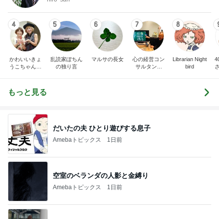
4
5
6
7
8
かわいいきょ
乱読家ぽちん
マルサの長女
心の経営コン
Librarian Night
うこちゃんブ
の独り言
サルタント
bird
ログ
（中小企業診
断士） 日本
の心（古典）
もっと見る
研究者 白倉
信司
だいたの夫 ひとり遊びする息子
Amebaトピックス
1日前
空室のベランダの人影と金縛り
Amebaトピックス
1日前