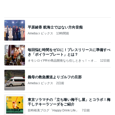
團十郎 看病を終え向かった場所
Amebaトピックス
1日前
おかげさまで盛況でした「しぶパラーと展in品川」
8月1日、2日開催♪講座も無事終了♪
大村由実オフィシャルブログ「うちの子育てはっけ
3日前
よい！」Powered by Ameba
お目当ての桃パフェと桃スープ
Amebaトピックス
1日前
2014年のアナ雪Blu-rayで7.1ch再生、その音の広
がりと感動は2Chより上
NetAudioと怪獣部屋
1日前