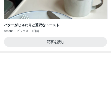
人力飛行少年の肉体を脱ぎ捨てたなら
3日前
クロ 娘とのまったりな1日の輝き
Amebaトピックス
1日前
ひらやまさん 長野桃羽
アンジュルムメンバーオフィシャルブログ Power
13日前
ed by Ameba
堀ちえみ 術後の経過観察で異常なし
Amebaトピックス
1日前