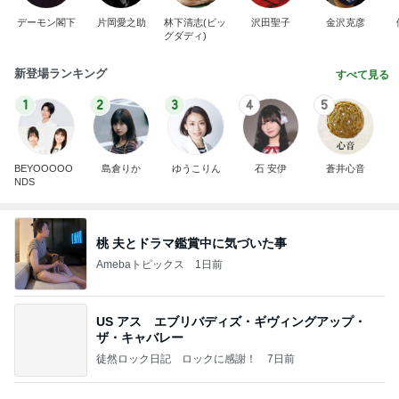
デーモン閣下
片岡愛之助
林下清志(ビッ
沢田聖子
金沢克彦
グダディ)
新登場ランキング
すべて見る
1
2
3
4
5
BEYOOOOO
島倉りか
ゆうこりん
石 安伊
蒼井心音
NDS
桃 夫とドラマ鑑賞中に気づいた事
Amebaトピックス
1日前
US アス エブリバディズ・ギヴィングアップ・
ザ・キャバレー
徒然ロック日記 ロックに感謝！
7日前