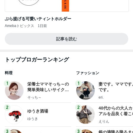
ぶら提げる可愛いティントホルダー
Amebaトピックス
1日前
記事を読む
トップブロガーランキング
料理
ファッション
1
1
栄養士ママそっち～の
妻です。ママです
簡単美味しいサイクル
です。
献立
そっち～
eri.
2
2
40代からの大人
ゆうき酒場
アルを品良く着こ
ゆうき
ファッションブロ
えりん
3
3
銀の滴降る降るま