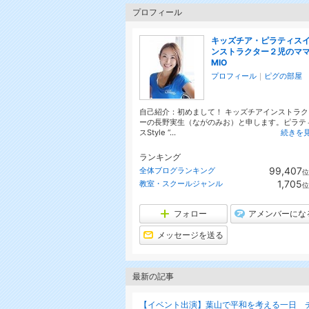
プロフィール
キッズチア・ピラティス
ンストラクター２児のマ
MIO
プロフィール
｜
ピグの部屋
自己紹介：初めまして！ キッズチアインストラク
ーの長野実生（ながのみお）と申します。ピラテ
スStyle “...
続きを
ランキング
99,407
全体ブログランキング
位
1,705
教室・スクールジャンル
位
フォロー
アメンバーにな
メッセージを送る
最新の記事
【イベント出演】葉山で平和を考える一日 