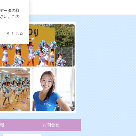
ログイン
クール”Lino Keikies”
報
お問合せ