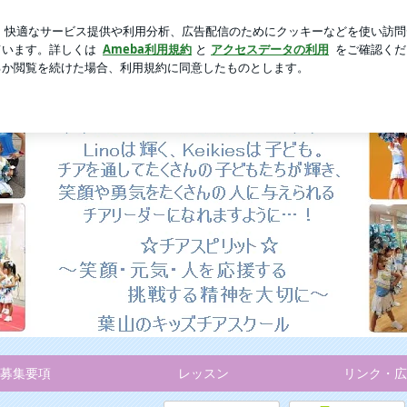
ンツの秋色ブラウン
芸能人ブログ
人気ブログ
新規登録
葉山 逗子 習い事 子ども | 葉山・逗子キッズチアリーディングス
募集要項
レッスン
リンク・広