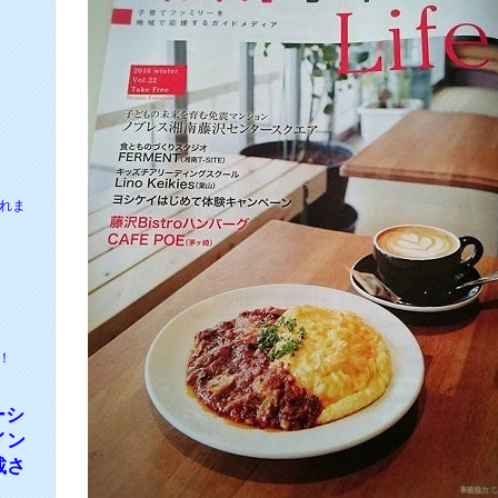
されま
！
ーシ
イン
載さ