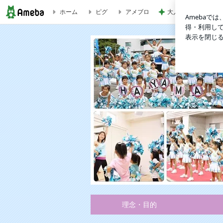
ホーム
ピグ
アメブロ
大人気スウェットパ
【湘南子育てライフ】Vol.22にキッズチアが掲載されました！ 
理念・目的