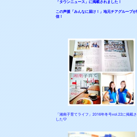
「
タウンニュース」に掲載されました！
この声援「みんなに届け！」
地元チアグループが
信！
「湘南子育てライフ」2016年冬号vol.22に掲載
した♡