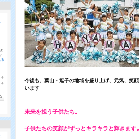
イ
マ
タ
ィ
見る
↓
今後も、葉山・逗子の地域を盛り上げ、元気、笑顔
ラ
↓
ン
ラ
います
キ
ン
ン
キ
る
グ
ン
下
グ
降
下
未来を担う子供たち。
降
子供たちの笑顔がずっとキラキラと輝きます
チ