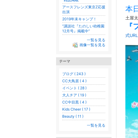
本日
アースフレンズ東京Z応援
出演
土屋
2019年末キャンプ！
『
”講談社『たのしい幼稚園
12月号』掲載中”
式URL
一覧を見る
画像一覧を見る
テーマ
ブログ ( 243 )
CC大鳥居 ( 4 )
イベント ( 28 )
大人チア ( 19 )
CC中目黒 ( 4 )
Kids Cheer ( 17 )
Beauty ( 11 )
一覧を見る