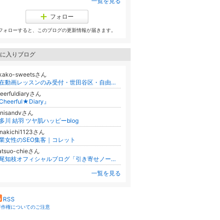
一覧を見る
フォロー
フォローすると、このブログの更新情報が届きます。
に入りブログ
akako-sweetsさん
現在動画レッスンのみ受付・世田谷区・自由が丘 グルテンフリーお菓子教室・☆Happy Sweets☆対面はお休み中
eerfuldiaryさん
Cheerful★Diary』
bnisandvさん
多川 結羽 ツヤ肌ハッピーblog
nakichi1123さん
業女性のSEO集客｜コレット
atsuo-chieさん
松尾知枝オフィシャルブログ「引き寄せノート実践」Powered by Ameba
一覧を見る
RSS
著作権についてのご注意