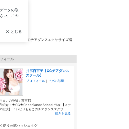
イン
。芸能人、モデルへのチアダンスエクササイズ指
フィール
井尻百百子【CCチアダンス
スクール】
プロフィール
｜
ピグの部屋
住まいの地域：
東京都
己紹介：★CC★CheerDanceSchool 代表 【メデ
ア出演】 『いじりももこのチアダンスエクサ...
続きを見る
く使う公式ハッシュタグ