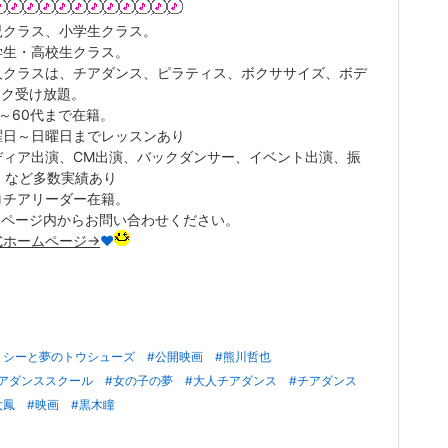
児クラス、小学生クラス。
学生・高校生クラス。
人クラスは、チアダンス、ピラティス、ボクササイズ、ボデ
イク受け放題。
歳～60代まで在籍。
曜日～日曜日までレッスンあり
ディア出演、CM出演、バックダンサー、イベント出演、振
 など多数実績あり
ロチアリーダー在籍。
ムページ内からお問い合わせください。
式ホームページ→
❤︎
リシーと夢のトウシューズ
#公開映画
#熊川哲也
チアダンススクール
#女の子の夢
#大人チアダンス
#チアダンス
太鳳
#映画
#黒木瞳