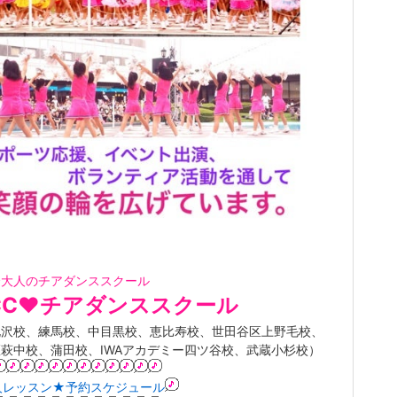
〜大人のチアダンススクール
CC❤︎チアダンススクール
北沢校、練馬校、中目黒校、恵比寿校、世田谷区上野毛校、
萩中校、蒲田校、IWAアカデミー四ツ谷校、武蔵小杉校）
人レッスン★予約スケジュール