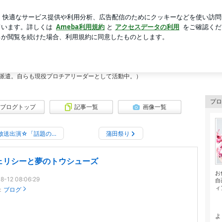
た今日の服装
芸能人ブログ
人気ブログ
新規登録
ログ
ススクール
ダンススクール
チアエクササイズ代表講師（その他…講師の指導。テレビや雑誌のダイエット監修
派遣。自らも現役プロチアリーダーとして活動中。）
プロ
ブログトップ
記事一覧
画像一覧
放送出演☆「話題の…
蒲田祭り
ェリシーと夢のトウシューズ
お
8-12 08:06:29
自
ィ
：
ブログ
よ