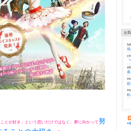
お気
t
ch
『
a
喜
mi
起
m
努
ることが好き」という思いだけではなく、夢に向かって
※