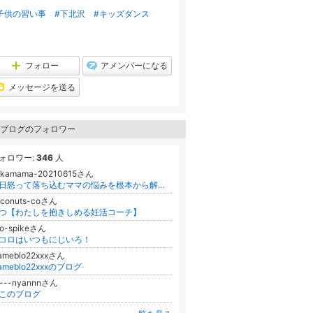
子供の習い事
#下北沢
#キッズダンス
フォロー
アメンバーになる
メッセージを送る
ブログのフォロワー
ォロワー:
346
人
ukamama-20210615さん
毎日怒って落ち込むママの悩みを根本から解消し理想を現実化！ありがとう♡大好き♡であふれる親子関係になる・ママよりそいコーチWAKA
oconuts-coさん
つ【わたしを抱きしめる妊活コーチ】
no-spikeさん
コロはいつもにじいろ！
ameblo22xxxさん
ameblo22xxxのブログ
a---nyannnさん
このブログ