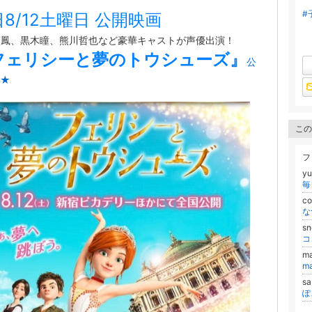
#
8/12土曜日 公開映画
太鳳、黒木瞳、熊川哲也など豪華キャストが声優出演！
フェリシーと夢のトウシューズ』
公
★
この
フ
y
c
な
s
コ
m
m
s
ぽ