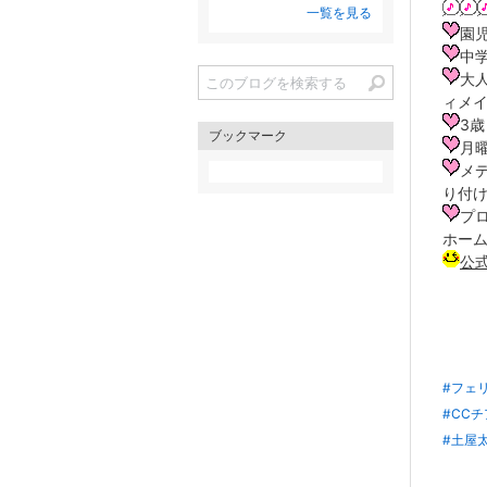
一覧を見る
園
中
大
ィメ
3
ブックマーク
月
メ
り付け
プ
ホー
公
#フェ
#CC
#土屋