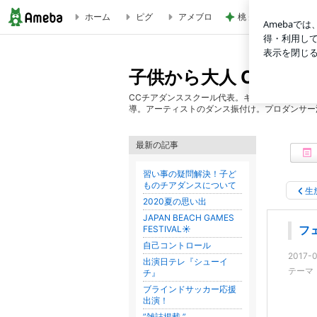
ホーム
ピグ
アメブロ
桃 先週と一緒だっ
フェリシーと夢のトウシューズ | 子供から大人 CCチアダン
子供から大人 CCチア
CCチアダンススクール代表。キッズチア、大人
導。アーティストのダンス振付け。プロダンサー
最新の記事
習い事の疑問解決！子ど
ものチアダンスについて
生
2020夏の思い出
JAPAN BEACH GAMES
FESTIVAL☀️
フ
自己コントロール
2017-0
出演日テレ『シューイ
テーマ
チ』
ブラインドサッカー応援
出演！
”雑誌掲載 ”