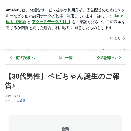
【30代男性】ベビちゃん誕生のご報告♪ | 錦糸町・亀戸・平井
の結婚相談所✿1年以内に幸せな結婚を！短期成婚を全力サポ
アプリをダウンロードして
ブログの更新通知
を受け取りまし
開く
ートするCharmColorのブログ
ょう。
錦糸町・亀戸・平井の結婚相談所✿1年以内に
フォロー
幸せな結婚を！短期成婚を全力サポートする
CharmColorのブログ
前の記事へ
一覧
次の記事へ
【30代男性】ベビちゃん誕生のご報
告♪
2025-06-14
テーマ：
ご成婚