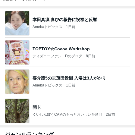
本田真凜 喜びの報告に祝福と反響
Amebaトピックス
1日前
TOPTOY☆Cocoa Workshop
ディズニーファン Dのブログ
8日前
要介護5の志茂田景樹 入浴は3人がかり
Amebaトピックス
1日前
開卡
くいしんぼうCAMのもっとおいしい台湾!!!!
2日前
ジャンルランキング