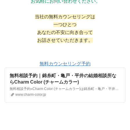
お気軽にお問い合わせください。
当社の無料カウンセリングは
一つひとつ
あなたの不安に向き合って
お話させていただきます。
無料カウンセリング予約
無料相談予約｜錦糸町・亀戸・平井の結婚相談所な
らCharm Color (チャームカラー)
無料相談予約«Charm Color (チャームカラー)は錦糸町・亀戸・平井以外にも都内を中心に無料の出張相談サービスを行っております。お客様のご都合のよい場所でお打ち合わせができますので、お気軽にご連絡ください。また、30日間体験コースも実施しており、「気軽にスタートできる」とご好評をいただいております。1年以内の成婚を目指して最良のパートナー探しをお手伝…
www.charm-color.jp