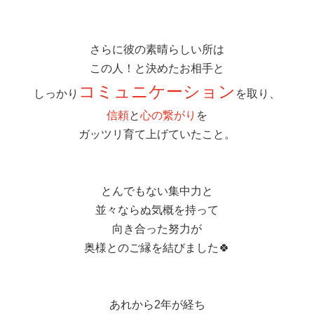
さらに彼の素晴らしい所は
この人！と決めたお相手と
コミュニケーション
しっかり
を取り、
信頼
と
心の繋がり
を
ガッツリ育て上げていたこと。
とんでもない集中力と
並々ならぬ気概を持って
向き合った努力が
奥様とのご縁を結びました🍀
あれから2年が経ち