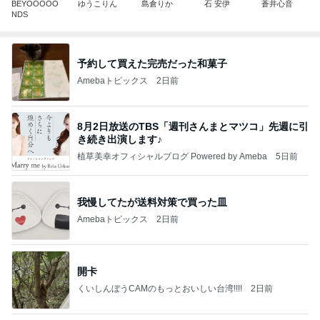
BEYOOOOO
ゆうこりん
島倉りか
石 安伊
蒼井心音
NDS
予約して買えた完売だった和菓子
Amebaトピックス
2日前
8月2日放送のTBS「週刊さんまとマツコ」先週に引
き続き出演します♪
植草美幸オフィシャルブログ Powered by Ameba
5日前
我慢してたが送料対策で買った皿
Amebaトピックス
2日前
開卡
くいしんぼうCAMのもっとおいしい台湾!!!!
2日前