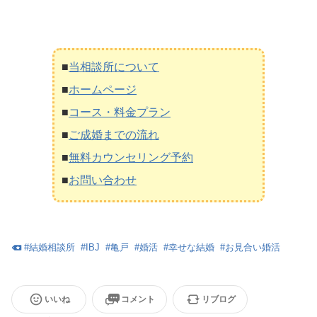
■
当相談所について
■
ホームページ
■
コース・料金プラン
■
ご成婚までの流れ
■
無料カウンセリング予約
■
お問い合わせ
#
結婚相談所
#
IBJ
#
亀戸
#
婚活
#
幸せな結婚
#
お見合い婚活
いいね
コメント
リブログ