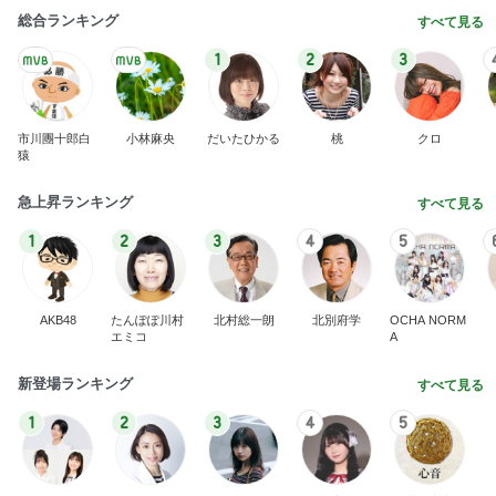
総合ランキング
すべて見る
1
2
3
市川團十郎白
小林麻央
だいたひかる
桃
クロ
猿
急上昇ランキング
すべて見る
1
2
3
4
5
AKB48
たんぽぽ川村
北村総一朗
北別府学
OCHA NORM
エミコ
A
新登場ランキング
すべて見る
1
2
3
4
5