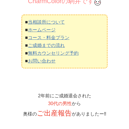
CharmColorの駒井です
■
当相談所について
■
ホームページ
■
コース・料金プラン
■
ご成婚までの流れ
■
無料カウンセリング予約
■
お問い合わせ
2年前にご成婚退会された
30代の男性
から
ご出産報告
奥様の
がありましたー‼️