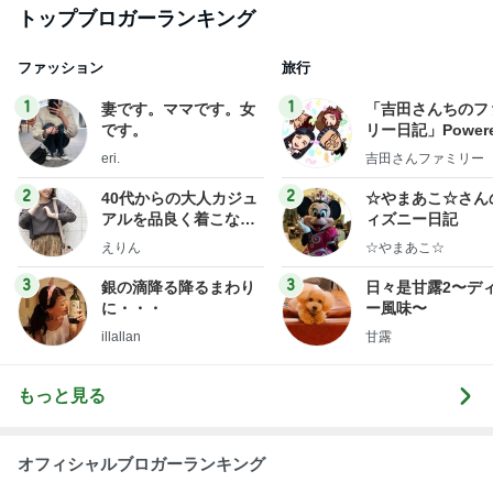
トップブロガーランキング
ファッション
旅行
1
1
妻です。ママです。女
「吉田さんちのフ
です。
リー日記」Powere
y Ameba 吉田さ
eri.
吉田さんファミリー
ミリーオフィシャ
ログ
2
2
40代からの大人カジュ
☆やまあこ☆さん
アルを品良く着こなす
ィズニー日記
ファッションブログ
えりん
☆やまあこ☆
3
3
銀の滴降る降るまわり
日々是甘露2〜デ
に・・・
ー風味〜
illallan
甘露
もっと見る
オフィシャルブロガーランキング