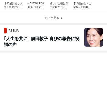
【30歳男性ご入
✨IBJAWARD®
嬉しいご報告♡
【24歳女性・ご
会】何気ない日
2026上期 受賞
ご成婚から2年
成婚♡】活動3
常を大切な人
しました✨
半、待望のベビ
ヶ月で出会った
と。温かな結婚
ーが誕生しまし
最高のパートナ
を願い、婚活を
もっと見る
た♪
ー✨
スタートしまし
た✨
ABEMA
｢人生を共に｣ 前田敦子 喜びの報告に祝
福の声