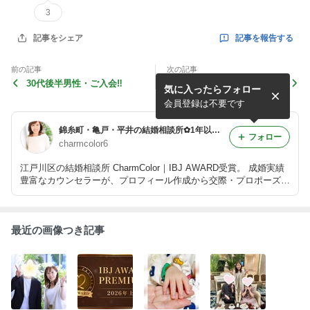
3
記事を報告する
記事をシェア
前の記事
次の記事
30代後半男性・ご入会‼️
【30代女性会員さま】想い
気に入ったらフォロー
が残る交際終了からの向き合
い方
会員登録は不要です
錦糸町・亀戸・平井の結婚相談所✿1年以内に幸せな結婚を！短期成婚を全力サポートするCharmColorのブログ
フォロー
charmcolor6
江戸川区の結婚相談所 CharmColor｜IBJ AWARD受賞。 成婚実績
豊富なカウンセラーが、プロフィール作成から交際・プロポーズ・
ご成婚まで、一人ひとりに寄り添いサポートします。
最近の画像つき記事