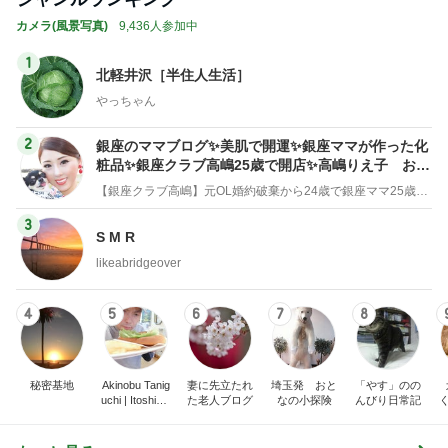
カメラ(風景写真)
9,436人参加中
1
北軽井沢［半住人生活］
やっちゃん
2
銀座のママブログ✨美肌で開運✨銀座ママが作った化
粧品✨銀座クラブ高嶋25歳で開店✨高嶋りえ子 お着
物でエルメス バーキン コーデ
【銀座クラブ高嶋】元OL婚約破棄から24歳で銀座ママ25歳でオーナーママ銀座 美肌で開運♡パワースポット巡り高嶋りえ子ブログ
3
S M R
likeabridgeover
4
5
6
7
8
秘密基地
Akinobu Tanig
妻に先立たれ
埼玉発 おと
「やす」のの
uchi | Itoshima
た老人ブログ
なの小探険
んびり日常記
Landscape Ph
otographer