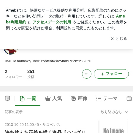
映画・ＤＶＤ紹介 カリスマバイヤーズブログ
アプリをダウンロードして
ブログの更新通知
を受け取りまし
開く
ょう。
映画・ＤＶＤ紹介 カリスマバイヤーズブログ
<META name="y_key" content="ac5fbd976cb5b220">
2
251
フォロー
フォロワー
投稿
一覧
人気
画像
テーマ
記事の表示
絞り込みなし
2013-10-29 11:00:45
・
サスペンス
法を越えた正義を描く逸品『ハングリ