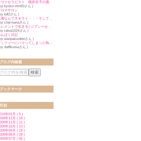
エヴァセラピスト 桃井京子の過去と現在
 by kyoko-mm50さん )
アロマサロン
 by loif2さん )
上海なんて大キライ・・・そして、インド
 by chai-hanaさん )
エレメントで生きる│ジプシーセラピストYukieのBLOG
 by ratna1024さん )
わんぱく日記
 by wanpakunikkiさん )
ダッフィーにハマってしまったBLOG
 by daffikumaさん )
ブログ内検索
ブックマーク
月別
010年01月 ( 5 )
009年12月 ( 19 )
009年11月 ( 11 )
009年10月 ( 13 )
009年09月 ( 19 )
009年08月 ( 29 )
009年07月 ( 56 )