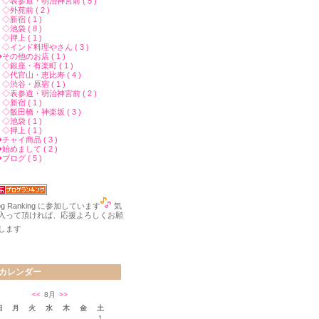
◇表参道・明治神宮前 ( 5 )
外苑前 ( 2 )
新宿 ( 1 )
池袋 ( 8 )
押上 ( 1 )
◇インド料理やさん ( 3 )
その他のお店 ( 1 )
◇銀座・有楽町 ( 1 )
◇代官山・恵比寿 ( 4 )
◇渋谷・原宿 ( 1 )
◇表参道・明治神宮前 ( 2 )
新宿 ( 1 )
◇飯田橋・神楽坂 ( 3 )
池袋 ( 1 )
押上 ( 1 )
チャイ商品 ( 3 )
始めまして ( 2 )
ブログ ( 5 )
log Ranking に参加しています
気
入って頂ければ、応援よろしくお願
します
カレンダー
<<
8月
>>
日
月
火
水
木
金
土
1