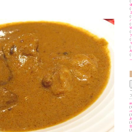
(
(
(
(
W
(
(
(
A
(
a
(
♪
(
(
(