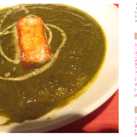
1
2
3
◇
◇
T
[
[
(
(
M