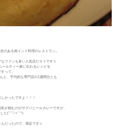
で歴史のある南インド料理のレストラン。
アなファンも多い人気店だそうです☆
ムールティー家に伝わるレシピを
ですって。
んと、平均的な専門店の1週間分とも
味しかったですよ！！！
抵私が頼むのがサグパニールカレーですが、
した(￣▽+￣*)
さんだったので、満足です☆