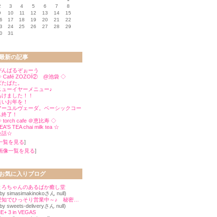
2
3
4
5
6
7
8
9
10
11
12
13
14
15
6
17
18
19
20
21
22
3
24
25
26
27
28
29
0
31
最新の記事
がんばるぞぉーう
 Café ZOZOÏ② @池袋 ◇
ばたばた。
ニューイヤーメニュー♪
あけました！！
良いお年を！
アーユルヴェーダ。ベーシックコー
ス終了！
 torch cafe ＠恵比寿 ◇
EA'S TEA chai milk tea ☆
会話☆
一覧を見る
]
画像一覧を見る
]
お気に入りブログ
とろちゃんのあるぱか癒し堂
 by simasimakinokoさん null)
愛知でひっそり営業中～♪ 秘密のケーキ屋？！「もにゃん」のパティシエ日記
 by sweets-deliveryさん null)
E+ 3 in VEGAS