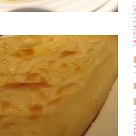
(
(
(
(
(
(
2
2
2
2
2
2
2