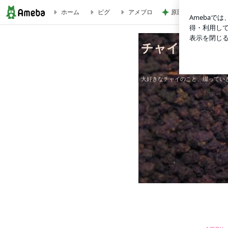
原田龍二の妻 夫と
ホーム
ピグ
アメブロ
◇ AJANTA ＠麹町 ◇ | チャイがすき☆
チャイがすき
大好きなチャイのこと、綴ってい