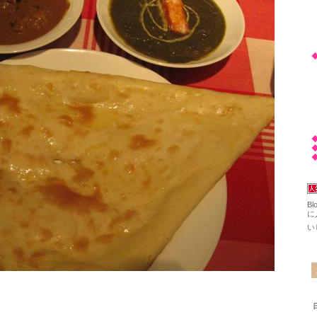
◇
◇
◇
◇
◆
◇
◇
◇
◆
◆
◆
B
に
い