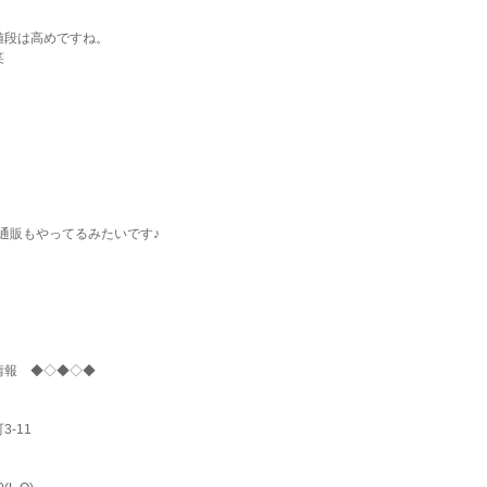
値段は高めですね。
笑
通販もやってるみたいです♪
報 ◆◇◆◇◆
-11