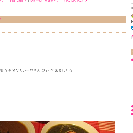
ぇ ＜Red Label＞
|
記事一覧
|
茶葉比べぇ ＜TAJ MAHAL＞
◇
[
◆
麹町で有名なカレーやさんに行って来ました☆
◇
◆