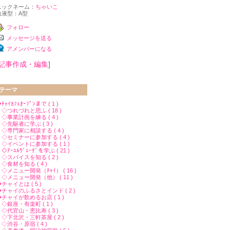
ニックネーム：
ちゃいこ
血液型：
A型
フォロー
メッセージを送る
アメンバーになる
記事作成・編集
]
テーマ
ﾁｬｲｶﾌｪｵｰﾌﾟﾝまで ( 1 )
◇つれづれと思ふ ( 18 )
◇事業計画を練る ( 4 )
◇先駆者に学ぶ ( 3 )
◇専門家に相談する ( 4 )
◇セミナーに参加する ( 4 )
◇イベントに参加する ( 1 )
ｱｰﾕﾙｳﾞｪｰﾀﾞを学ぶ ( 21 )
◇スパイスを知る ( 2 )
◇食材を知る ( 4 )
◇メニュー開発（ﾁｬｲ） ( 16 )
◇メニュー開発（他） ( 11 )
チャイとは ( 5 )
◆チャイのふるさとインド ( 2 )
◆チャイが飲めるお店 ( 1 )
◇銀座・有楽町 ( 1 )
◇代官山・恵比寿 ( 3 )
◇下北沢・三軒茶屋 ( 2 )
◇渋谷・原宿 ( 4 )