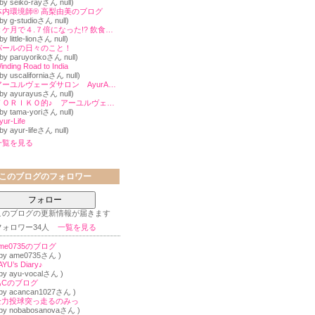
 by seiko-rayさん null)
体内環境師® 高梨由美のブログ
 by g-studioさん null)
２ケ月で４.７倍になった!? 飲食店の売上の上げ方
 by little-lionさん null)
パールの日々のこと！
 by paruyorikoさん null)
inding Road to India
 by uscaliforniaさん null)
アーユルヴェーダサロン AyurAyusのブログ
 by ayurayusさん null)
ＹＯＲＩＫＯ的♪ アーユルヴェーダ生活
 by tama-yoriさん null)
yur-Life
 by ayur-lifeさん null)
一覧を見る
このブログのフォロワー
フォロー
このブログの更新情報が届きます
フォロワー34人
一覧を見る
me0735のブログ
 by ame0735さん )
AYU’s Diary♪
 by ayu-vocalさん )
あCのブログ
 by acancan1027さん )
全力投球突っ走るのみっ
 by nobabosanovaさん )