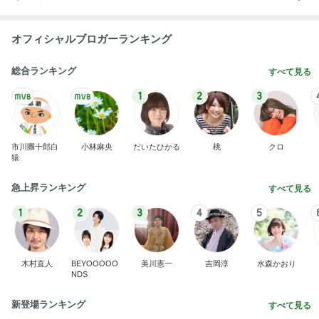
オフィシャルブロガーランキング
総合ランキング
すべて見る
1
2
3
市川團十郎白
小林麻央
だいたひかる
桃
クロ
猿
急上昇ランキング
すべて見る
1
2
3
4
5
木村直人
BEYOOOOO
美川憲一
吉岡淳
水森かおり
NDS
新登場ランキング
すべて見る