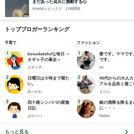
まだあった花火に感動する心
Amebaトピックス
21時間前
トップブロガーランキング
子育て
ファッション
1
1
kosodatefulな毎日 ～
妻です。ママです
オギャ子の暴走～
です。
オギャ子
eri.
2
2
日曜日は９時まで寝た
40代からの大人
い。
アルを品良く着こ
ファッションブロ
あべかわ
えりん
3
3
四十路シンパパの家族
銀の滴降る降るま
日記
に・・・
はやパパ
illallan
もっと見る