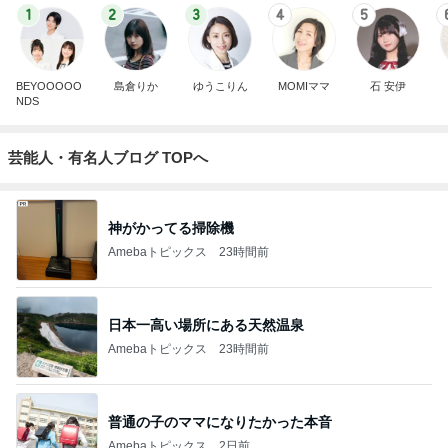
1
2
3
4
5
BEYOOOOO
島倉りか
ゆうこりん
MOMIママ
石 安伊
NDS
芸能人・有名人ブログ TOPへ
神がかってる掃除機
Amebaトピックス
23時間前
日本一高い場所にある天然温泉
Amebaトピックス
23時間前
普通の子のママになりたかった本音
Amebaトピックス
2日前