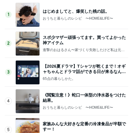
はじめましてと、爆笑した桃の話。
1
おうちと暮らしのレシピ 〜HOME&LIFE〜
スポ少マザー頑張ってます。買ってよかった
神アイテム
2
進撃のおはるさん〜家づくり失敗したけど私は元気
です〜
【2026夏ドラマ】Tシャツが乾くまで！オギ
ャちゃんとドラマ話ができる日が来るなん
3
て！
65点の暮らしかた。
《閲覧注意！》蛇口一体型の浄水器をつけた
結果。
4
おうちと暮らしのレシピ 〜HOME&LIFE〜
家族みんな大好きな定番の冷凍食品が半額で
すー！
5