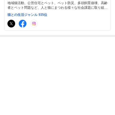
地域猫活動、公営住宅とペット、ペット防災、多頭飼育崩壊、高齢
者とペット問題など、人と猫にまつわる様々な社会課題に取り組ん
でいます。高齢者とペットの安心プロジェクトは5年目になりまし
猫との生活ジャンル 935位
た！人と動物が共に生きる、ワンウェルフェアの実現を目指してい
ます。