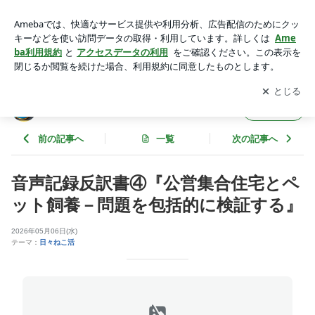
音声記録反訳書④『公営集合住宅とペット飼養－問題を包括的
に検証する』 | 特定非営利活動法人C.O.N
アプリをダウンロードして
ブログの更新通知
を受け取りまし
開く
ょう。
特定非営利活動法人C.O.N
フォロー
前の記事へ
一覧
次の記事へ
音声記録反訳書④『公営集合住宅とペ
ット飼養－問題を包括的に検証する』
2026年05月06日(水)
テーマ：
日々ねこ活