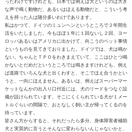
ったわけですけれども、日本では例えば犬というのは大き
な声で鳴く動物だ、あるいはほえる動物だと、こういう考
えを持った人は随分多いわけであります。
私はかつて、ドイツのミュンヘンというところで２年間生
活をいたしました。今もほぼ１年に１回ないし２回、ヨー
ロッパあるいはアメリカに出かけて、向こうのペット事情
というものを見てきておりました。ドイツでは、犬は鳴か
ない。ちゃんとＴＰＯをわきまえていて、ここはひとつ鳴
かないとだめだというところでは鳴きますけれども、例え
ば道路でいろんな犬と出くわすと、そこでほえ合うかとい
うと、一向にほえません。あるいは、例えばスーパーマー
ケットなんかの出入り口付近には、犬のリードをつなぐ設
備が設けられています。そこにくくられている犬が１メー
トルぐらいの間隔で、おとなしく飼い主が帰ってくるのを
待っています。
皆さん方からすると、それだったら多分、身体障害者補助
犬と実質的に言うとそんなに変わらないんじゃないかと、