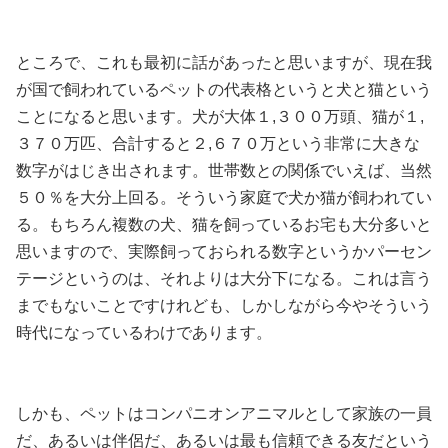
ところで、これも最初に話があったと思いますが、現在我
が国で飼われているペットの代表格というと犬と猫という
ことになると思います。犬が大体１,３００万頭、猫が１,
３７０万匹、合計すると２,６７０万という非常に大きな
数字がはじき出されます。世帯数との関係でいえば、当然
５０％を大分上回る。そういう家庭で犬か猫が飼われてい
る。もちろん複数の犬、猫を飼っているお宅も大分多いと
思いますので、実際飼っておられる数字というかパーセン
テージというのは、それよりは大分下になる。これは言う
までもないことですけれども、しかしながら今やそういう
時代になっているわけであります。
しかも、ペットはコンパニオンアニマルとして家族の一員
だ、あるいは伴侶だ、あるいは最も信頼できる友だという