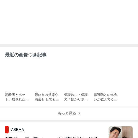
最近の画像つき記事
高齢者とペッ
飼い方の指導や
保護ねこ・保護
保護猫との出会
ト、残された猫
助言も してもら
犬『預かりボラ
いが教えてくれ
たち
えますか？
ンティア』入門
たこと ～一匹の
講座
サビ猫がくれ
もっと見る
た、幸せと願い
～
ABEMA