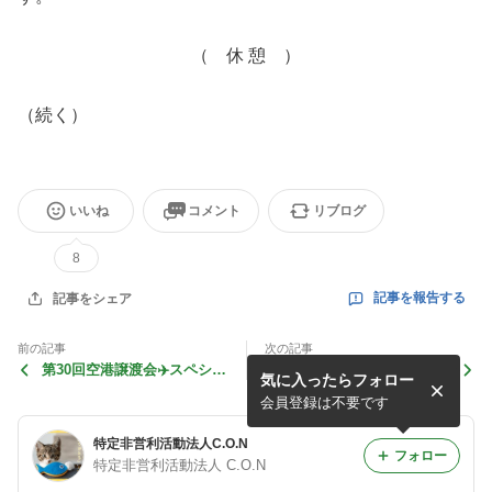
（ 休 憩 ）
（続く）
いいね
コメント
リブログ
8
記事を報告する
記事をシェア
前の記事
次の記事
第30回空港譲渡会✈️スペシャ
音声記録反訳書③「公営住宅
気に入ったらフォロー
ル企画 ・命を救ってくれて
と自治－ペット規制を巡って
ありがとう」写真展
－」
会員登録は不要です
特定非営利活動法人C.O.N
フォロー
特定非営利活動法人 C.O.N