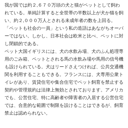
我が国では約２,６７０万頭の犬と猫がペットとして飼わ
れている。単純計算すると全世帯の半数以上が犬か猫を飼
い、約２,０００万人とされる未成年者の数を上回る。
「ペットも社会の一員」という私の造語はあながちオーバ
ーではない。しかし、日本社会は欧米と比べ、ペットに対
し閉鎖的である。
ペット大国イギリスには、犬の水飲み場、犬のふん処理専
用のごみ箱、ペットとされる馬の水飲み場や馬用の信号機
も設けられている。犬はリードさえつければ、公共交通機
関を利用することもできる。フランスには、犬専用公衆ト
イレがあり、賃貸住宅や集合住宅でペット飼育を禁止する
契約や管理規約は法律上無効とされております。アメリカ
でも、公営住宅、特に高齢者や障害者の入居する公営住宅
では、合意的な範囲で制限を設けることはできるが、飼育
禁止は認められない。