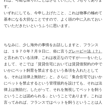
れば、可能な限りのことはさせていただくつもりでありま
す。
いずれにしても、今申し上げたこと、これは物事の極めて
基本になる大切なことですので、よく頭の中に入れておい
ていただきたいというふうに思います。
ちなみに、少し海外の事情をお話ししますと、フランス
は、１９７０年７月９日に、俗に言う
グレービー法（？）
と言われている法律、これは改正なのですが――をいたし
まして、そこでは「賃貸住宅においては賃貸借契約の中で
いかにペット飼育を禁止するという条項を入れたとして
も、それは法律上無効だ」と。さらに「集合住宅ではいか
にペットを禁止するという管理規約を設けても、それは法
律上は無効だ。したがって、それを無視してペットを飼う
ということは認められる」ということであります。これは
言ってみれば、フランスではペットを飼うということは人