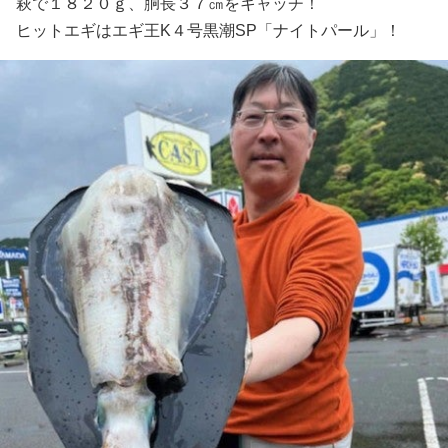
萩で１８２０ｇ、胴長３７㎝をキャッチ！
ヒットエギはエギ王K４号黒潮SP「ナイトパール」！