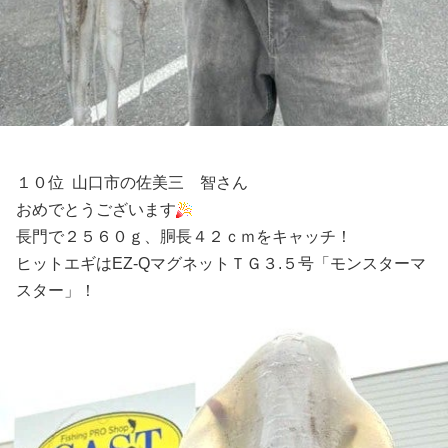
１０位 山口市の佐美三 智さん
おめでとうございます
長門で２５６０ｇ、胴長４２ｃｍをキャッチ！
ヒットエギはEZ-QマグネットＴＧ３.５号「モンスターマ
スター」！