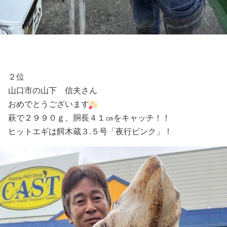
２位
山口市の山下 信夫さん
おめでとうございます
萩で２９９０ｇ、胴長４１㎝をキャッチ！！
ヒットエギは餌木蔵３.５号「夜行ピンク」！