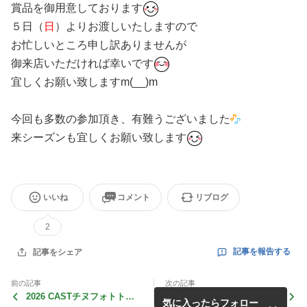
賞品を御用意しております
５日（
日
）よりお渡しいたしますので
お忙しいところ申し訳ありませんが
御来店いただければ幸いです
宜しくお願い致しますm(__)m
今回も多数の参加頂き、有難うございました
来シーズンも宜しくお願い致します
いいね
コメント
リブログ
2
記事を報告する
記事をシェア
前の記事
次の記事
2026 CASTチヌフォトトー
‘26 CAST BASS TOURNAM
気に入ったらフォロー
ナメント 結果発表
ENT第３戦 DAIWA CUP 結