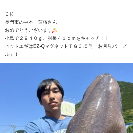
３位
長門市の中本 蓮桜さん
おめでとうございます
小島で２９４０ｇ、胴長４１ｃｍをキャッチ！！
ヒットエギはEZ-QマグネットＴＧ３.５号「お月見パープ
ル」！