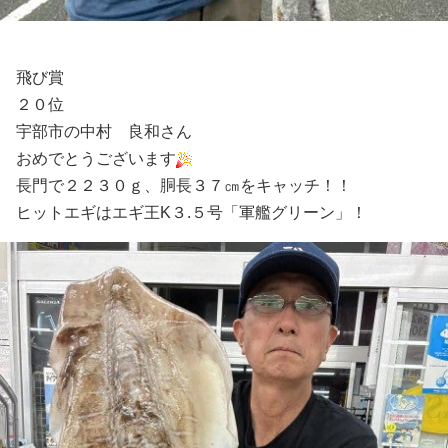
飛び賞
２０位
宇部市の中村 良和さん
おめでとうございます
長門で２２３０ｇ、胴長３７㎝をキャッチ！！
ヒットエギはエギ王K３.５号「軍艦グリーン」！